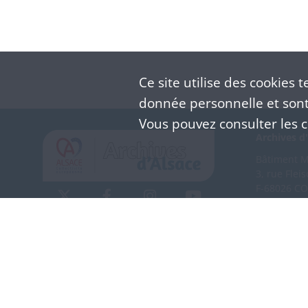
Ce site utilise des
cookies
te
donnée personnelle et sont 
Vous pouvez consulter les co
Archives d'
Bâtiment M 
3, rue Flei
F-68026 C
(+33) 3 
Nous co
Mentions légales
Politique de confidentialité
CGU