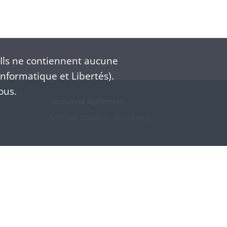
Ils ne contiennent aucune
nformatique et Libertés).
ous.
Découvrez également
Archives d'Alsace - Strasbourg