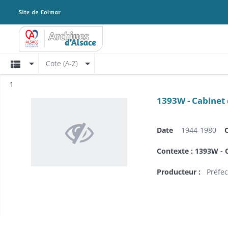
Archives Alsace - Colmar
Affichage
Cote (A-Z)
Résultat n°
1
1393W - Cabinet 
Date
1944-1980
Contexte : 1393W - C
Producteur :
Préfec