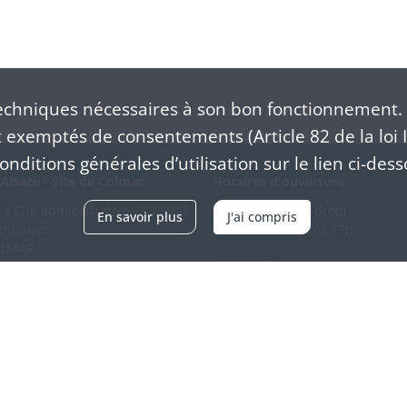
chniques nécessaires à son bon fonctionnement. 
exemptés de consentements (Article 82 de la loi I
nditions générales d’utilisation sur le lien ci-dess
Alsace - Site de Colmar
Horaires d'ouverture
/ Cité administrative
Du mardi au vendredi
En savoir plus
J'ai compris
schhauer
en continu de 9h à 17h
OLMAR
89 21 97 00
Venir
ntacter
Accessibilité
Crédits