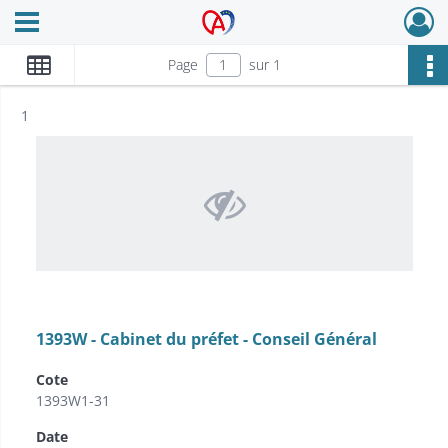
Ouvrir le menu déroulant
Archives Alsace - Colmar
Page
sur 1
Résultat n°
1
1393W - Cabinet du préfet - Conseil Général
Cote
1393W1-31
Date