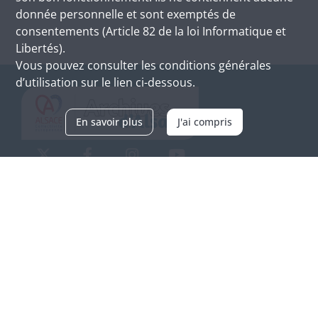
donnée personnelle et sont exemptés de
consentements (Article 82 de la loi Informatique et
Libertés).
Vous pouvez consulter les conditions générales
d’utilisation sur le lien ci-dessous.
En savoir plus
J'ai compris
Archives d'Alsace - Site de Colmar
Bâtiment M / Cité administrative
3, rue Fleischhauer
F-68026 COLMAR
(+33) 3 89 21 97 00
Nous contacter