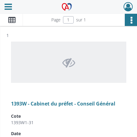
Ouvrir le menu déroulant
Archives Alsace - Colmar
Page
sur 1
Résultat n°
1
1393W - Cabinet du préfet - Conseil Général
Cote
1393W1-31
Date