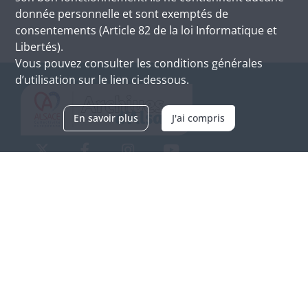
donnée personnelle et sont exemptés de
consentements (Article 82 de la loi Informatique et
Libertés).
Vous pouvez consulter les conditions générales
d’utilisation sur le lien ci-dessous.
En savoir plus
J'ai compris
Archives d'Alsace - Site de Colmar
Bâtiment M / Cité administrative
3, rue Fleischhauer
F-68026 COLMAR
(+33) 3 89 21 97 00
Nous contacter