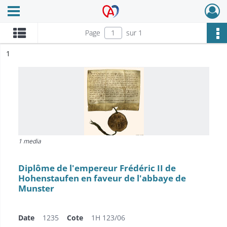
Ouvrir le menu déroulant
Archives Alsace - Colmar
Page
sur 1
ésultat n°
1
1 media
Diplôme de l'empereur Frédéric II de
Hohenstaufen en faveur de l'abbaye de
Munster
Date
1235
Cote
1H 123/06