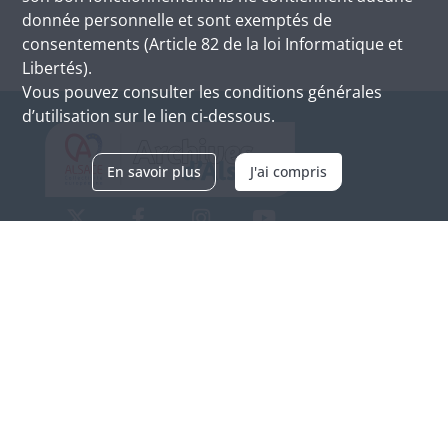
donnée personnelle et sont exemptés de
consentements (Article 82 de la loi Informatique et
Libertés).
Vous pouvez consulter les conditions générales
d’utilisation sur le lien ci-dessous.
En savoir plus
J'ai compris
Archives d'Alsace - Site de Colmar
Bâtiment M / Cité administrative
3, rue Fleischhauer
F-68026 COLMAR
(+33) 3 89 21 97 00
Nous contacter