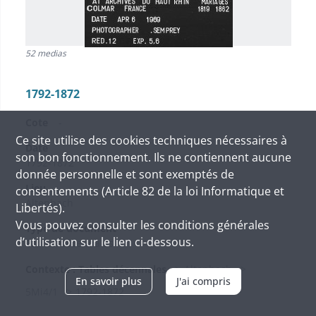
52 medias
1792-1872
Cote
-
Ce site utilise des
cookies
techniques nécessaires à
Date
son bon fonctionnement. Ils ne contiennent aucune
1792-1872
donnée personnelle et sont exemptés de
Lieu
consentements (Article 82 de la loi Informatique et
Altenbach
Libertés).
Vous pouvez consulter les conditions générales
Type de document
d’utilisation sur le lien ci-dessous.
Tables décennales
Contexte : Tables décennales
Altenbach
En savoir plus
J'ai compris
5Mi4/1
1792-1872