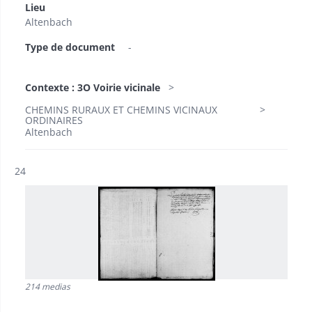
Lieu
Altenbach
Type de document
-
Contexte : 3O Voirie vicinale
CHEMINS RURAUX ET CHEMINS VICINAUX
ORDINAIRES
Altenbach
Résultat n°
24
214 medias