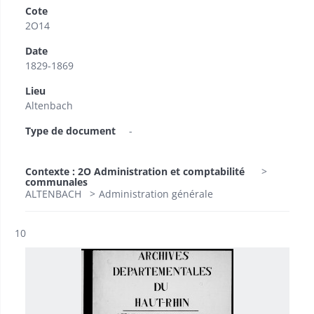
Cote
2O14
Date
1829-1869
Lieu
Altenbach
Type de document
-
Contexte : 2O Administration et comptabilité
communales
ALTENBACH
Administration générale
Résultat n°
10