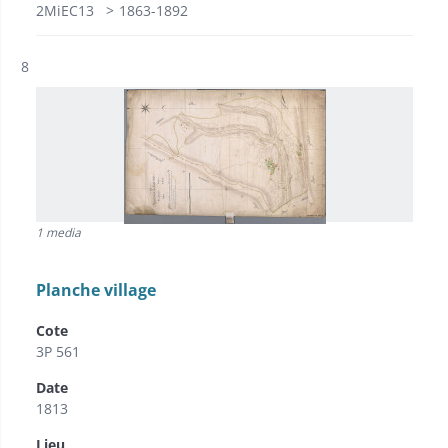
2MiEC13
1863-1892
Résultat n°
8
1 media
Planche village
Cote
3P 561
Date
1813
Lieu