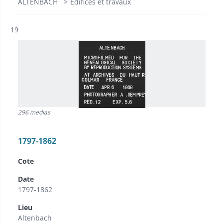
ALTENBACH
Edifices et travaux
Résultat n°
19
296 medias
1797-1862
Cote
-
Date
1797-1862
Lieu
Altenbach