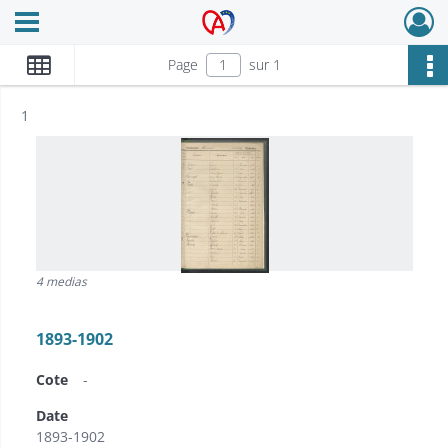
Ouvrir le menu déroulant
Archives Alsace - Colmar
Page
sur 1
Résultat n°
1
4 medias
1893-1902
Cote
-
Date
1893-1902