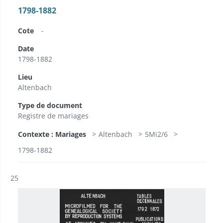
1798-1882
Cote
-
Date
1798-1882
Lieu
Altenbach
Type de document
Registre de mariages
Contexte : Mariages
Altenbach
5Mi2/6
1798-1882
Résultat n°
25