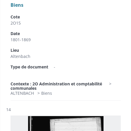
Biens
Cote
2O15
Date
1801-1869
Lieu
Altenbach
Type de document
-
Contexte : 2O Administration et comptabilité
communales
ALTENBACH
Biens
Résultat n°
14