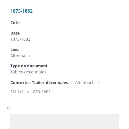
1873-1882
Cote
-
Date
1873-1882
Lieu
Altenbach
Type de document
Tables décennales
Contexte : Tables décennales
Altenbach
5Mi2/6
1873-1882
Résultat n°
18