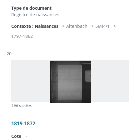
Type de document
Registre de naissances
Contexte : Naissances
Altenbach
5Mi4/1
1797-1862
Résultat n°
20
166 medias
1819-1872
Cote
-