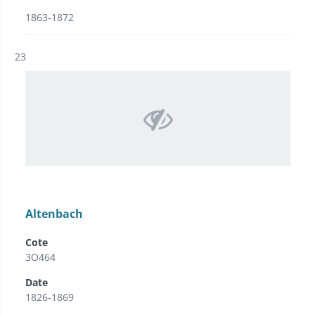
1863-1872
Résultat n°
23
Altenbach
Cote
3O464
Date
1826-1869