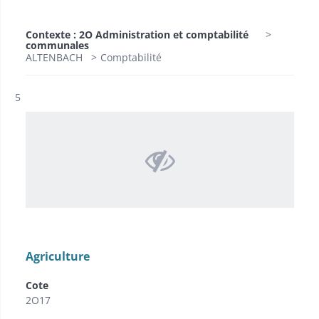
Contexte : 2O Administration et comptabilité
communales
ALTENBACH
Comptabilité
Résultat n°
5
Agriculture
Cote
2O17