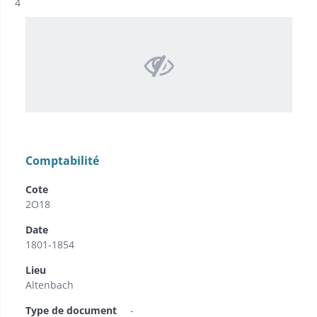
Résultat n°
4
Comptabilité
Cote
2O18
Date
1801-1854
Lieu
Altenbach
Type de document
-