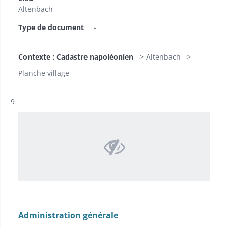
Altenbach
Type de document
-
Contexte : Cadastre napoléonien
Altenbach
Planche village
Résultat n°
9
Administration générale