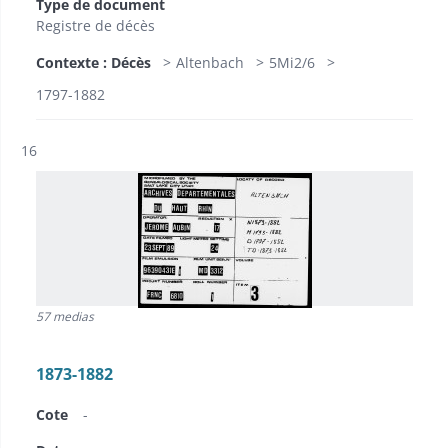
Type de document
Registre de décès
Contexte : Décès
Altenbach
5Mi2/6
1797-1882
Résultat n°
16
57 medias
1873-1882
Cote
-