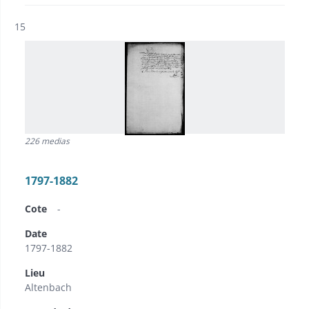
Résultat n°
15
226 medias
1797-1882
Cote
-
Date
1797-1882
Lieu
Altenbach