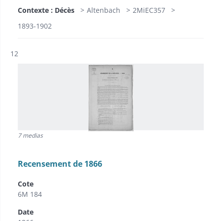
Contexte : Décès
Altenbach
2MiEC357
1893-1902
Résultat n°
12
7 medias
Recensement de 1866
Cote
6M 184
Date