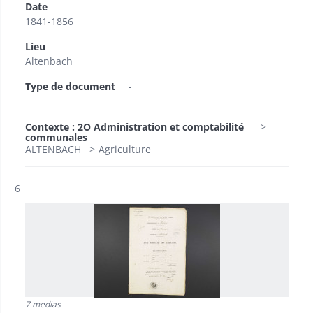
Date
1841-1856
Lieu
Altenbach
Type de document
-
Contexte : 2O Administration et comptabilité
communales
ALTENBACH
Agriculture
Résultat n°
6
7 medias