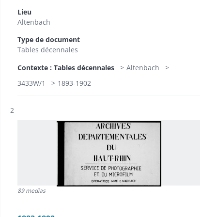
Lieu
Altenbach
Type de document
Tables décennales
Contexte : Tables décennales
Altenbach
3433W/1
1893-1902
Résultat n°
2
89 medias