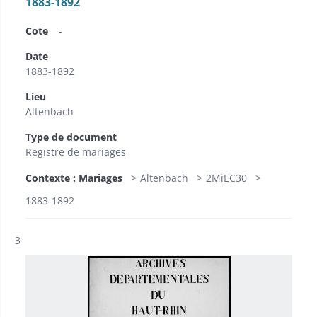
1883-1892
Cote
-
Date
1883-1892
Lieu
Altenbach
Type de document
Registre de mariages
Contexte : Mariages
Altenbach
2MiEC30
1883-1892
Résultat n°
3