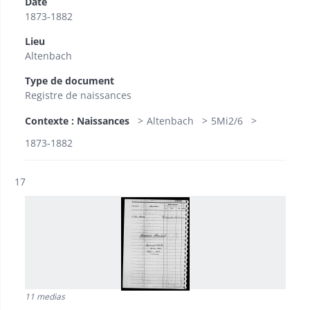
Date
1873-1882
Lieu
Altenbach
Type de document
Registre de naissances
Contexte : Naissances
Altenbach
5Mi2/6
1873-1882
Résultat n°
17
11 medias