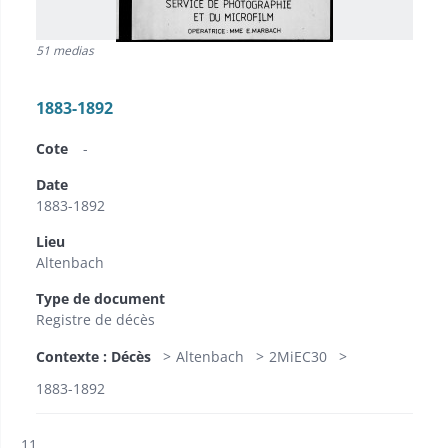
51 medias
1883-1892
Cote
-
Date
1883-1892
Lieu
Altenbach
Type de document
Registre de décès
Contexte : Décès
Altenbach
2MiEC30
1883-1892
Résultat n°
11