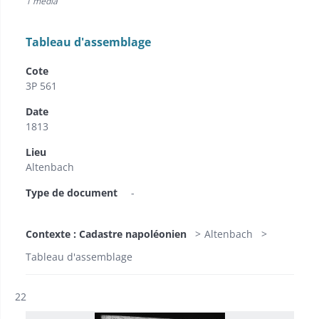
1 media
Tableau d'assemblage
Cote
3P 561
Date
1813
Lieu
Altenbach
Type de document
-
Contexte : Cadastre napoléonien
Altenbach
Tableau d'assemblage
Résultat n°
22