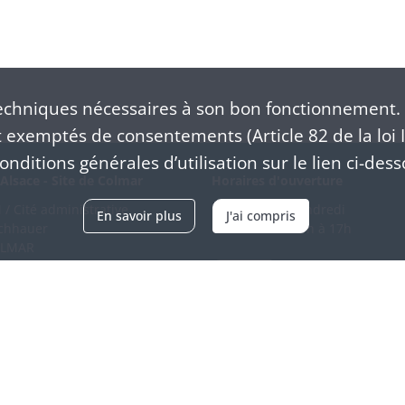
chniques nécessaires à son bon fonctionnement. 
exemptés de consentements (Article 82 de la loi I
nditions générales d’utilisation sur le lien ci-dess
Alsace - Site de Colmar
Horaires d'ouverture
/ Cité administrative
Du mardi au vendredi
En savoir plus
J'ai compris
schhauer
en continu de 9h à 17h
OLMAR
89 21 97 00
Venir
ntacter
Accessibilité
Crédits