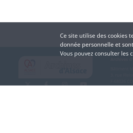
Ce site utilise des
cookies
te
donnée personnelle et sont 
Vous pouvez consulter les co
Archives d'
Bâtiment M 
3, rue Flei
F-68026 C
(+33) 3 
Nous co
Mentions légales
Politique de confidentialité
CGU