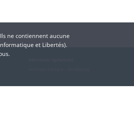
Ils ne contiennent aucune
nformatique et Libertés).
ous.
Découvrez également
Archives d'Alsace - Strasbourg