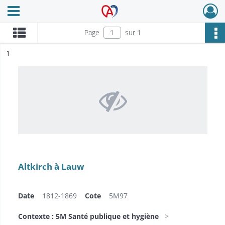
Ouvrir le menu déroulant
Archives Alsace - Colmar
Page
sur 1
ésultat n°
1
Altkirch à Lauw
Date
1812-1869
Cote
5M97
Contexte : 5M Santé publique et hygiène