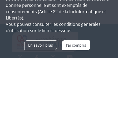
donnée personnelle et sont exemptés de
consentements (Article 82 de la loi Informatique et
Libertés).
Vous pouvez consulter les conditions générales
d’utilisation sur le lien ci-dessous.
En savoir plus
J'ai compris
Archives d'Alsace - Site de Colmar
Bâtiment M / Cité administrative
3, rue Fleischhauer
F-68026 COLMAR
(+33) 3 89 21 97 00
Nous contacter