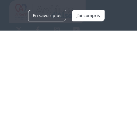
En savoir plus
J'ai compris
Archives d'Alsace - Site de Colmar
Bâtiment M / Cité administrative
3, rue Fleischhauer
F-68026 COLMAR
(+33) 3 89 21 97 00
Nous contacter
Horaires d'ouverture
Du mardi au vendredi
en continu de 9h à 17h