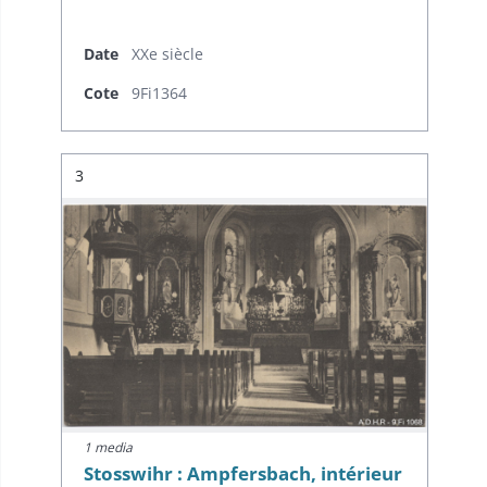
Date
XXe siècle
Cote
9Fi1364
Résultat n°
3
1 media
Stosswihr : Ampfersbach, intérieur