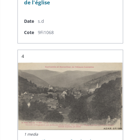
de l'église
Date
s.d
Cote
9Fi1068
Résultat n°
4
1 media