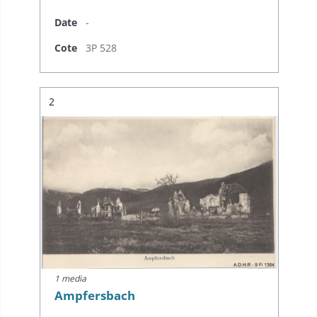
Date
-
Cote
3P 528
Résultat n°
2
1 media
Ampfersbach