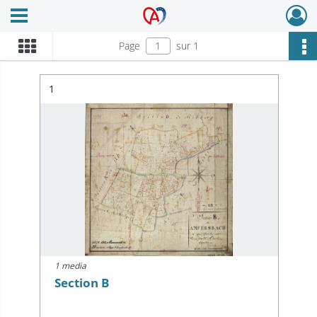
Ouvrir le menu déroulant
Archives Alsace - Colmar
Page
sur 1
Résultat n°
1
1 media
Section B