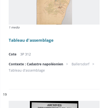
1 media
Tableau d'assemblage
Cote
3P 312
Contexte : Cadastre napoléonien
Ballersdorf
Tableau d'assemblage
ésultat n°
19