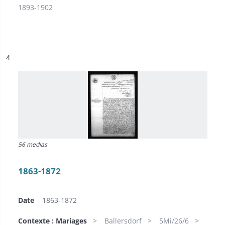
1893-1902
ésultat n°
4
56 medias
1863-1872
Date
1863-1872
Contexte : Mariages
Ballersdorf
5Mi/26/6