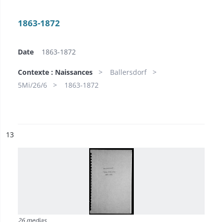
1863-1872
Date
1863-1872
Contexte : Naissances
Ballersdorf
5Mi/26/6
1863-1872
ésultat n°
13
26 medias