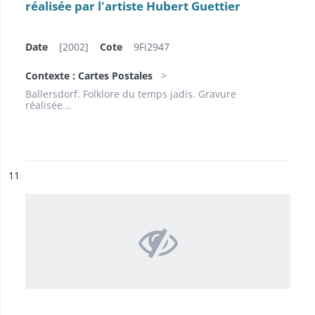
réalisée par l'artiste Hubert Guettier
Date
[2002]
Cote
9Fi2947
Contexte : Cartes Postales
Ballersdorf. Folklore du temps jadis. Gravure
réalisée...
ésultat n°
11