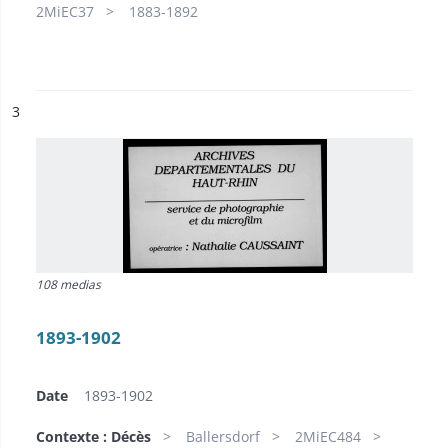
2MiEC37
1883-1892
ésultat n°
3
108 medias
1893-1902
Date
1893-1902
Contexte : Décès
Ballersdorf
2MiEC484