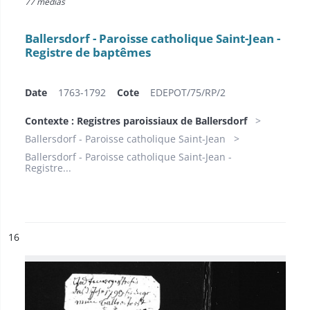
77 medias
Ballersdorf - Paroisse catholique Saint-Jean -
Registre de baptêmes
Date
1763-1792
Cote
EDEPOT/75/RP/2
Contexte : Registres paroissiaux de Ballersdorf
Ballersdorf - Paroisse catholique Saint-Jean
Ballersdorf - Paroisse catholique Saint-Jean -
Registre...
ésultat n°
16