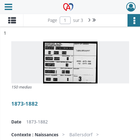
Ouvrir le menu déroulant
Archives Alsace - Colmar
Page suivante : 1/3
Dernière page
Page
sur 3
ésultat n°
1
150 medias
1873-1882
Date
1873-1882
Contexte : Naissances
Ballersdorf