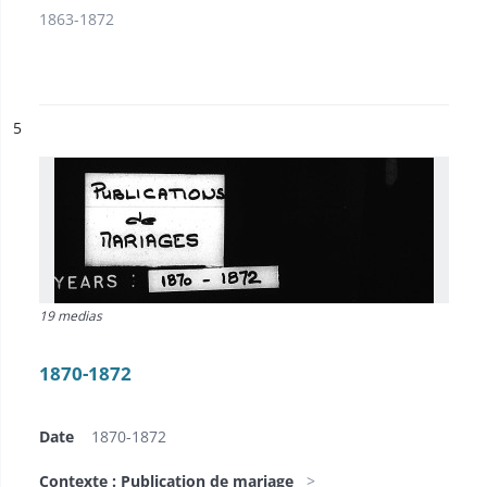
1863-1872
ésultat n°
5
19 medias
1870-1872
Date
1870-1872
Contexte : Publication de mariage