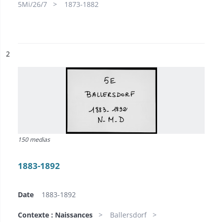
5Mi/26/7
1873-1882
ésultat n°
2
150 medias
1883-1892
Date
1883-1892
Contexte : Naissances
Ballersdorf