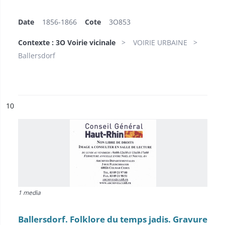
Date
1856-1866
Cote
3O853
Contexte : 3O Voirie vicinale
VOIRIE URBAINE
Ballersdorf
ésultat n°
10
1 media
Ballersdorf. Folklore du temps jadis. Gravure