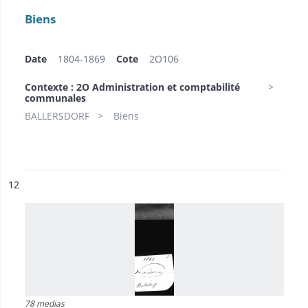
Biens
Date
1804-1869
Cote
2O106
Contexte : 2O Administration et comptabilité
communales
BALLERSDORF
Biens
ésultat n°
12
78 medias