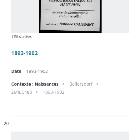
138 medias
1893-1902
Date
1893-1902
Contexte : Naissances
Ballersdorf
2MiEC483
1893-1902
ésultat n°
20