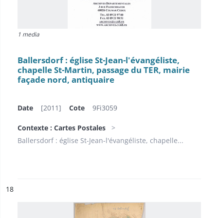
1 media
Ballersdorf : église St-Jean-l'évangéliste,
chapelle St-Martin, passage du TER, mairie
façade nord, antiquaire
Date
[2011]
Cote
9Fi3059
Contexte : Cartes Postales
Ballersdorf : église St-Jean-l'évangéliste, chapelle...
ésultat n°
18