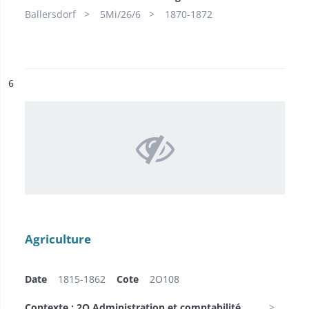
Ballersdorf
5Mi/26/6
1870-1872
ésultat n°
6
Agriculture
Date
1815-1862
Cote
2O108
Contexte : 2O Administration et comptabilité