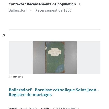
Contexte : Recensements de population
Ballersdorf
Recensement de 1866
ésultat n°
8
28 medias
Ballersdorf - Paroisse catholique Saint-Jean -
Registre de mariages
Date
1779-1792
Cote
EDEPOT/75/RP/3