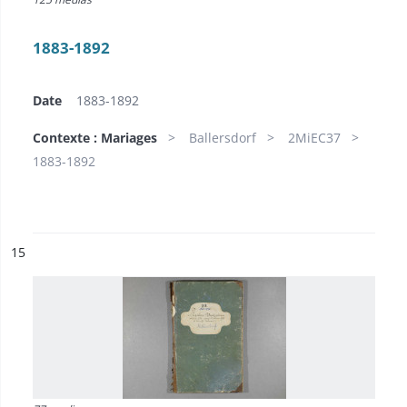
1883-1892
Date
1883-1892
Contexte : Mariages
Ballersdorf
2MiEC37
1883-1892
ésultat n°
15