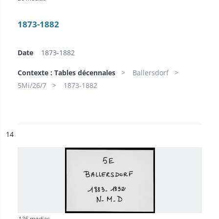
1873-1882
Date
1873-1882
Contexte : Tables décennales
Ballersdorf
5Mi/26/7
1873-1882
ésultat n°
14
125 medias