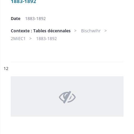
1883-1892
Date
1883-1892
Contexte : Tables décennales
Bischwihr
2MiEC1
1883-1892
ésultat n°
12