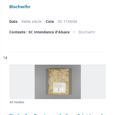
Bischwihr
Date
XVIIIe siècle
Cote
5C 1159/04
Contexte : 5C Intendance d'Alsace
Bischwihr
ésultat n°
14
43 medias