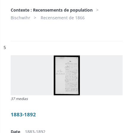
Contexte : Recensements de population
Bischwihr
Recensement de 1866
ésultat n°
5
37 medias
1883-1892
Date
1883-1892