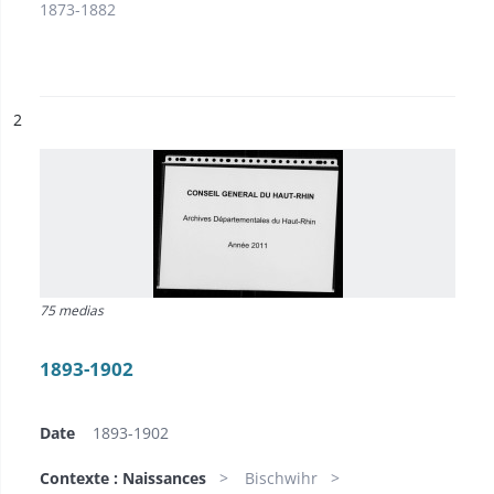
1873-1882
ésultat n°
2
75 medias
1893-1902
Date
1893-1902
Contexte : Naissances
Bischwihr