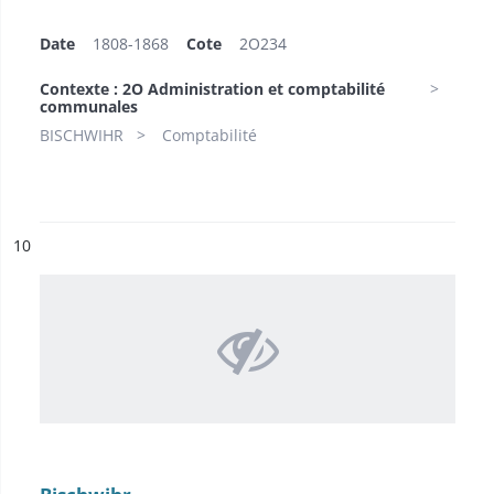
Date
1808-1868
Cote
2O234
Contexte : 2O Administration et comptabilité
communales
BISCHWIHR
Comptabilité
ésultat n°
10