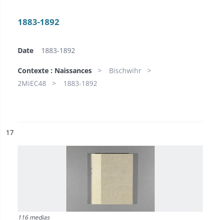
1883-1892
Date
1883-1892
Contexte : Naissances
Bischwihr
2MiEC48
1883-1892
ésultat n°
17
116 medias