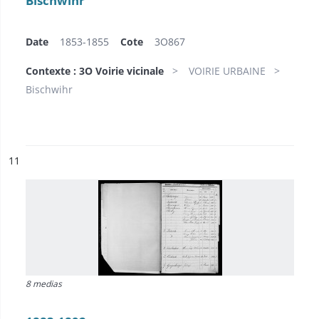
Bischwihr
Date
1853-1855
Cote
3O867
Contexte : 3O Voirie vicinale
VOIRIE URBAINE
Bischwihr
ésultat n°
11
8 medias