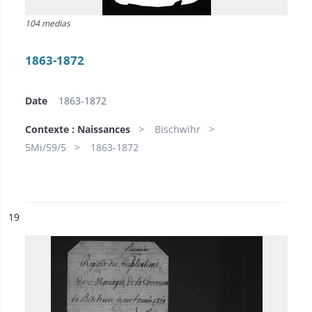
104 medias
1863-1872
Date
1863-1872
Contexte : Naissances
Bischwihr
5Mi/59/5
1863-1872
ésultat n°
19