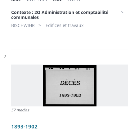
Contexte : 2O Administration et comptabilité
communales
BISCHWIHR
Edifices et travaux
ésultat n°
7
57 medias
1893-1902