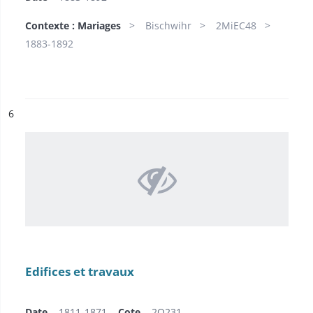
Contexte : Mariages
Bischwihr
2MiEC48
1883-1892
ésultat n°
6
Edifices et travaux
Date
1811-1871
Cote
2O231