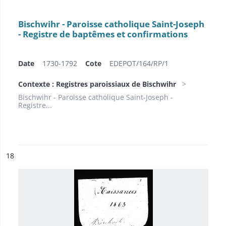
Bischwihr - Paroisse catholique Saint-Joseph
- Registre de baptêmes et confirmations
Date
1730-1792
Cote
EDEPOT/164/RP/1
Contexte : Registres paroissiaux de Bischwihr
Bischwihr - Paroisse catholique Saint-Joseph -
Registre...
ésultat n°
18