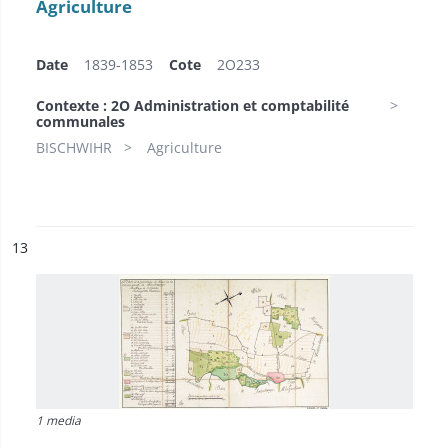
Agriculture
Date
1839-1853
Cote
2O233
Contexte : 2O Administration et comptabilité
communales
BISCHWIHR
Agriculture
ésultat n°
13
1 media