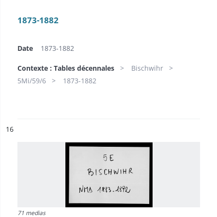
1873-1882
Date
1873-1882
Contexte : Tables décennales
Bischwihr
5Mi/59/6
1873-1882
ésultat n°
16
71 medias