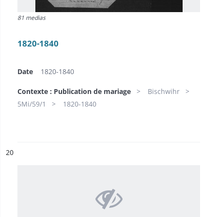
81 medias
1820-1840
Date
1820-1840
Contexte : Publication de mariage
Bischwihr
5Mi/59/1
1820-1840
ésultat n°
20