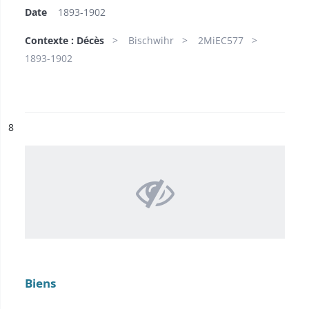
Date
1893-1902
Contexte : Décès
Bischwihr
2MiEC577
1893-1902
ésultat n°
8
Biens