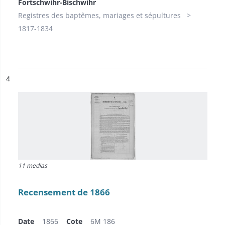
Fortschwihr-Bischwihr
Registres des baptêmes, mariages et sépultures
1817-1834
ésultat n°
4
11 medias
Recensement de 1866
Date
1866
Cote
6M 186