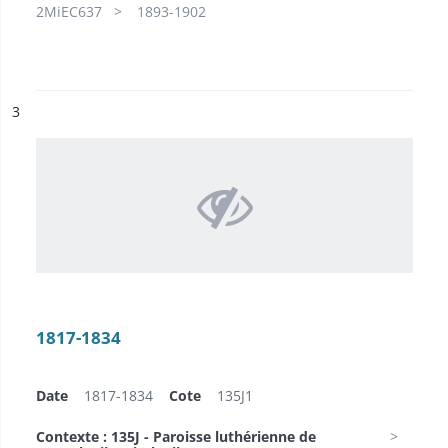
2MiEC637
1893-1902
ésultat n°
3
1817-1834
Date
1817-1834
Cote
135J1
Contexte : 135J - Paroisse luthérienne de