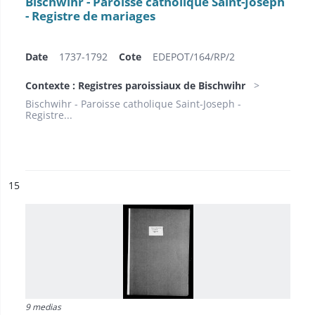
Bischwihr - Paroisse catholique Saint-Joseph
- Registre de mariages
Date
1737-1792
Cote
EDEPOT/164/RP/2
Contexte : Registres paroissiaux de Bischwihr
Bischwihr - Paroisse catholique Saint-Joseph -
Registre...
ésultat n°
15
9 medias