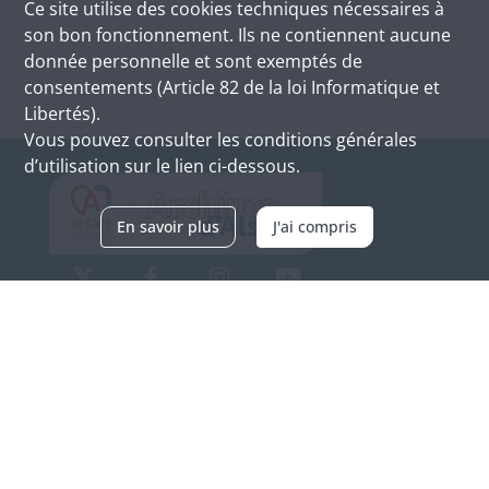
Ce site utilise des
cookies
techniques nécessaires à
son bon fonctionnement. Ils ne contiennent aucune
donnée personnelle et sont exemptés de
consentements (Article 82 de la loi Informatique et
Libertés).
Vous pouvez consulter les conditions générales
d’utilisation sur le lien ci-dessous.
En savoir plus
J'ai compris
Archives d'Alsace - Site de Colmar
Bâtiment M / Cité administrative
3, rue Fleischhauer
F-68026 COLMAR
(+33) 3 89 21 97 00