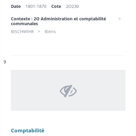
Date
1801-1870
Cote
2O230
Contexte : 2O Administration et comptabilité
communales
BISCHWIHR
Biens
ésultat n°
9
Comptabilité