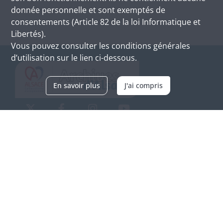
donnée personnelle et sont exemptés de
consentements (Article 82 de la loi Informatique et
Libertés).
Vous pouvez consulter les conditions générales
d’utilisation sur le lien ci-dessous.
En savoir plus
J'ai compris
Archives d'Alsace - Site de Colmar
Bâtiment M / Cité administrative
3, rue Fleischhauer
F-68026 COLMAR
(+33) 3 89 21 97 00
Nous contacter