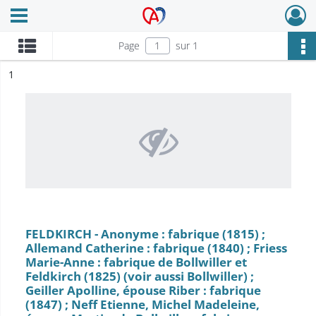
Ouvrir le menu déroulant
Archives Alsace - Colmar
Page
sur 1
ésultat n°
1
FELDKIRCH - Anonyme : fabrique (1815) ;
Allemand Catherine : fabrique (1840) ; Friess
Marie-Anne : fabrique de Bollwiller et
Feldkirch (1825) (voir aussi Bollwiller) ;
Geiller Apolline, épouse Riber : fabrique
(1847) ; Neff Etienne, Michel Madeleine,