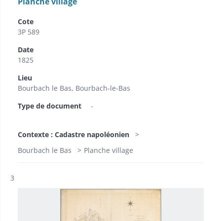
Planche village
Cote
3P 589
Date
1825
Lieu
Bourbach le Bas, Bourbach-le-Bas
Type de document
-
Contexte : Cadastre napoléonien
Bourbach le Bas
Planche village
Résultat n°
3