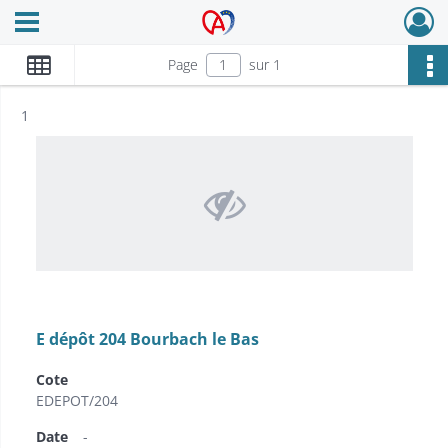
Ouvrir le menu déroulant
Archives Alsace - Colmar
Page
sur 1
Résultat n°
1
E dépôt 204 Bourbach le Bas
Cote
EDEPOT/204
Date
-