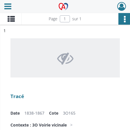
Ouvrir le menu déroulant
Archives Alsace - Colmar
Page
sur 1
ésultat n°
1
Tracé
Date
1838-1867
Cote
3O165
Contexte : 3O Voirie vicinale