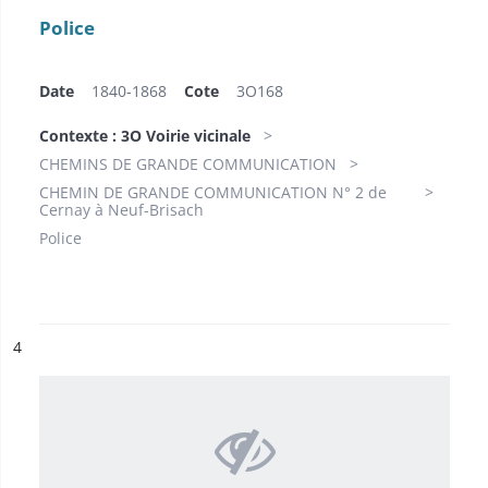
Police
Date
1840-1868
Cote
3O168
Contexte : 3O Voirie vicinale
CHEMINS DE GRANDE COMMUNICATION
CHEMIN DE GRANDE COMMUNICATION N° 2 de
Cernay à Neuf-Brisach
Police
ésultat n°
4