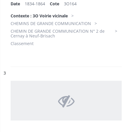
Date
1834-1864
Cote
3O164
Contexte : 3O Voirie vicinale
CHEMINS DE GRANDE COMMUNICATION
CHEMIN DE GRANDE COMMUNICATION N° 2 de
Cernay à Neuf-Brisach
Classement
ésultat n°
3