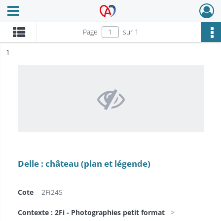
Ouvrir le menu déroulant
Archives Alsace - Colmar
Page
sur 1
ésultat n°
1
Delle : château (plan et légende)
Cote
2Fi245
Contexte : 2Fi - Photographies petit format