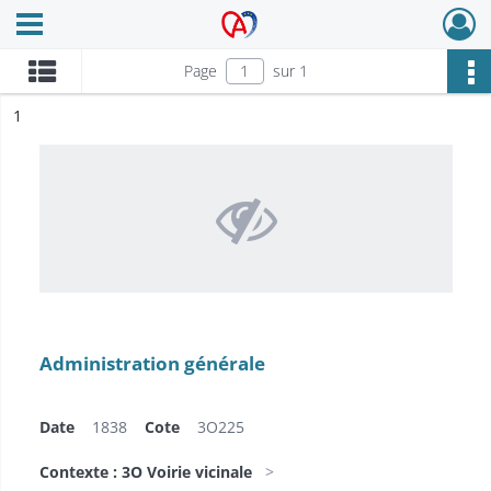
Ouvrir le menu déroulant
Archives Alsace - Colmar
Page
sur 1
ésultat n°
1
Administration générale
Date
1838
Cote
3O225
Contexte : 3O Voirie vicinale