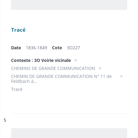
Tracé
Date
1836-1849
Cote
3O227
Contexte : 3O Voirie vicinale
CHEMINS DE GRANDE COMMUNICATION
CHEMIN DE GRANDE COMMUNICATION N° 11 de
Feldbach à...
Tracé
ésultat n°
5