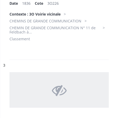
Date
1836
Cote
3O226
Contexte : 3O Voirie vicinale
CHEMINS DE GRANDE COMMUNICATION
CHEMIN DE GRANDE COMMUNICATION N° 11 de
Feldbach à...
Classement
ésultat n°
3