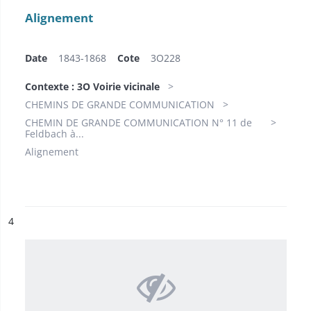
Alignement
Date
1843-1868
Cote
3O228
Contexte : 3O Voirie vicinale
CHEMINS DE GRANDE COMMUNICATION
CHEMIN DE GRANDE COMMUNICATION N° 11 de
Feldbach à...
Alignement
ésultat n°
4