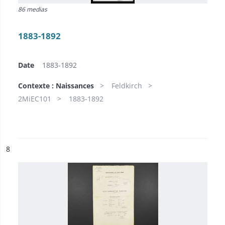
86 medias
1883-1892
Date
1883-1892
Contexte : Naissances
Feldkirch
2MiEC101
1883-1892
ésultat n°
8