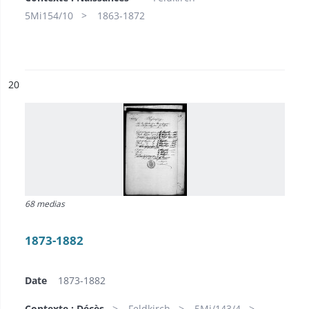
5Mi154/10
1863-1872
ésultat n°
20
68 medias
1873-1882
Date
1873-1882
Contexte : Décès
Feldkirch
5Mi/143/4