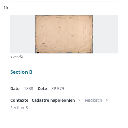
ésultat n°
15
1 media
Section B
Date
1838
Cote
3P 579
Contexte : Cadastre napoléonien
Feldkirch
Section B