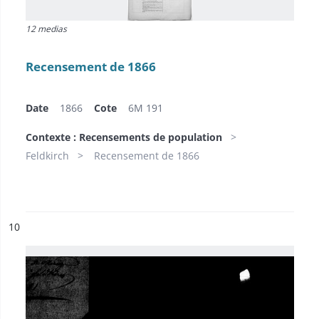
12 medias
Recensement de 1866
Date
1866
Cote
6M 191
Contexte : Recensements de population
Feldkirch
Recensement de 1866
ésultat n°
10