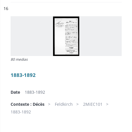
ésultat n°
16
80 medias
1883-1892
Date
1883-1892
Contexte : Décès
Feldkirch
2MiEC101
1883-1892