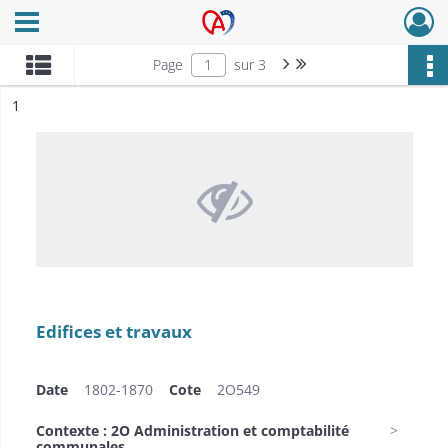
Ouvrir le menu déroulant
Archives Alsace - Colmar
Page suivante : 1/3
Dernière page
Page
sur 3
ésultat n°
1
Edifices et travaux
Date
1802-1870
Cote
2O549
Contexte : 2O Administration et comptabilité
communales