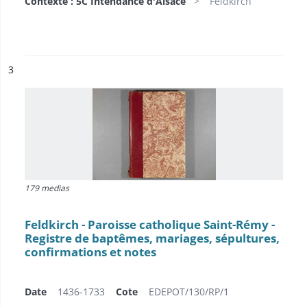
Contexte : 5C Intendance d'Alsace
Feldkirch
ésultat n°
3
179 medias
Feldkirch - Paroisse catholique Saint-Rémy -
Registre de baptêmes, mariages, sépultures,
confirmations et notes
Date
1436-1733
Cote
EDEPOT/130/RP/1