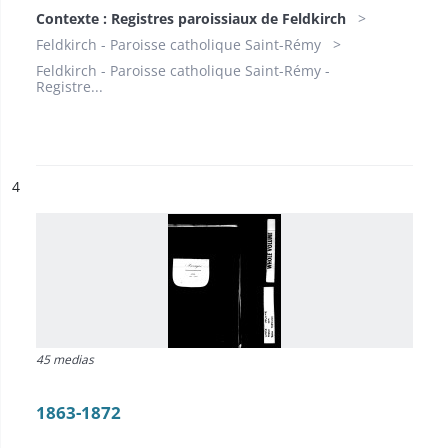
Contexte : Registres paroissiaux de Feldkirch
Feldkirch - Paroisse catholique Saint-Rémy
Feldkirch - Paroisse catholique Saint-Rémy -
Registre...
ésultat n°
4
45 medias
1863-1872