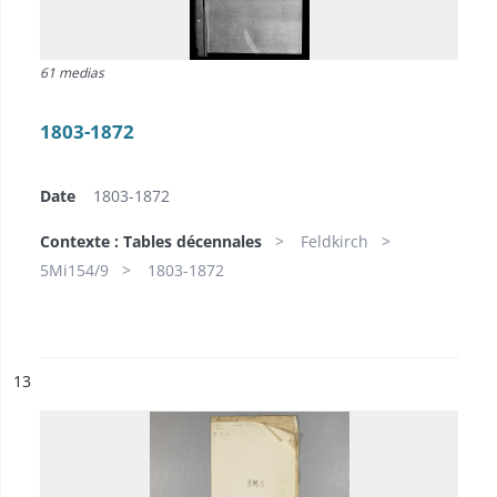
61 medias
1803-1872
Date
1803-1872
Contexte : Tables décennales
Feldkirch
5Mi154/9
1803-1872
ésultat n°
13