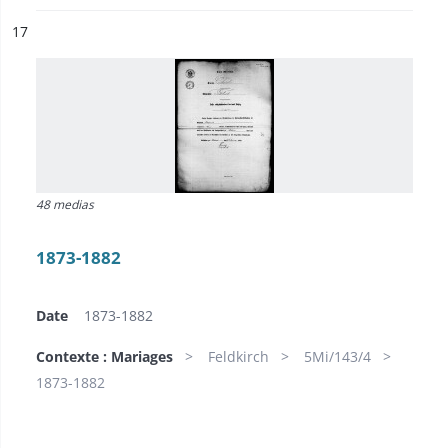
ésultat n°
17
48 medias
1873-1882
Date
1873-1882
Contexte : Mariages
Feldkirch
5Mi/143/4
1873-1882