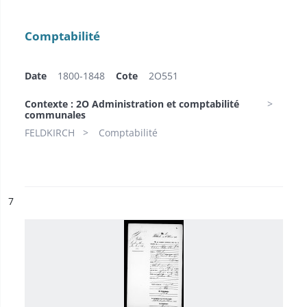
Comptabilité
Date
1800-1848
Cote
2O551
Contexte : 2O Administration et comptabilité
communales
FELDKIRCH
Comptabilité
ésultat n°
7