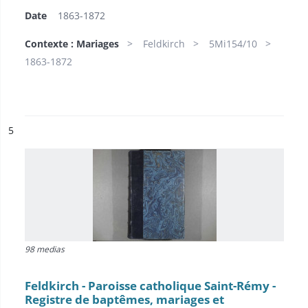
Date
1863-1872
Contexte : Mariages
Feldkirch
5Mi154/10
1863-1872
ésultat n°
5
98 medias
Feldkirch - Paroisse catholique Saint-Rémy -
Registre de baptêmes, mariages et