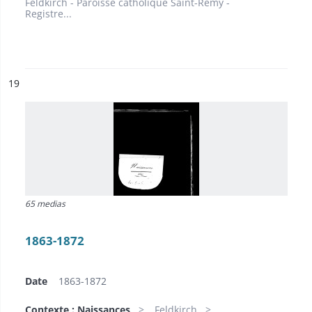
Feldkirch - Paroisse catholique Saint-Rémy -
Registre...
ésultat n°
19
65 medias
1863-1872
Date
1863-1872
Contexte : Naissances
Feldkirch