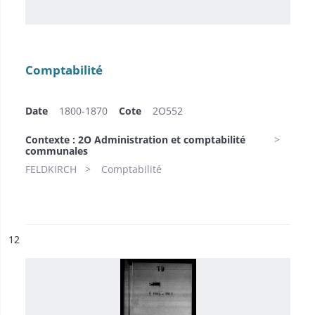
Comptabilité
Date
1800-1870
Cote
2O552
Contexte : 2O Administration et comptabilité
communales
FELDKIRCH
Comptabilité
ésultat n°
12