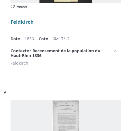
13 medias
Feldkirch
Date
1836
Cote
6M17/12
Contexte : Recensement de la population du
Haut-Rhin 1836
Feldkirch
ésultat n°
9