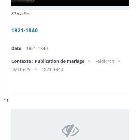
80 medias
1821-1840
Date
1821-1840
Contexte : Publication de mariage
Feldkirch
5Mi154/9
1821-1840
ésultat n°
11