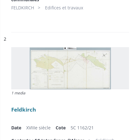
FELDKIRCH
Edifices et travaux
ésultat n°
2
1 media
Feldkirch
Date
XVIIIe siècle
Cote
5C 1162/21