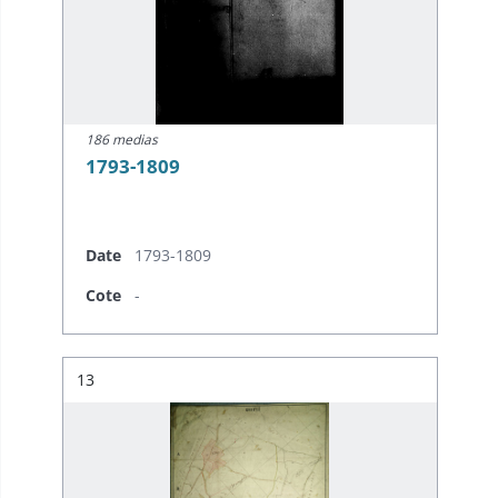
186 medias
1793-1809
Date
1793-1809
Cote
-
Résultat n°
13