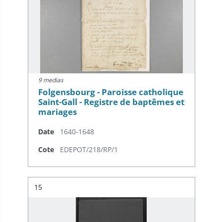
9 medias
Folgensbourg - Paroisse catholique
Saint-Gall - Registre de baptêmes et
mariages
Date
1640-1648
Cote
EDEPOT/218/RP/1
Résultat n°
15