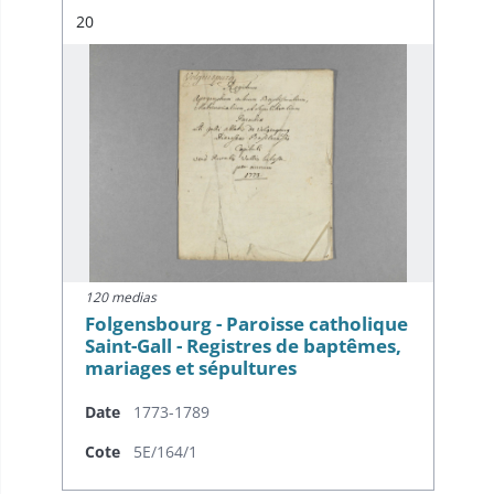
Résultat n°
20
120 medias
Folgensbourg - Paroisse catholique
Saint-Gall - Registres de baptêmes,
mariages et sépultures
Date
1773-1789
Cote
5E/164/1