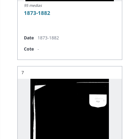
95 medias
1873-1882
Date
1873-1882
Cote
-
Résultat n°
7