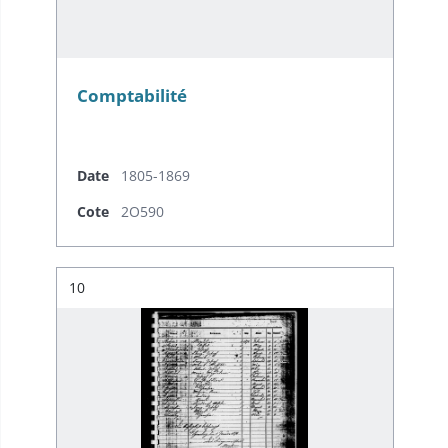
Comptabilité
Date
1805-1869
Cote
2O590
Résultat n°
10