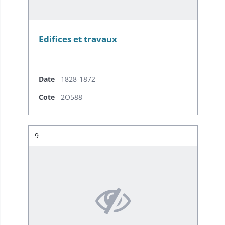
Edifices et travaux
Date
1828-1872
Cote
2O588
Résultat n°
9