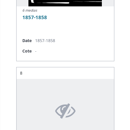
6 medias
1857-1858
Date
1857-1858
Cote
-
Résultat n°
8