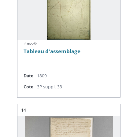
1 media
Tableau d'assemblage
Date
1809
Cote
3P suppl. 33
Résultat n°
14