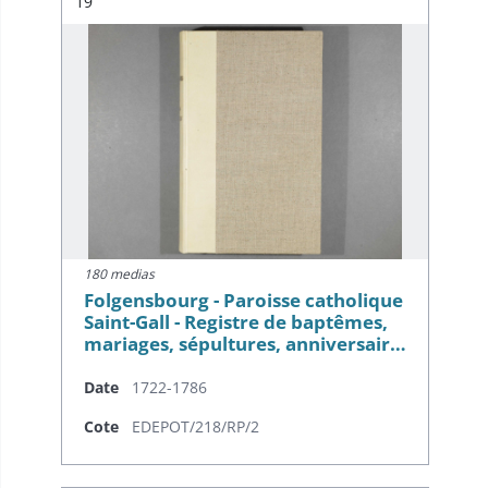
Résultat n°
19
180 medias
Folgensbourg - Paroisse catholique
Saint-Gall - Registre de baptêmes,
mariages, sépultures, anniversair…
Date
1722-1786
Cote
EDEPOT/218/RP/2