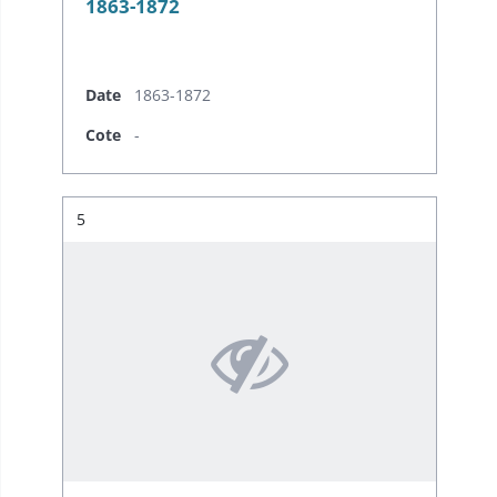
1863-1872
Date
1863-1872
Cote
-
Résultat n°
5