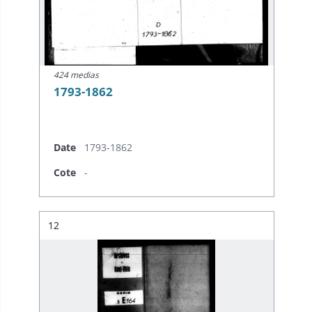
424 medias
1793-1862
Date
1793-1862
Cote
-
Résultat n°
12