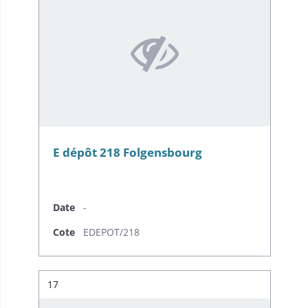
E dépôt 218 Folgensbourg
Date
-
Cote
EDEPOT/218
Résultat n°
17