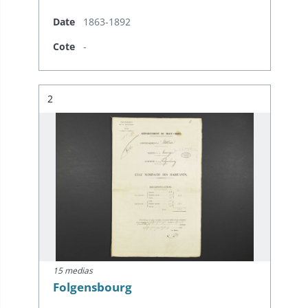
Date
1863-1892
Cote
-
Résultat n°
2
15 medias
Folgensbourg