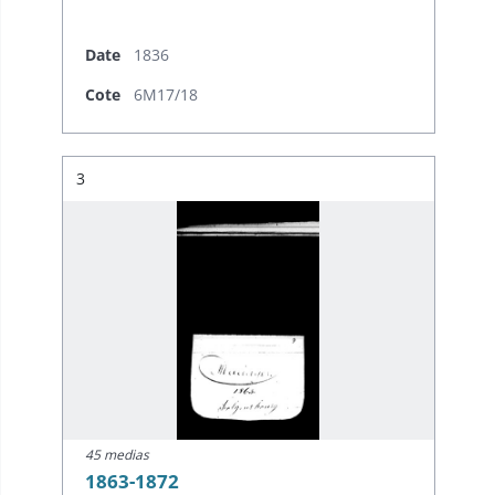
Date
1836
Cote
6M17/18
Résultat n°
3
45 medias
1863-1872