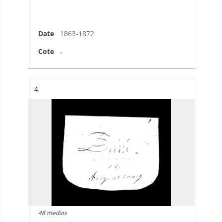
Date
1863-1872
Cote
-
Résultat n°
4
48 medias