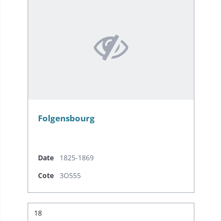
Folgensbourg
Date
1825-1869
Cote
3O555
Résultat n°
18