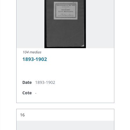
104 medias
1893-1902
Date
1893-1902
Cote
-
Résultat n°
16