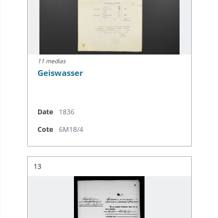
11 medias
Geiswasser
Date
1836
Cote
6M18/4
Résultat n°
13