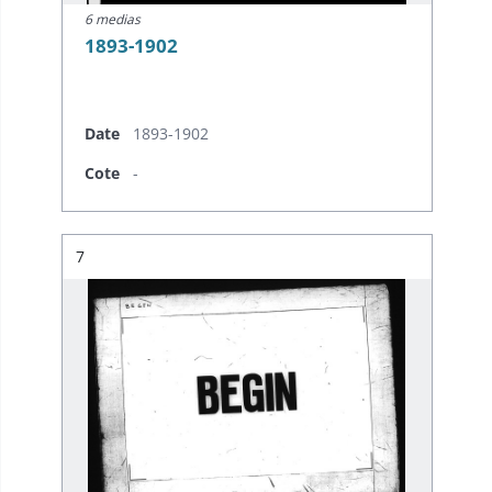
6 medias
1893-1902
Date
1893-1902
Cote
-
Résultat n°
7