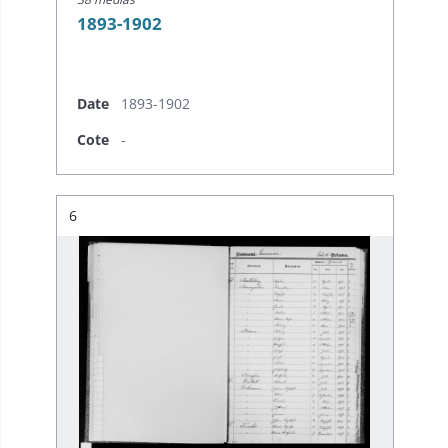
1893-1902
Date
1893-1902
Cote
-
Résultat n°
6