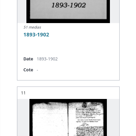
51 medias
1893-1902
Date
1893-1902
Cote
-
Résultat n°
11