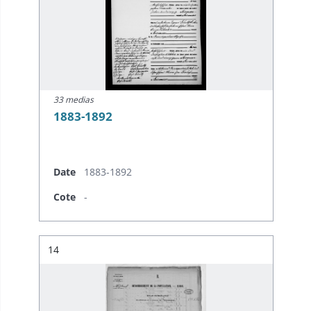
33 medias
1883-1892
Date
1883-1892
Cote
-
Résultat n°
14