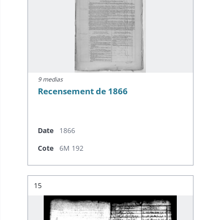
9 medias
Recensement de 1866
Date
1866
Cote
6M 192
Résultat n°
15