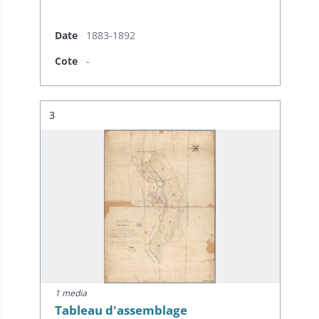
Date
1883-1892
Cote
-
Résultat n°
3
1 media
Tableau d'assemblage