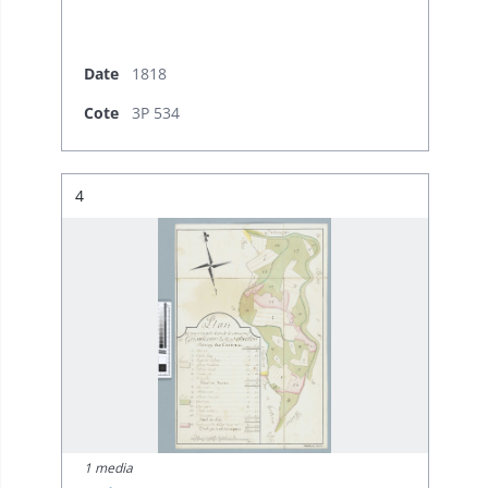
Date
1818
Cote
3P 534
Résultat n°
4
1 media