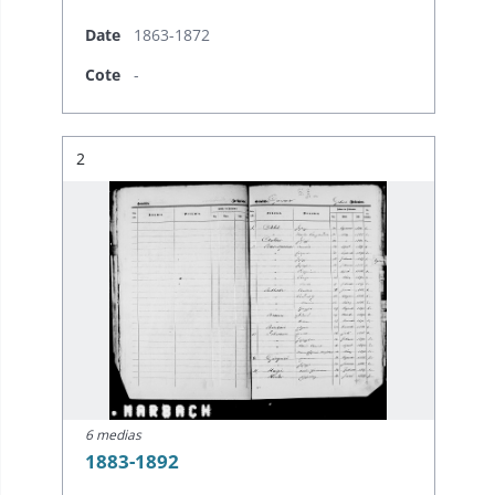
Date
1863-1872
Cote
-
Résultat n°
2
6 medias
1883-1892