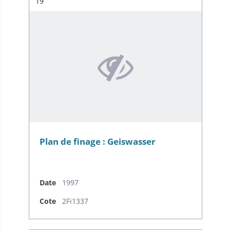
Résultat n°
19
Plan de finage : Geiswasser
Date
1997
Cote
2Fi1337