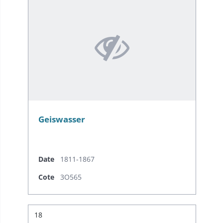
Geiswasser
Date
1811-1867
Cote
3O565
Résultat n°
18