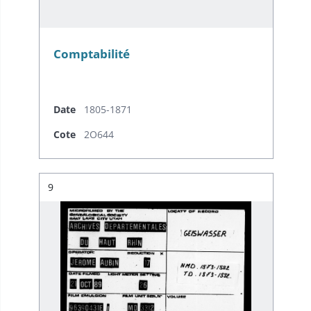
Comptabilité
Date
1805-1871
Cote
2O644
Résultat n°
9