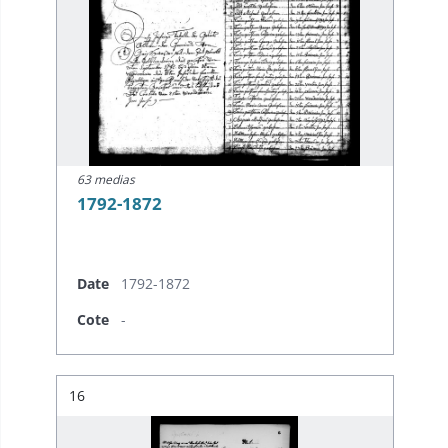
63 medias
1792-1872
Date
1792-1872
Cote
-
Résultat n°
16