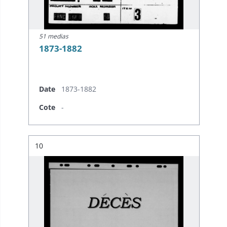
51 medias
1873-1882
Date
1873-1882
Cote
-
Résultat n°
10