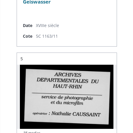
Geiswasser
Date
XVIIIe siècle
Cote
5C 1163/11
Résultat n°
5
38 medias