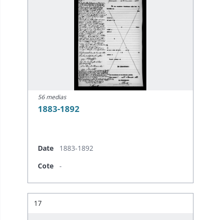
56 medias
1883-1892
Date
1883-1892
Cote
-
Résultat n°
17