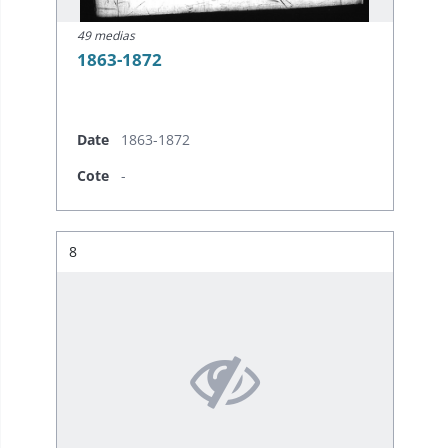
49 medias
1863-1872
Date
1863-1872
Cote
-
Résultat n°
8