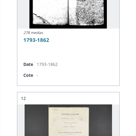
278 medias
1793-1862
Date
1793-1862
Cote
-
Résultat n°
12