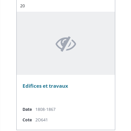
Résultat n°
20
Edifices et travaux
Date
1808-1867
Cote
2O641