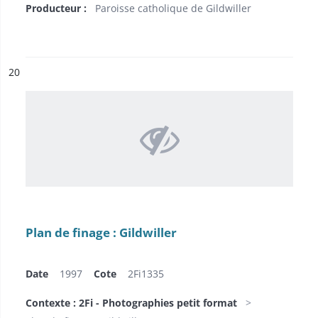
Producteur :
Paroisse catholique de Gildwiller
ésultat n°
20
Plan de finage : Gildwiller
Date
1997
Cote
2Fi1335
Contexte : 2Fi - Photographies petit format