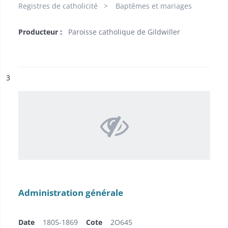
Registres de catholicité
Baptêmes et mariages
Producteur :
Paroisse catholique de Gildwiller
ésultat n°
3
Administration générale
Date
1805-1869
Cote
2O645