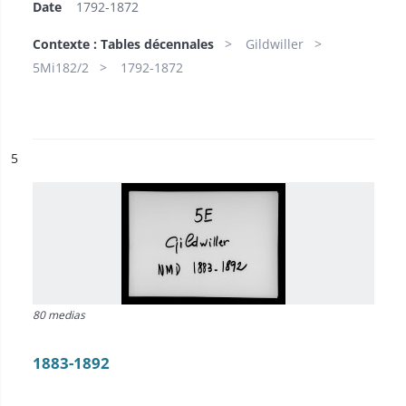
Date
1792-1872
Contexte : Tables décennales
Gildwiller
5Mi182/2
1792-1872
ésultat n°
5
80 medias
1883-1892