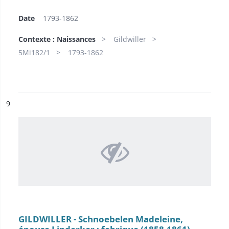
Date
1793-1862
Contexte : Naissances
Gildwiller
5Mi182/1
1793-1862
ésultat n°
9
GILDWILLER - Schnoebelen Madeleine,