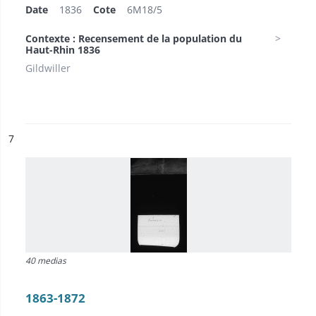
Date
1836
Cote
6M18/5
Contexte : Recensement de la population du
Haut-Rhin 1836
Gildwiller
ésultat n°
7
40 medias
1863-1872