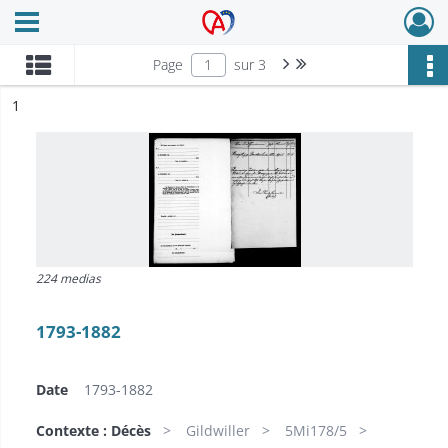
Ouvrir le menu déroulant
Archives Alsace - Colmar
Page suivante : 1/3
Dernière page
Page
sur 3
ésultat n°
1
224 medias
1793-1882
Date
1793-1882
Contexte : Décès
Gildwiller
5Mi178/5