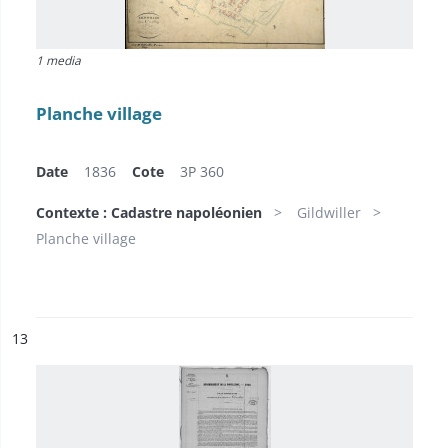
1 media
Planche village
Date
1836
Cote
3P 360
Contexte : Cadastre napoléonien
Gildwiller
Planche village
ésultat n°
13