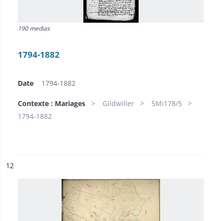
190 medias
1794-1882
Date
1794-1882
Contexte : Mariages
Gildwiller
5Mi178/5
1794-1882
ésultat n°
12