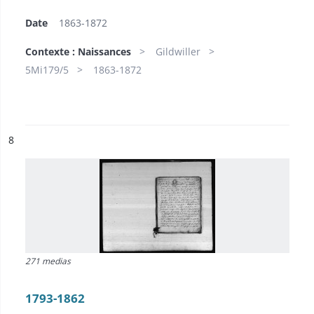
Date
1863-1872
Contexte : Naissances
Gildwiller
5Mi179/5
1863-1872
ésultat n°
8
271 medias
1793-1862