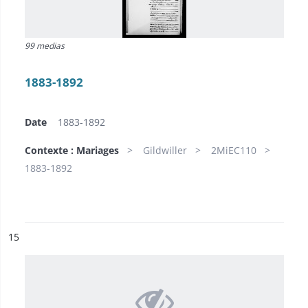
99 medias
1883-1892
Date
1883-1892
Contexte : Mariages
Gildwiller
2MiEC110
1883-1892
ésultat n°
15