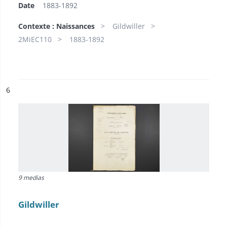
Date
1883-1892
Contexte : Naissances
Gildwiller
2MiEC110
1883-1892
ésultat n°
6
9 medias
Gildwiller