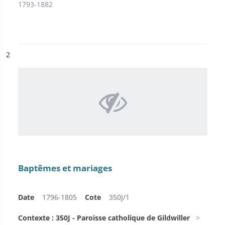
1793-1882
ésultat n°
2
Baptêmes et mariages
Date
1796-1805
Cote
350J/1
Contexte : 350J - Paroisse catholique de Gildwiller