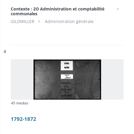
Contexte : 2O Administration et comptabilité
communales
GILDWILLER
Administration générale
ésultat n°
4
45 medias
1792-1872