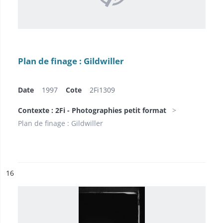
Plan de finage : Gildwiller
Date
1997
Cote
2Fi1309
Contexte : 2Fi - Photographies petit format
Plan de finage : Gildwiller
ésultat n°
16