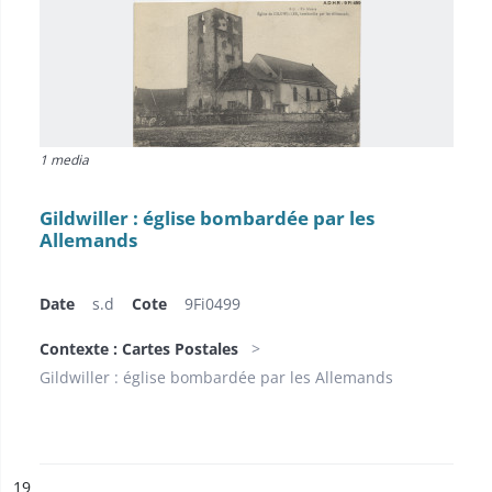
1 media
Gildwiller : église bombardée par les
Allemands
Date
s.d
Cote
9Fi0499
Contexte : Cartes Postales
Gildwiller : église bombardée par les Allemands
ésultat n°
19