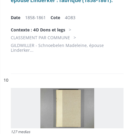
épouse Linderker : fabrique (1858-1861).
Date
1858-1861
Cote
4O83
Contexte : 4O Dons et legs
CLASSEMENT PAR COMMUNE
GILDWILLER - Schnoebelen Madeleine, épouse
Linderker...
ésultat n°
10
127 medias