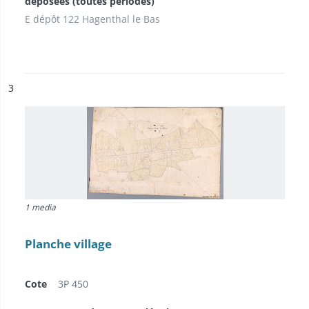
déposées (toutes périodes)
E dépôt 122 Hagenthal le Bas
ésultat n°
3
1 media
Planche village
Cote
3P 450