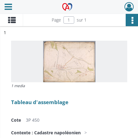
Ouvrir le menu déroulant
Archives Alsace - Colmar
Page
sur 1
ésultat n°
1
1 media
Tableau d'assemblage
Cote
3P 450
Contexte : Cadastre napoléonien