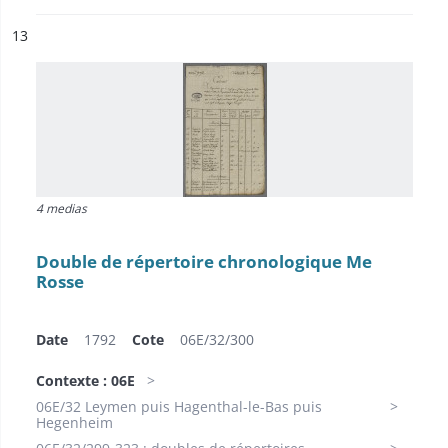
ésultat n°
13
4 medias
Double de répertoire chronologique Me
Rosse
Date
1792
Cote
06E/32/300
Contexte : 06E
06E/32 Leymen puis Hagenthal-le-Bas puis
Hegenheim