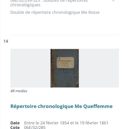
06E/32/299-323 : doubles de répertoires
chronologiques
Double de répertoire chronologique Me Rosse
ésultat n°
14
88 medias
Répertoire chronologique Me Queffemme
Date
Entre le 24 février 1854 et le 19 février 1861
Cote
06E/32/285