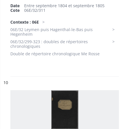
Date
Entre septembre 1804 et septembre 1805
Cote
06E/32/311
Contexte : 06E
06E/32 Leymen puis Hagenthal-le-Bas puis
Hegenheim
06E/32/299-323 : doubles de répertoires
chronologiques
Double de répertoire chronologique Me Rosse
ésultat n°
10