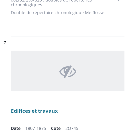
chronologiques
Double de répertoire chronologique Me Rosse
ésultat n°
7
Edifices et travaux
Date
1807-1875
Cote
2O745