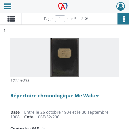
Ouvrir le menu déroulant
Archives Alsace - Colmar
Page suivante : 1/5
Dernière page
Page
sur 5
ésultat n°
1
104 medias
Répertoire chronologique Me Walter
Date
Entre le 26 octobre 1904 et le 30 septembre
1908
Cote
06E/32/296
Contexte : 06E