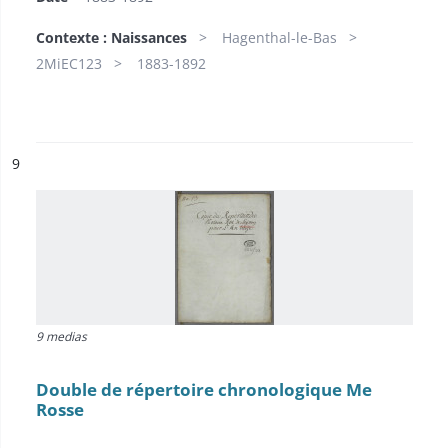
Contexte : Naissances
Hagenthal-le-Bas
2MiEC123
1883-1892
ésultat n°
9
9 medias
Double de répertoire chronologique Me
Rosse