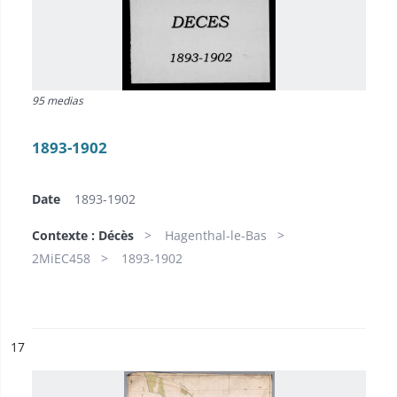
95 medias
1893-1902
Date
1893-1902
Contexte : Décès
Hagenthal-le-Bas
2MiEC458
1893-1902
ésultat n°
17