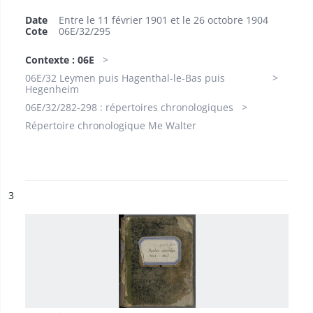
Date
Entre le 11 février 1901 et le 26 octobre 1904
Cote
06E/32/295
Contexte : 06E
06E/32 Leymen puis Hagenthal-le-Bas puis
Hegenheim
06E/32/282-298 : répertoires chronologiques
Répertoire chronologique Me Walter
ésultat n°
3