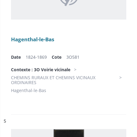
Hagenthal-le-Bas
Date
1824-1869
Cote
3O581
Contexte : 3O Voirie vicinale
CHEMINS RURAUX ET CHEMINS VICINAUX
ORDINAIRES
Hagenthal-le-Bas
ésultat n°
5