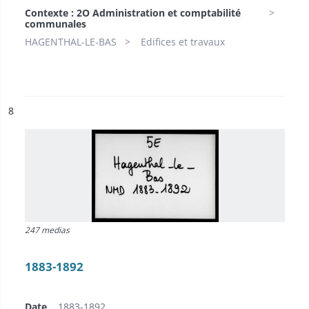
Contexte : 2O Administration et comptabilité
communales
HAGENTHAL-LE-BAS
Edifices et travaux
ésultat n°
8
247 medias
1883-1892
Date
1883-1892