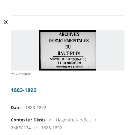
ésultat n°
20
197 medias
1883-1892
Date
1883-1892
Contexte : Décès
Hagenthal-le-Bas
2MiEC124
1883-1892