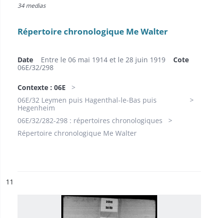
34 medias
Répertoire chronologique Me Walter
Date
Entre le 06 mai 1914 et le 28 juin 1919
Cote
06E/32/298
Contexte : 06E
06E/32 Leymen puis Hagenthal-le-Bas puis
Hegenheim
06E/32/282-298 : répertoires chronologiques
Répertoire chronologique Me Walter
ésultat n°
11