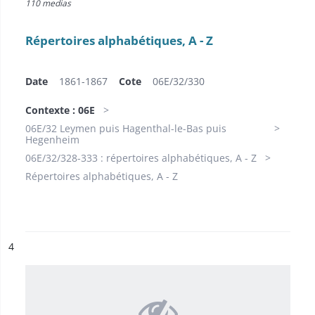
110 medias
Répertoires alphabétiques, A - Z
Date
1861-1867
Cote
06E/32/330
Contexte : 06E
06E/32 Leymen puis Hagenthal-le-Bas puis
Hegenheim
06E/32/328-333 : répertoires alphabétiques, A - Z
Répertoires alphabétiques, A - Z
ésultat n°
4