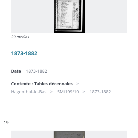
29 medias
1873-1882
Date
1873-1882
Contexte : Tables décennales
Hagenthal-le-Bas
5Mi199/10
1873-1882
ésultat n°
19