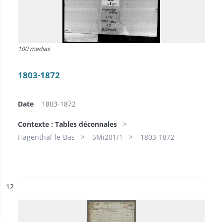
100 medias
1803-1872
Date
1803-1872
Contexte : Tables décennales
Hagenthal-le-Bas
5Mi201/1
1803-1872
ésultat n°
12