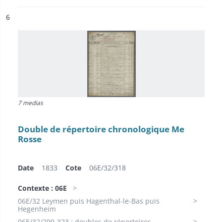
ésultat n°
6
7 medias
Double de répertoire chronologique Me
Rosse
Date
1833
Cote
06E/32/318
Contexte : 06E
06E/32 Leymen puis Hagenthal-le-Bas puis
Hegenheim
06E/32/299-323 : doubles de répertoires