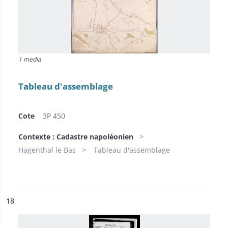
1 media
Tableau d'assemblage
Cote
3P 450
Contexte : Cadastre napoléonien
Hagenthal le Bas
Tableau d'assemblage
ésultat n°
18