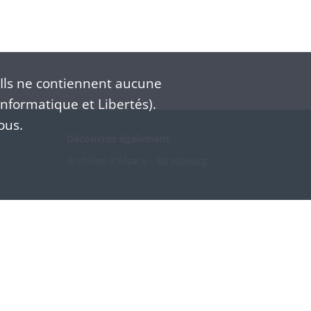
Ils ne contiennent aucune
nformatique et Libertés).
ous.
Découvrez également
Archives d'Alsace - Strasbourg