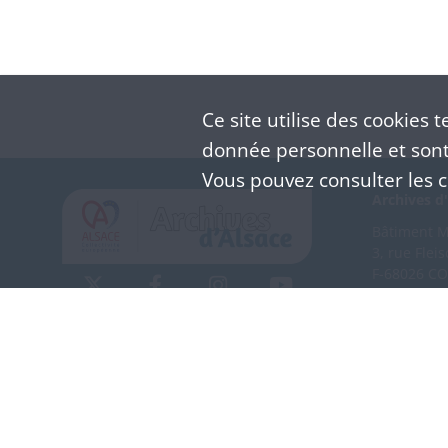
Ce site utilise des
cookies
te
donnée personnelle et sont 
Vous pouvez consulter les co
Archives d'
Bâtiment M 
3, rue Flei
F-68026 C
(+33) 3 
Nous co
Mentions légales
Politique de confidentialité
CGU