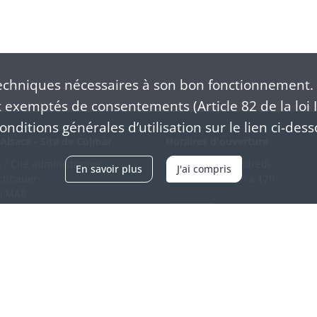
chniques nécessaires à son bon fonctionnement. 
exemptés de consentements (Article 82 de la loi I
nditions générales d’utilisation sur le lien ci-dess
Alsace - Site de Colmar
Horaires d'ouverture
/ Cité administrative
Du mardi au vendredi
En savoir plus
J'ai compris
schhauer
en continu de 9h à 17h
OLMAR
89 21 97 00
Venir
ntacter
Accessibilité
Crédits