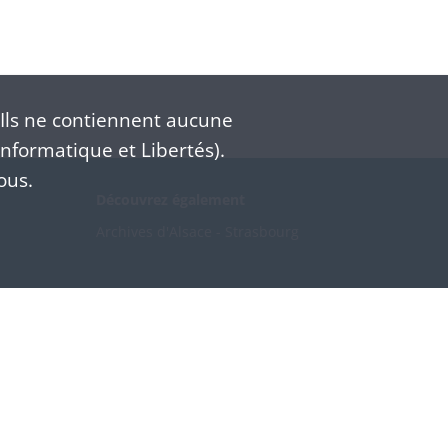
Ils ne contiennent aucune
nformatique et Libertés).
ous.
Découvrez également
Archives d'Alsace - Strasbourg