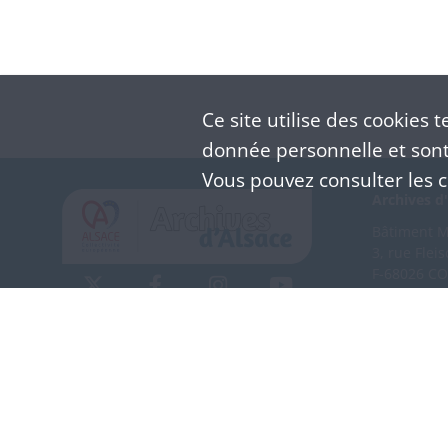
Ce site utilise des
cookies
te
donnée personnelle et sont 
Vous pouvez consulter les co
Archives d'
Bâtiment M 
3, rue Flei
F-68026 C
(+33) 3 
Nous co
Mentions légales
Politique de confidentialité
CGU