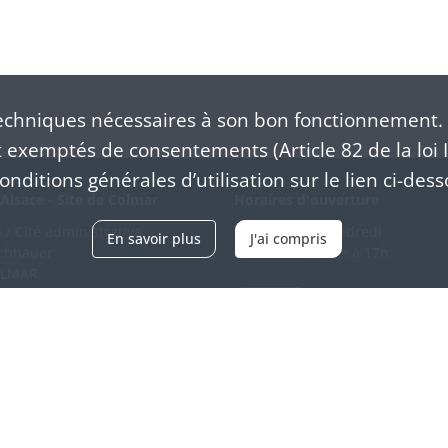
chniques nécessaires à son bon fonctionnement. 
exemptés de consentements (Article 82 de la loi I
nditions générales d’utilisation sur le lien ci-dess
Alsace - Site de Colmar
Horaires d'ouverture
/ Cité administrative
Du mardi au vendredi
En savoir plus
J'ai compris
schhauer
en continu de 9h à 17h
OLMAR
89 21 97 00
Venir
ntacter
Accessibilité
Crédits