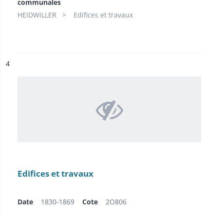
communales
HEIDWILLER
Edifices et travaux
ésultat n°
4
Edifices et travaux
Date
1830-1869
Cote
2O806