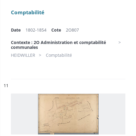
Comptabilité
Date
1802-1854
Cote
2O807
Contexte : 2O Administration et comptabilité
communales
HEIDWILLER
Comptabilité
ésultat n°
11