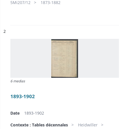
5Mi207/12
1873-1882
ésultat n°
2
6 medias
1893-1902
Date
1893-1902
Contexte : Tables décennales
Heidwiller