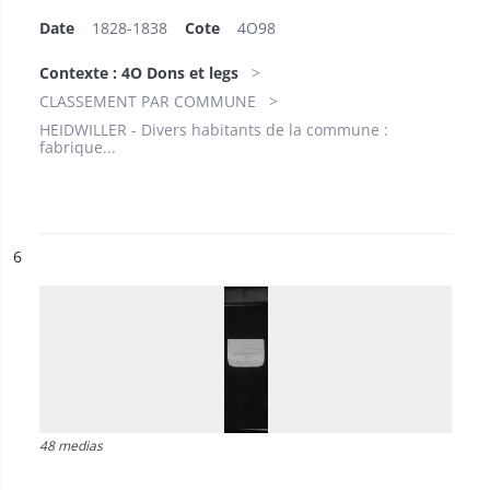
Date
1828-1838
Cote
4O98
Contexte : 4O Dons et legs
CLASSEMENT PAR COMMUNE
HEIDWILLER - Divers habitants de la commune :
fabrique...
ésultat n°
6
48 medias