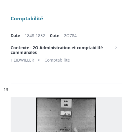
Comptabilité
Date
1848-1852
Cote
2O784
Contexte : 2O Administration et comptabilité
communales
HEIDWILLER
Comptabilité
ésultat n°
13