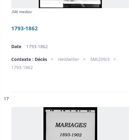
346 medias
1793-1862
Date
1793-1862
Contexte : Décès
Heidwiller
5Mi209/3
1793-1862
ésultat n°
17