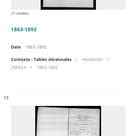
21 medias
1863-1892
Date
1863-1892
Contexte : Tables décennales
Heidwiller
2MiEC4
1863-1892
ésultat n°
19