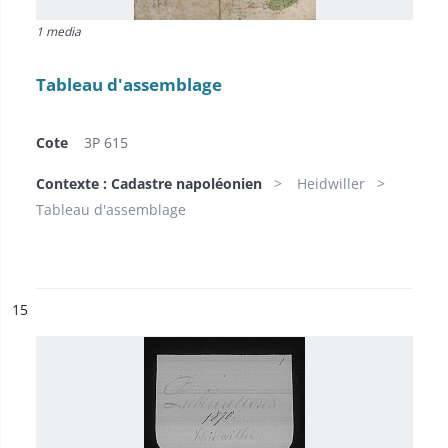
1 media
Tableau d'assemblage
Cote
3P 615
Contexte : Cadastre napoléonien
Heidwiller
Tableau d'assemblage
ésultat n°
15