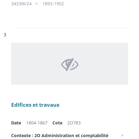
3433W/24
1893-1902
ésultat n°
3
Edifices et travaux
Date
1804-1867
Cote
2O783
Contexte : 2O Administration et comptabilité