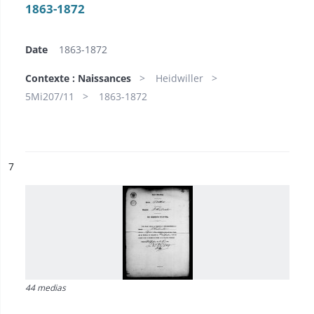
1863-1872
Date
1863-1872
Contexte : Naissances
Heidwiller
5Mi207/11
1863-1872
ésultat n°
7
44 medias