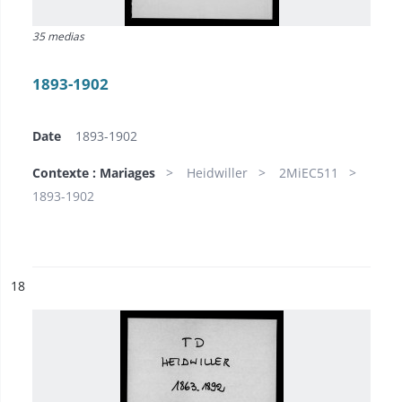
35 medias
1893-1902
Date
1893-1902
Contexte : Mariages
Heidwiller
2MiEC511
1893-1902
ésultat n°
18