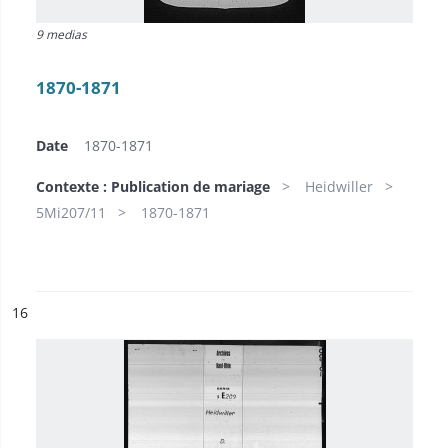
9 medias
1870-1871
Date
1870-1871
Contexte : Publication de mariage
Heidwiller
5Mi207/11
1870-1871
ésultat n°
16