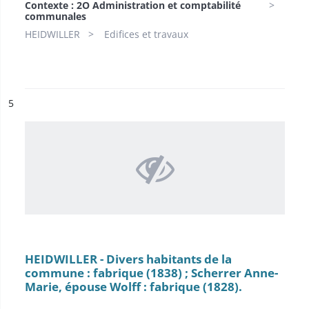
Contexte : 2O Administration et comptabilité
communales
HEIDWILLER
Edifices et travaux
ésultat n°
5
HEIDWILLER - Divers habitants de la
commune : fabrique (1838) ; Scherrer Anne-
Marie, épouse Wolff : fabrique (1828).