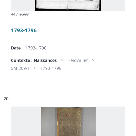
44 medias
1793-1796
Date
1793-1796
Contexte : Naissances
Heidwiller
5Mi209/1
1793-1796
ésultat n°
20