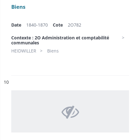
Biens
Date
1840-1870
Cote
2O782
Contexte : 2O Administration et comptabilité
communales
HEIDWILLER
Biens
ésultat n°
10