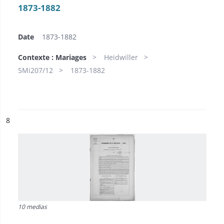
1873-1882
Date
1873-1882
Contexte : Mariages
Heidwiller
5Mi207/12
1873-1882
ésultat n°
8
10 medias