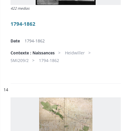
422 medias
1794-1862
Date
1794-1862
Contexte : Naissances
Heidwiller
5Mi209/2
1794-1862
ésultat n°
14