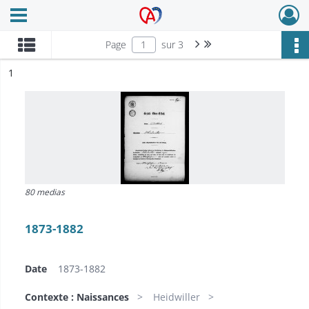
Ouvrir le menu déroulant
Archives Alsace - Colmar
Page suivante : 1/3
Dernière page
Page
sur 3
ésultat n°
1
80 medias
1873-1882
Date
1873-1882
Contexte : Naissances
Heidwiller