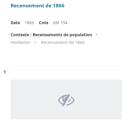
Recensement de 1866
Date
1866
Cote
6M 194
Contexte : Recensements de population
Heidwiller
Recensement de 1866
ésultat n°
9