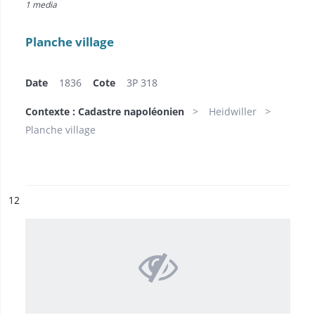
1 media
Planche village
Date
1836
Cote
3P 318
Contexte : Cadastre napoléonien
Heidwiller
Planche village
ésultat n°
12