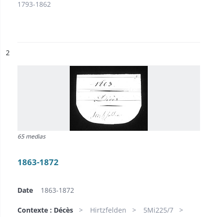
1793-1862
ésultat n°
2
65 medias
1863-1872
Date
1863-1872
Contexte : Décès
Hirtzfelden
5Mi225/7