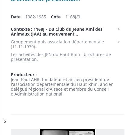
Date
1982-1985
Cote
1168J/9
Contexte : 1168J - Du Club du Jeune Ami des
Animaux (JAA) au mouvement...
Groupement puis association départementale
(11.11.1970)...
Les activités des JPN du Haut-Rhin : brochures de
présentation.
Producteur :
Jean-Paul AHR, fondateur et ancien président de
l'association départementale du Haut-Rhin, ancien
délégué régional d'Alsace et membre du Conseil
d'Administration national.
ésultat n°
6