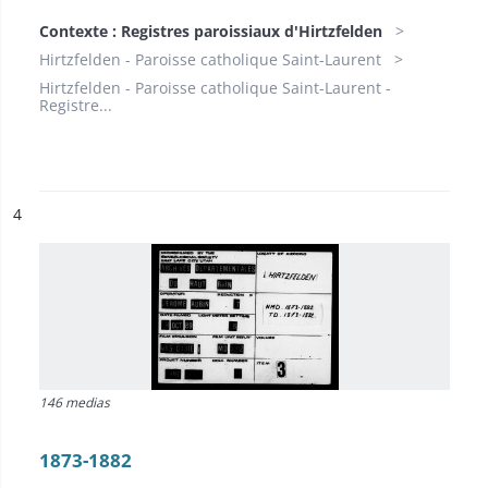
Contexte : Registres paroissiaux d'Hirtzfelden
Hirtzfelden - Paroisse catholique Saint-Laurent
Hirtzfelden - Paroisse catholique Saint-Laurent -
Registre...
ésultat n°
4
146 medias
1873-1882