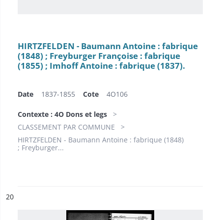
HIRTZFELDEN - Baumann Antoine : fabrique
(1848) ; Freyburger Françoise : fabrique
(1855) ; Imhoff Antoine : fabrique (1837).
Date
1837-1855
Cote
4O106
Contexte : 4O Dons et legs
CLASSEMENT PAR COMMUNE
HIRTZFELDEN - Baumann Antoine : fabrique (1848)
; Freyburger...
ésultat n°
20