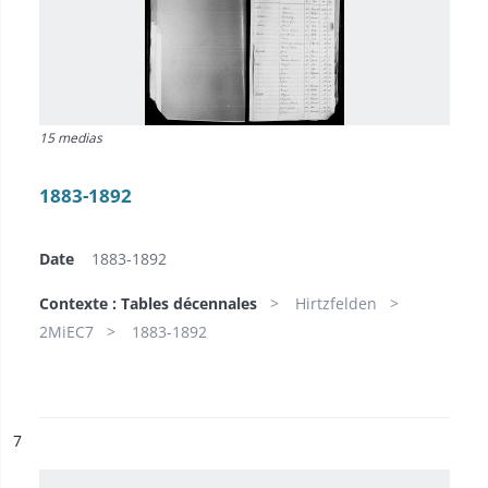
15 medias
1883-1892
Date
1883-1892
Contexte : Tables décennales
Hirtzfelden
2MiEC7
1883-1892
ésultat n°
7