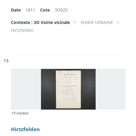
Date
1811
Cote
3O925
Contexte : 3O Voirie vicinale
VOIRIE URBAINE
Hirtzfelden
ésultat n°
13
19 medias
Hirtzfelden