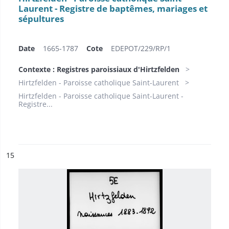
Laurent - Registre de baptêmes, mariages et
sépultures
Date
1665-1787
Cote
EDEPOT/229/RP/1
Contexte : Registres paroissiaux d'Hirtzfelden
Hirtzfelden - Paroisse catholique Saint-Laurent
Hirtzfelden - Paroisse catholique Saint-Laurent -
Registre...
ésultat n°
15