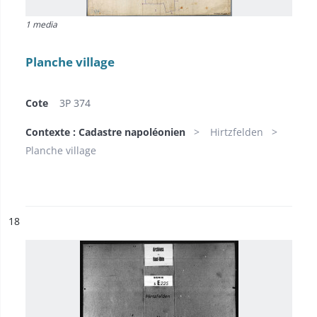
1 media
Planche village
Cote
3P 374
Contexte : Cadastre napoléonien
Hirtzfelden
Planche village
ésultat n°
18