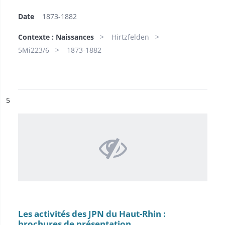
Date
1873-1882
Contexte : Naissances
Hirtzfelden
5Mi223/6
1873-1882
ésultat n°
5
Les activités des JPN du Haut-Rhin :
brochures de présentation.