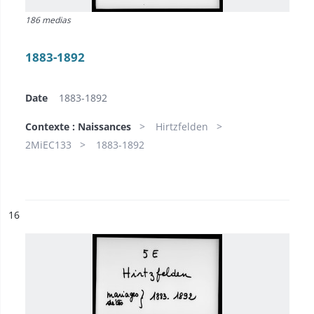
186 medias
1883-1892
Date
1883-1892
Contexte : Naissances
Hirtzfelden
2MiEC133
1883-1892
ésultat n°
16