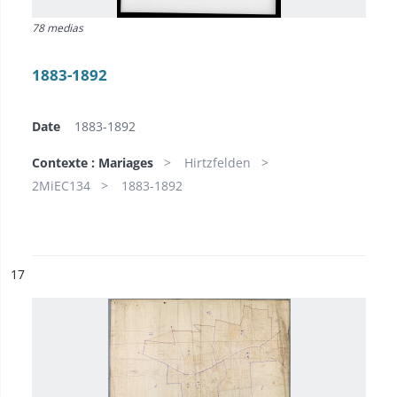
78 medias
1883-1892
Date
1883-1892
Contexte : Mariages
Hirtzfelden
2MiEC134
1883-1892
ésultat n°
17