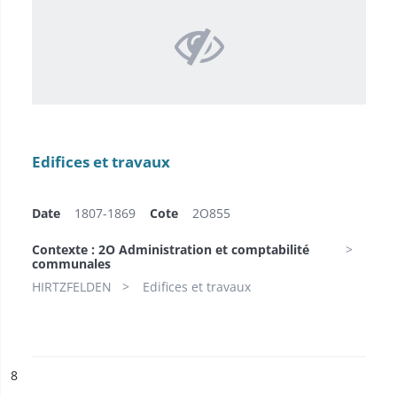
Edifices et travaux
Date
1807-1869
Cote
2O855
Contexte : 2O Administration et comptabilité
communales
HIRTZFELDEN
Edifices et travaux
ésultat n°
8