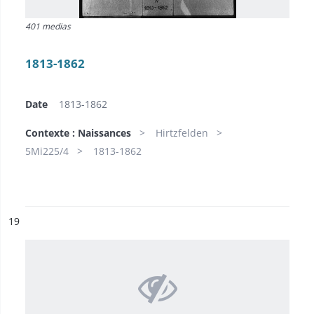
401 medias
1813-1862
Date
1813-1862
Contexte : Naissances
Hirtzfelden
5Mi225/4
1813-1862
ésultat n°
19