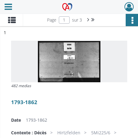
Ouvrir le menu déroulant
Archives Alsace - Colmar
Page suivante : 1/3
Dernière page
Page
sur 3
ésultat n°
1
482 medias
1793-1862
Date
1793-1862
Contexte : Décès
Hirtzfelden
5Mi225/6