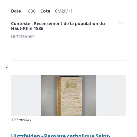
Date
1836
Cote
6M20/11
Contexte : Recensement de la population du
Haut-Rhin 1836
Hirtzfelden
ésultat n°
14
190 medias
Hirtzfelden - Paroisse catholique Saint-