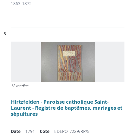
1863-1872
ésultat n°
3
12 medias
Hirtzfelden - Paroisse catholique Saint-
Laurent - Registre de baptêmes, mariages et
sépultures
Date
1791
Cote
EDEPOT/229/RP/5