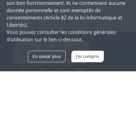
son bon fonctionnement. Ils ne contiennent aucune
donnée personnelle et sont exemptés de
consentements (Article 82 de la loi Informatique et
Libertés).
Vous pouvez consulter les conditions générales
d’utilisation sur le lien ci-dessous.
En savoir plus
J'ai compris
Archives d'Alsace - Site de Colmar
Bâtiment M / Cité administrative
3, rue Fleischhauer
F-68026 COLMAR
(+33) 3 89 21 97 00
Nous contacter