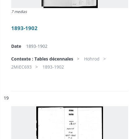
7 medias
1893-1902
Date
1893-1902
Contexte : Tables décennales
Hohrod
2MiEC693
1893-1902
ésultat n°
19