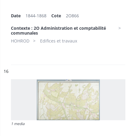
Date
1844-1868
Cote
2O866
Contexte : 2O Administration et comptabilité
communales
HOHROD
Edifices et travaux
ésultat n°
16
1 media