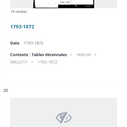
74 medias
1793-1872
Date
1793-1872
Contexte : Tables décennales
Hohrod
5Mi227/1
1793-1872
ésultat n°
20