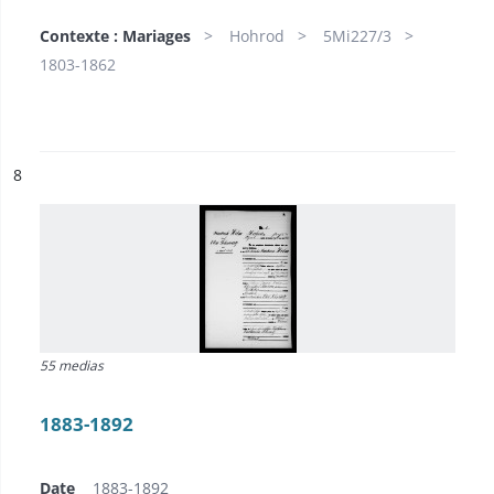
Contexte : Mariages
Hohrod
5Mi227/3
1803-1862
ésultat n°
8
55 medias
1883-1892
Date
1883-1892