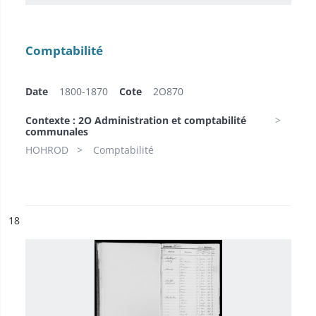
Comptabilité
Date
1800-1870
Cote
2O870
Contexte : 2O Administration et comptabilité
communales
HOHROD
Comptabilité
ésultat n°
18