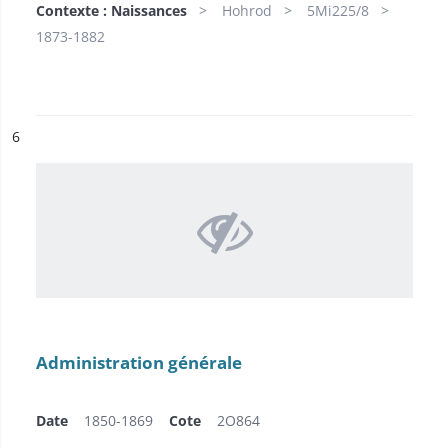
Contexte : Naissances
Hohrod
5Mi225/8
1873-1882
ésultat n°
6
Administration générale
Date
1850-1869
Cote
2O864