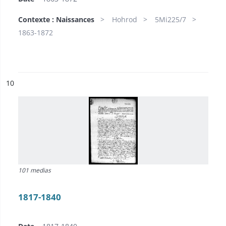
Contexte : Naissances
Hohrod
5Mi225/7
1863-1872
ésultat n°
10
101 medias
1817-1840