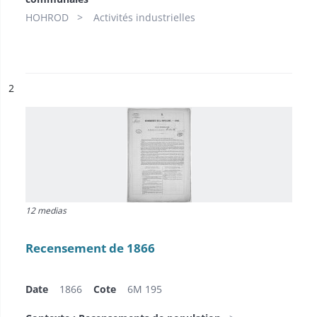
HOHROD
Activités industrielles
ésultat n°
2
12 medias
Recensement de 1866
Date
1866
Cote
6M 195