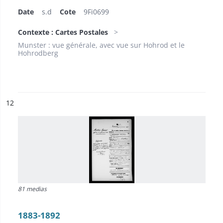
Date
s.d
Cote
9Fi0699
Contexte : Cartes Postales
Munster : vue générale, avec vue sur Hohrod et le
Hohrodberg
ésultat n°
12
81 medias
1883-1892