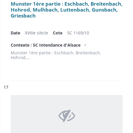
Munster 1ère partie : Eschbach, Breitenbach,
Hohrod, Mulhbach, Luttenbach, Gunsbach,
Griesbach
Date
XVIIIe siècle
Cote
5C 1169/10
Contexte : 5C Intendance d'Alsace
Munster 1ère partie : Eschbach, Breitenbach,
Hohrod,...
ésultat n°
17