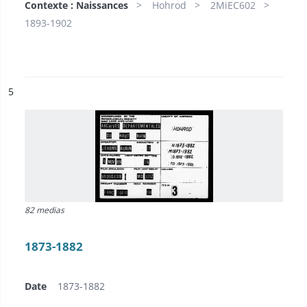
Contexte : Naissances
Hohrod
2MiEC602
1893-1902
ésultat n°
5
82 medias
1873-1882
Date
1873-1882