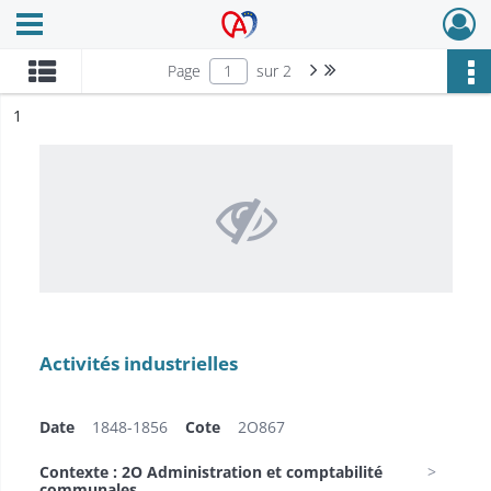
Ouvrir le menu déroulant
Archives Alsace - Colmar
Page suivante : 1/2
Dernière page
Page
sur 2
ésultat n°
1
Activités industrielles
Date
1848-1856
Cote
2O867
Contexte : 2O Administration et comptabilité
communales