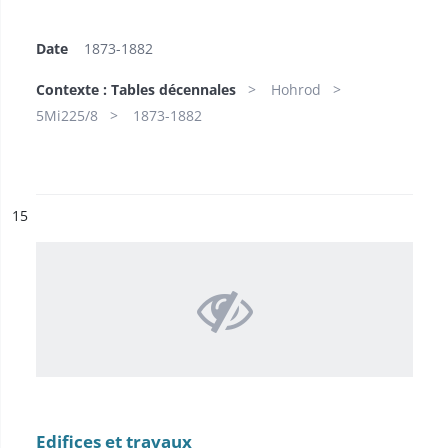
Date
1873-1882
Contexte : Tables décennales
Hohrod
5Mi225/8
1873-1882
ésultat n°
15
Edifices et travaux