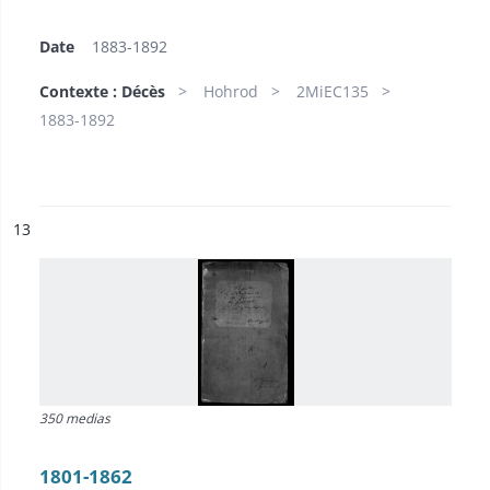
Date
1883-1892
Contexte : Décès
Hohrod
2MiEC135
1883-1892
ésultat n°
13
350 medias
1801-1862