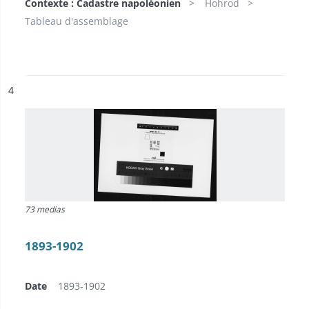
Contexte : Cadastre napoléonien
Hohrod
Tableau d'assemblage
ésultat n°
4
73 medias
1893-1902
Date
1893-1902