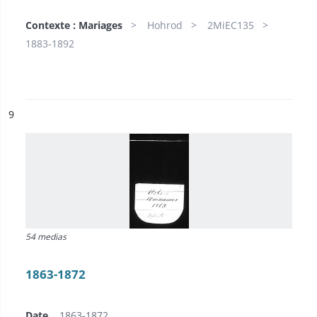
Contexte : Mariages
Hohrod
2MiEC135
1883-1892
ésultat n°
9
54 medias
1863-1872
Date
1863-1872