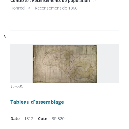
Contexte : Recensements de population
Hohrod
Recensement de 1866
ésultat n°
3
1 media
Tableau d'assemblage
Date
1812
Cote
3P 520