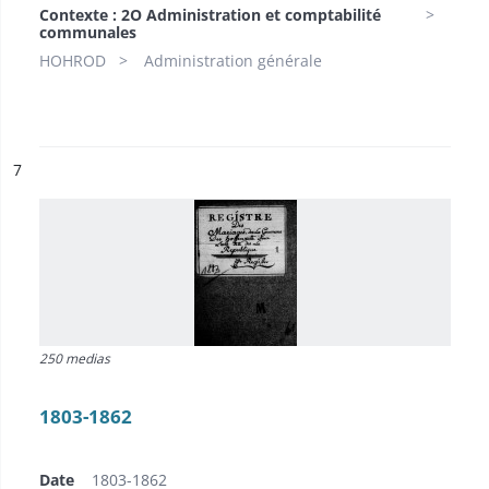
Contexte : 2O Administration et comptabilité
communales
HOHROD
Administration générale
ésultat n°
7
250 medias
1803-1862
Date
1803-1862