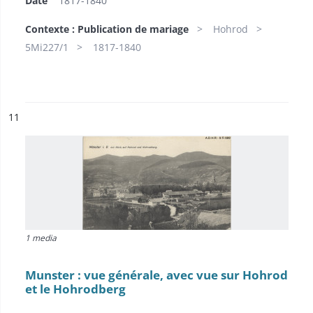
Date
1817-1840
Contexte : Publication de mariage
Hohrod
5Mi227/1
1817-1840
ésultat n°
11
1 media
Munster : vue générale, avec vue sur Hohrod
et le Hohrodberg