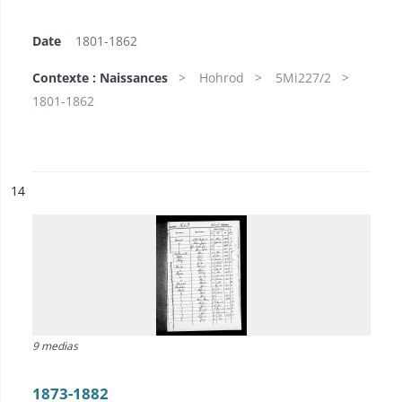
Date
1801-1862
Contexte : Naissances
Hohrod
5Mi227/2
1801-1862
ésultat n°
14
9 medias
1873-1882