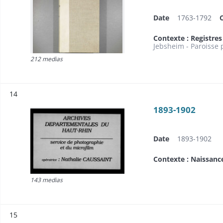
Date
1763-1792
Contexte : Registre
Jebsheim - Paroisse 
212 medias
Résultat n°
14
1893-1902
Date
1893-1902
Contexte : Naissanc
143 medias
Résultat n°
15