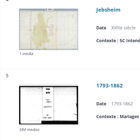
Jebsheim
Date
XVIIIe siècle
Contexte : 5C Inten
1 media
Résultat n°
5
1793-1862
Date
1793-1862
Contexte : Mariages
584 medias