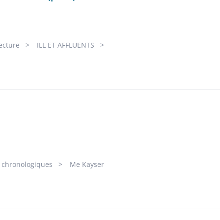
ecture
ILL ET AFFLUENTS
s chronologiques
Me Kayser