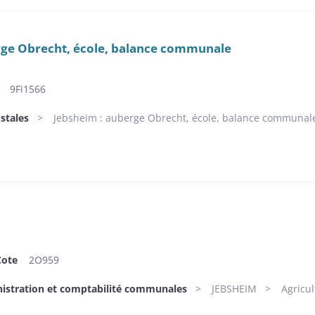
rge Obrecht, école, balance communale
9Fi1566
stales
Jebsheim : auberge Obrecht, école, balance communal
Cote
2O959
nistration et comptabilité communales
JEBSHEIM
Agricul