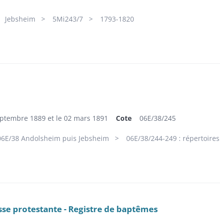
Jebsheim
5Mi243/7
1793-1820
eptembre 1889 et le 02 mars 1891
Cote
06E/38/245
06E/38 Andolsheim puis Jebsheim
06E/38/244-249 : répertoire
sse protestante - Registre de baptêmes