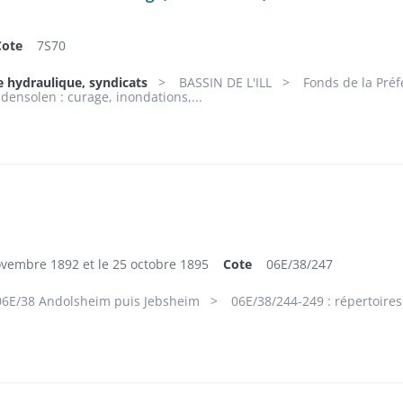
Cote
7S70
e hydraulique, syndicats
BASSIN DE L'ILL
Fonds de la Préf
idensolen : curage, inondations,...
ovembre 1892 et le 25 octobre 1895
Cote
06E/38/247
06E/38 Andolsheim puis Jebsheim
06E/38/244-249 : répertoire