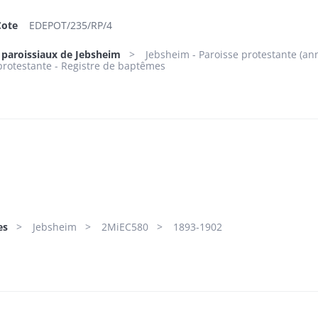
Cote
EDEPOT/235/RP/4
s paroissiaux de Jebsheim
Jebsheim - Paroisse protestante (ann
protestante - Registre de baptêmes
es
Jebsheim
2MiEC580
1893-1902