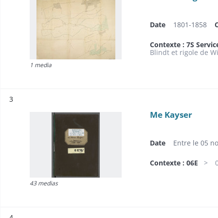
Date
1801-1858
Contexte : 7S Servic
Blindt et rigole de W
1 media
Résultat n°
3
Me Kayser
Date
Entre le 05 n
Contexte : 06E
43 medias
Résultat n°
4