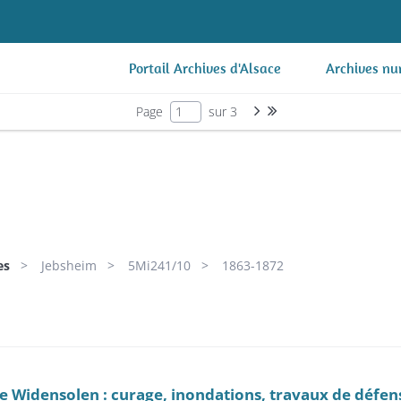
Portail Archives d'Alsace
Archives nu
Page suivante : 1/3
Dernière page
Page
sur 3
es
Jebsheim
5Mi241/10
1863-1872
 de Widensolen : curage, inondations, travaux de défens