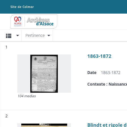
Archives Alsace - Colmar
Affichage
Pertinence
Résultat n°
1
1863-1872
Date
1863-1872
Contexte : Naissanc
104 medias
Résultat n°
2
Blindt et rigole