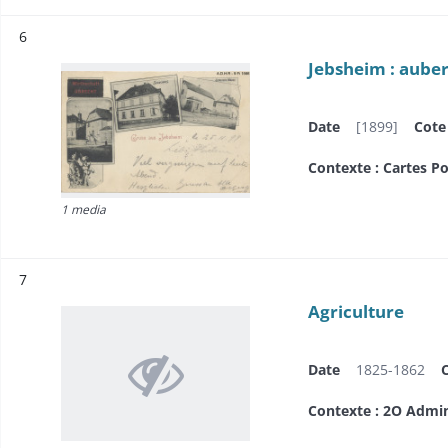
Résultat n°
6
Jebsheim : aube
Date
[1899]
Cote
Contexte : Cartes Po
1 media
Résultat n°
7
Agriculture
Date
1825-1862
Contexte : 2O Admi