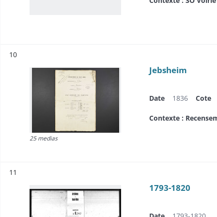
Contexte : 3O Voirie
Résultat n°
10
Jebsheim
Date
1836
Cote
Contexte : Recensem
25 medias
Résultat n°
11
1793-1820
Date
1793-1820