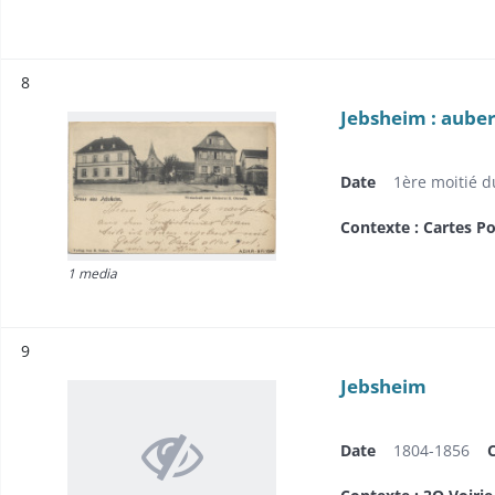
Résultat n°
8
Jebsheim : auber
Date
1ère moitié d
Contexte : Cartes Po
1 media
Résultat n°
9
Jebsheim
Date
1804-1856