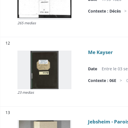
Contexte : Décès
265 medias
Résultat n°
12
Me Kayser
Date
Entre le 03 s
Contexte : 06E
23 medias
Résultat n°
13
Jebsheim - Paroi