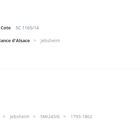
Cote
5C 1165/14
dance d'Alsace
Jebsheim
Jebsheim
5Mi243/6
1793-1862