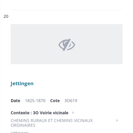
ésultat n°
20
Jettingen
Date
1825-1870
Cote
3O619
Contexte : 3O Voirie vicinale
CHEMINS RURAUX ET CHEMINS VICINAUX
ORDINAIRES
Jettingen