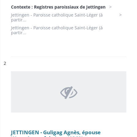
Contexte : Registres paroissiaux de Jettingen
Jettingen - Paroisse catholique Saint-Léger (à
partir...
Jettingen - Paroisse catholique Saint-Léger (à
partir...
ésultat n°
2
JETTINGEN - Guligag Agnès, épouse