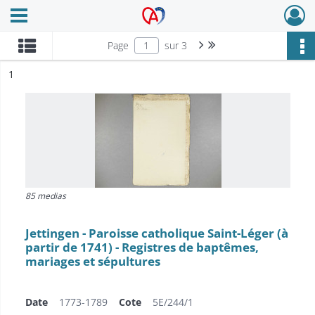
Ouvrir le menu déroulant
Archives Alsace - Colmar
Page suivante : 1/3
Dernière page
Page
sur 3
ésultat n°
1
85 medias
Jettingen - Paroisse catholique Saint-Léger (à
partir de 1741) - Registres de baptêmes,
mariages et sépultures
Date
1773-1789
Cote
5E/244/1