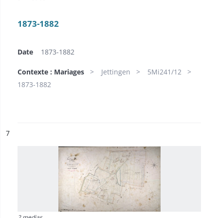
1873-1882
Date
1873-1882
Contexte : Mariages
Jettingen
5Mi241/12
1873-1882
ésultat n°
7
2 medias