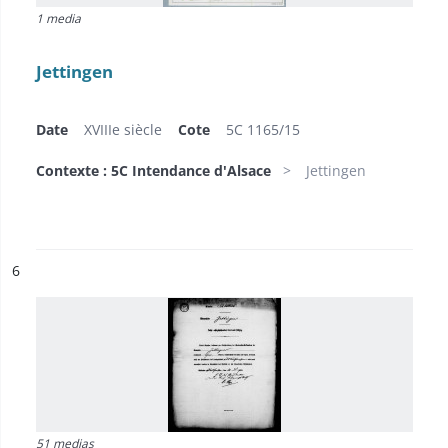
1 media
Jettingen
Date
XVIIIe siècle
Cote
5C 1165/15
Contexte : 5C Intendance d'Alsace
Jettingen
ésultat n°
6
51 medias