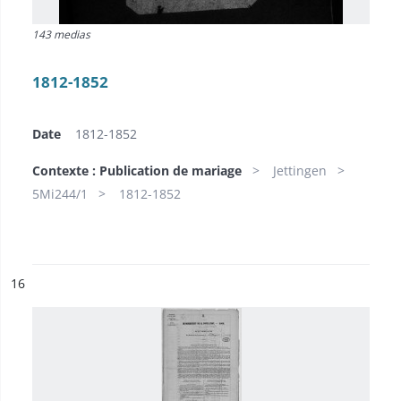
143 medias
1812-1852
Date
1812-1852
Contexte : Publication de mariage
Jettingen
5Mi244/1
1812-1852
ésultat n°
16