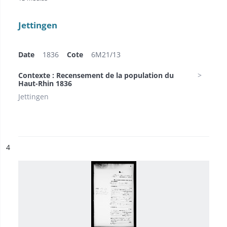
Jettingen
Date
1836
Cote
6M21/13
Contexte : Recensement de la population du
Haut-Rhin 1836
Jettingen
ésultat n°
4