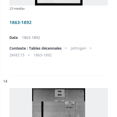
23 medias
1863-1892
Date
1863-1892
Contexte : Tables décennales
Jettingen
2MiEC15
1863-1892
ésultat n°
14