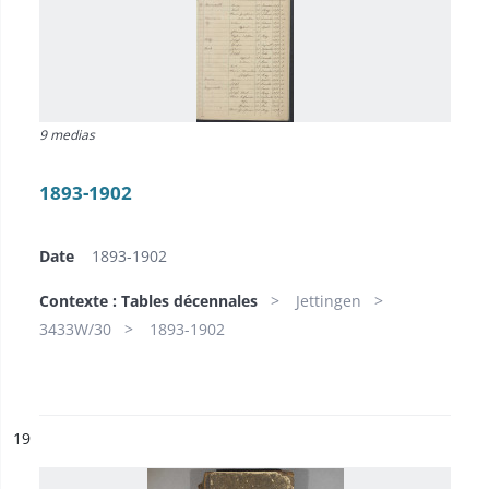
9 medias
1893-1902
Date
1893-1902
Contexte : Tables décennales
Jettingen
3433W/30
1893-1902
ésultat n°
19