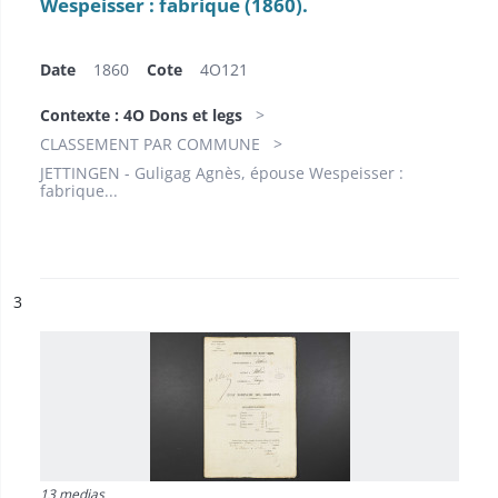
Wespeisser : fabrique (1860).
Date
1860
Cote
4O121
Contexte : 4O Dons et legs
CLASSEMENT PAR COMMUNE
JETTINGEN - Guligag Agnès, épouse Wespeisser :
fabrique...
ésultat n°
3
13 medias