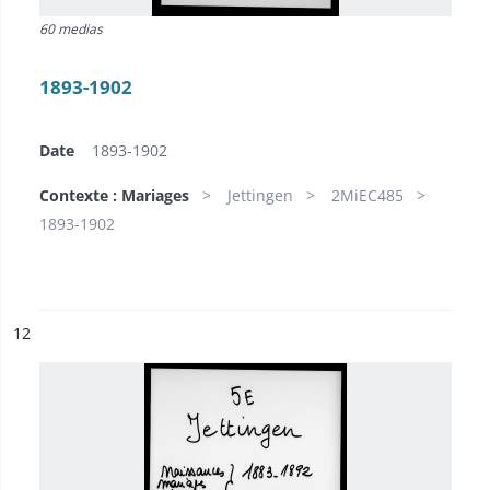
60 medias
1893-1902
Date
1893-1902
Contexte : Mariages
Jettingen
2MiEC485
1893-1902
ésultat n°
12