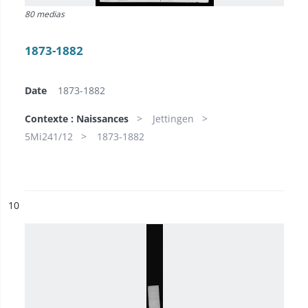
80 medias
1873-1882
Date
1873-1882
Contexte : Naissances
Jettingen
5Mi241/12
1873-1882
ésultat n°
10