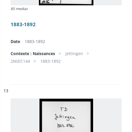
85 medias
1883-1892
Date
1883-1892
Contexte : Naissances
Jettingen
2MiEC144
1883-1892
ésultat n°
13