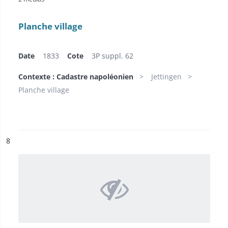
Planche village
Date
1833
Cote
3P suppl. 62
Contexte : Cadastre napoléonien
Jettingen
Planche village
ésultat n°
8