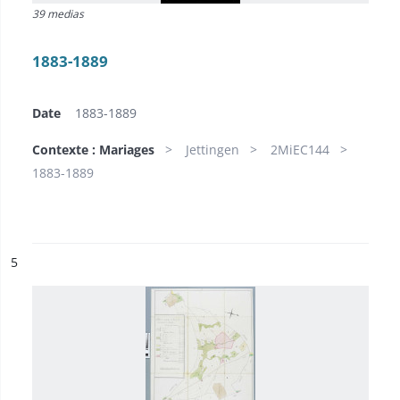
39 medias
1883-1889
Date
1883-1889
Contexte : Mariages
Jettingen
2MiEC144
1883-1889
ésultat n°
5