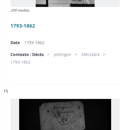
299 medias
1793-1862
Date
1793-1862
Contexte : Décès
Jettingen
5Mi244/4
1793-1862
ésultat n°
15