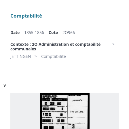
Comptabilité
Date
1855-1856
Cote
2O966
Contexte : 2O Administration et comptabilité
communales
JETTINGEN
Comptabilité
ésultat n°
9