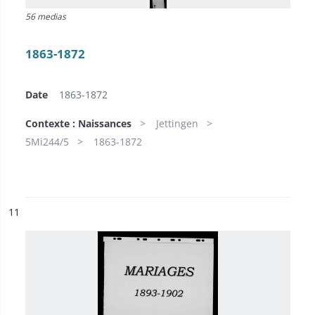
56 medias
1863-1872
Date
1863-1872
Contexte : Naissances
Jettingen
5Mi244/5
1863-1872
ésultat n°
11