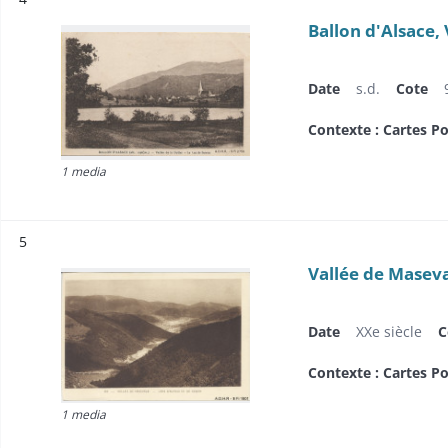
Ballon d'Alsace, 
Date
s.d.
Cote
Contexte : Cartes Po
1 media
Résultat n°
5
Vallée de Maseva
Date
XXe siècle
C
Contexte : Cartes Po
1 media