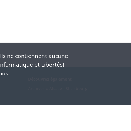
Ils ne contiennent aucune
nformatique et Libertés).
ous.
Découvrez également
Archives d'Alsace - Strasbourg