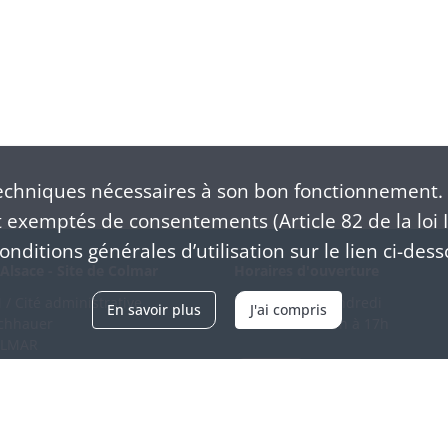
chniques nécessaires à son bon fonctionnement. 
exemptés de consentements (Article 82 de la loi I
nditions générales d’utilisation sur le lien ci-dess
Alsace - Site de Colmar
Horaires d'ouverture
/ Cité administrative
Du mardi au vendredi
En savoir plus
J'ai compris
schhauer
en continu de 9h à 17h
OLMAR
89 21 97 00
Venir
ntacter