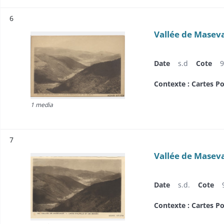
Résultat n°
6
Vallée de Maseva
Date
s.d
Cote
9
Contexte : Cartes Po
1 media
Résultat n°
7
Vallée de Maseva
Date
s.d.
Cote
Contexte : Cartes Po