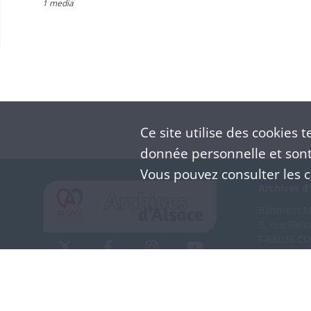
1 media
Ce site utilise des
cookies
te
donnée personnelle et sont 
Vous pouvez consulter les co
Archives d'
Bâtiment M 
3, rue Flei
F-68026 C
(+33) 3 
Nous co