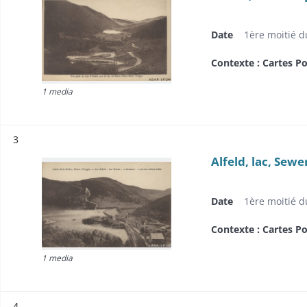
Date
1ère moitié d
Contexte : Cartes Po
1 media
Résultat n°
3
Alfeld, lac, Sewe
Date
1ère moitié d
Contexte : Cartes Po
1 media
Résultat n°
4