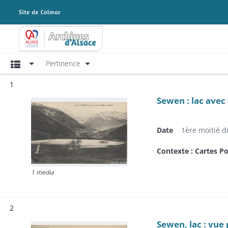
Archives Alsace - Colmar
Affichage
Pertinence
Résultat n°
1
Sewen : lac avec 
Date
1ère moitié d
Contexte : Cartes Po
1 media
Résultat n°
2
Sewen, lac : vue 