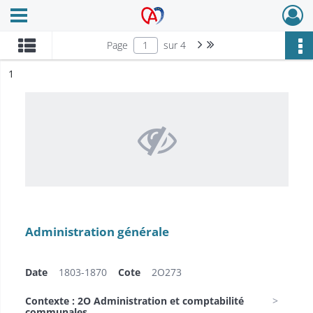
Ouvrir le menu déroulant
Archives Alsace - Colmar
Page suivante : 1/4
Dernière page
Page
sur 4
ésultat n°
1
Administration générale
Date
1803-1870
Cote
2O273
Contexte : 2O Administration et comptabilité
communales