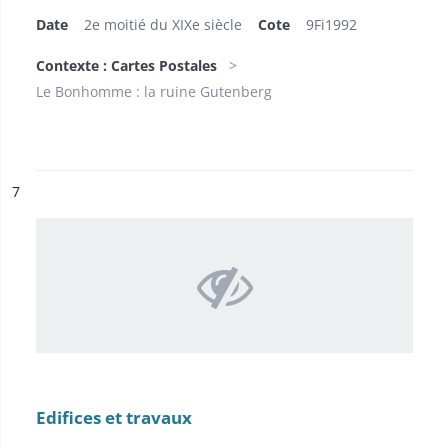
Date
2e moitié du XIXe siècle
Cote
9Fi1992
Contexte : Cartes Postales
Le Bonhomme : la ruine Gutenberg
ésultat n°
7
Edifices et travaux