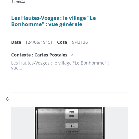
1 media
Les Hautes-Vosges : le village "Le
Bonhomme" : vue générale
Date
[24/06/1915]
Cote
9Fi3136
Contexte : Cartes Postales
Les Hautes-Vosges : le village "Le Bonhomme" :
vue...
ésultat n°
16