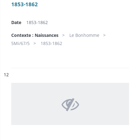
1853-1862
Date
1853-1862
Contexte : Naissances
Le Bonhomme
5Mi/67/5
1853-1862
ésultat n°
12