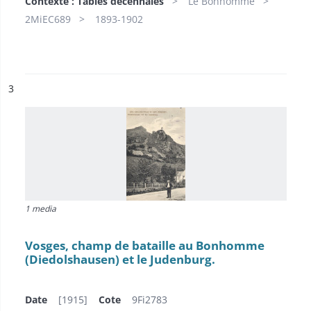
Contexte : Tables décennales
Le Bonhomme
2MiEC689
1893-1902
ésultat n°
3
1 media
Vosges, champ de bataille au Bonhomme
(Diedolshausen) et le Judenburg.
Date
[1915]
Cote
9Fi2783