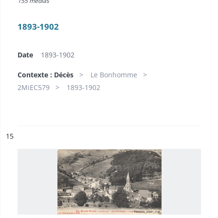
155 medias
1893-1902
Date
1893-1902
Contexte : Décès
Le Bonhomme
2MiEC579
1893-1902
ésultat n°
15