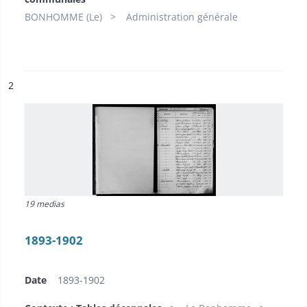
BONHOMME (Le)
Administration générale
ésultat n°
2
19 medias
1893-1902
Date
1893-1902