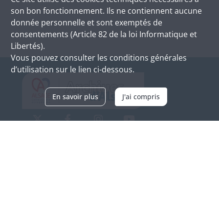
son bon fonctionnement. Ils ne contiennent aucune
donnée personnelle et sont exemptés de
consentements (Article 82 de la loi Informatique et
Libertés).
Vous pouvez consulter les conditions générales
d’utilisation sur le lien ci-dessous.
En savoir plus
J'ai compris
Archives d'Alsace - Site de Colmar
Bâtiment M / Cité administrative
3, rue Fleischhauer
F-68026 COLMAR
(+33) 3 89 21 97 00