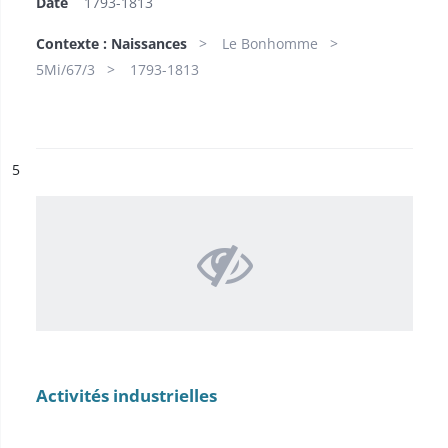
Date
1793-1813
Contexte : Naissances
Le Bonhomme
5Mi/67/3
1793-1813
ésultat n°
5
Activités industrielles