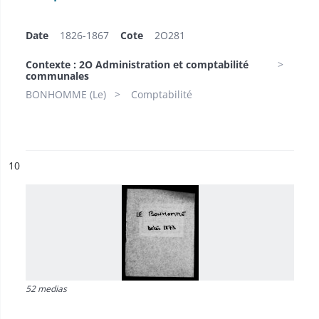
Date
1826-1867
Cote
2O281
Contexte : 2O Administration et comptabilité
communales
BONHOMME (Le)
Comptabilité
ésultat n°
10
52 medias