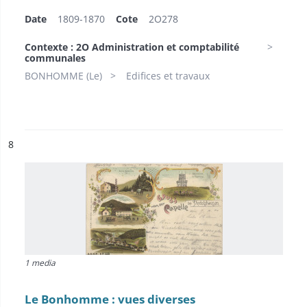
Date
1809-1870
Cote
2O278
Contexte : 2O Administration et comptabilité
communales
BONHOMME (Le)
Edifices et travaux
ésultat n°
8
1 media
Le Bonhomme : vues diverses