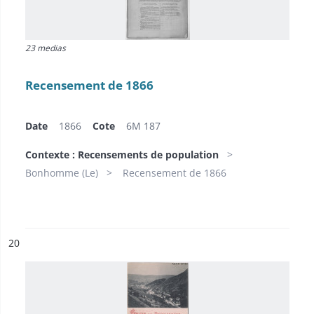
23 medias
Recensement de 1866
Date
1866
Cote
6M 187
Contexte : Recensements de population
Bonhomme (Le)
Recensement de 1866
ésultat n°
20