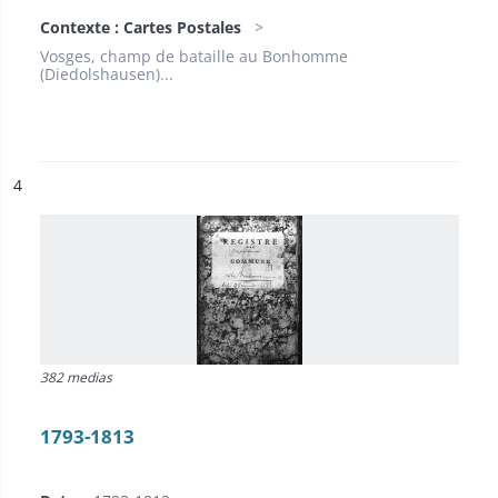
Contexte : Cartes Postales
Vosges, champ de bataille au Bonhomme
(Diedolshausen)...
ésultat n°
4
382 medias
1793-1813