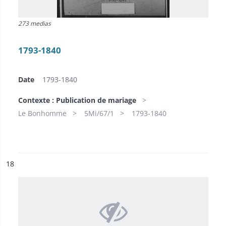
273 medias
1793-1840
Date
1793-1840
Contexte : Publication de mariage
Le Bonhomme
5Mi/67/1
1793-1840
ésultat n°
18