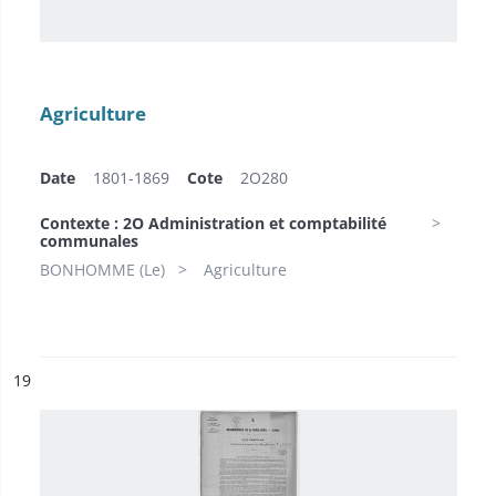
Agriculture
Date
1801-1869
Cote
2O280
Contexte : 2O Administration et comptabilité
communales
BONHOMME (Le)
Agriculture
ésultat n°
19