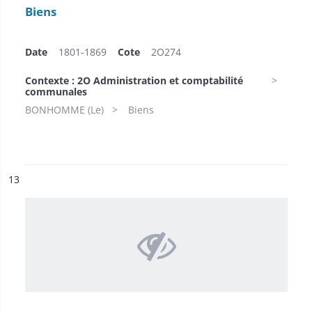
Biens
Date
1801-1869
Cote
2O274
Contexte : 2O Administration et comptabilité
communales
BONHOMME (Le)
Biens
ésultat n°
13