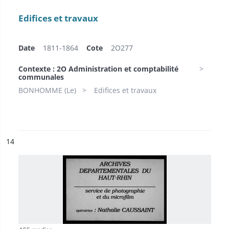
Edifices et travaux
Date
1811-1864
Cote
2O277
Contexte : 2O Administration et comptabilité
communales
BONHOMME (Le)
Edifices et travaux
ésultat n°
14