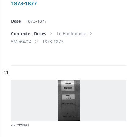
1873-1877
Date
1873-1877
Contexte : Décès
Le Bonhomme
5Mi/64/14
1873-1877
ésultat n°
11
87 medias