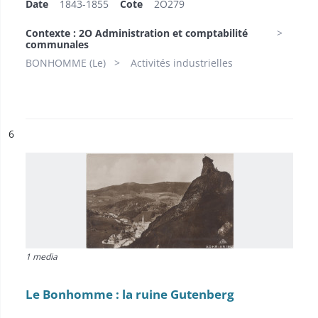
Date
1843-1855
Cote
2O279
Contexte : 2O Administration et comptabilité
communales
BONHOMME (Le)
Activités industrielles
ésultat n°
6
1 media
Le Bonhomme : la ruine Gutenberg