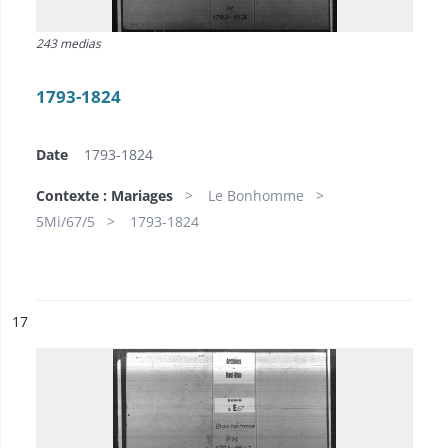
243 medias
1793-1824
Date
1793-1824
Contexte : Mariages
Le Bonhomme
5Mi/67/5
1793-1824
ésultat n°
17