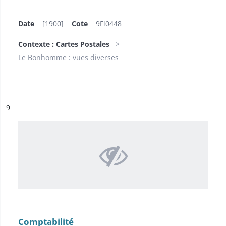
Date
[1900]
Cote
9Fi0448
Contexte : Cartes Postales
Le Bonhomme : vues diverses
ésultat n°
9
Comptabilité