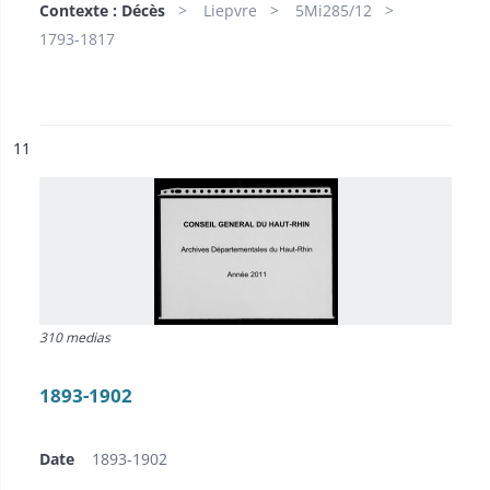
Contexte : Décès
Liepvre
5Mi285/12
1793-1817
ésultat n°
11
310 medias
1893-1902
Date
1893-1902