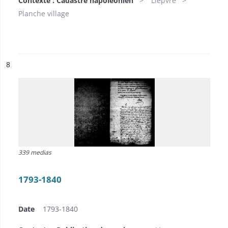
Contexte : Cadastre napoléonien
Lièpvre
Planche village
ésultat n°
8
339 medias
1793-1840
Date
1793-1840