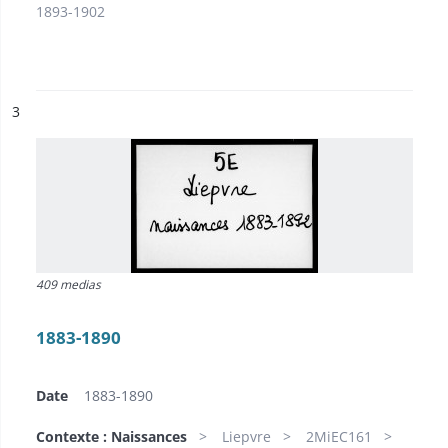
1893-1902
ésultat n°
3
409 medias
1883-1890
Date
1883-1890
Contexte : Naissances
Liepvre
2MiEC161