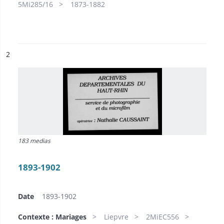
5Mi285/16
1873-1882
ésultat n°
2
183 medias
1893-1902
Date
1893-1902
Contexte : Mariages
Liepvre
2MiEC556