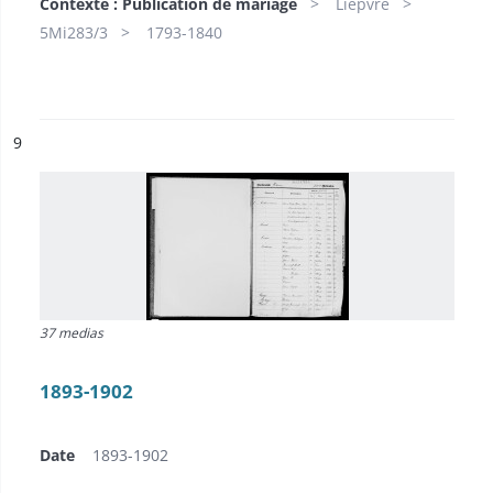
Contexte : Publication de mariage
Liepvre
5Mi283/3
1793-1840
ésultat n°
9
37 medias
1893-1902
Date
1893-1902