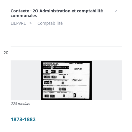
Contexte : 2O Administration et comptabilité
communales
LIEPVRE
Comptabilité
ésultat n°
20
228 medias
1873-1882