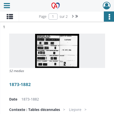
Ouvrir le menu déroulant
Archives Alsace - Colmar
Page suivante : 1/2
Dernière page
Page
sur 2
ésultat n°
1
52 medias
1873-1882
Date
1873-1882
Contexte : Tables décennales
Liepvre