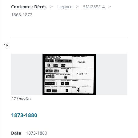
Contexte : Décès
Liepvre
5Mi285/14
1863-1872
ésultat n°
15
279 medias
1873-1880
Date
1873-1880