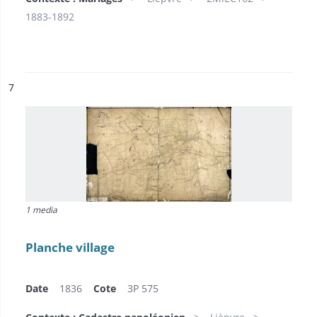
1883-1892
ésultat n°
7
1 media
Planche village
Date
1836
Cote
3P 575