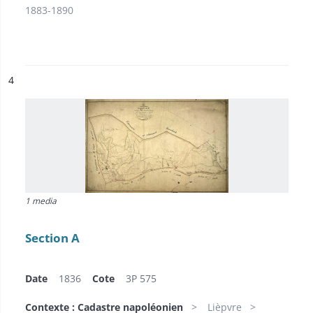
1883-1890
ésultat n°
4
1 media
Section A
Date
1836
Cote
3P 575
Contexte : Cadastre napoléonien
Lièpvre