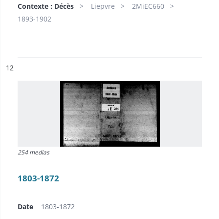
Contexte : Décès
Liepvre
2MiEC660
1893-1902
ésultat n°
12
254 medias
1803-1872
Date
1803-1872