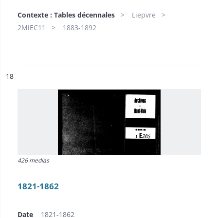
Contexte : Tables décennales
Liepvre
2MiEC11
1883-1892
ésultat n°
18
426 medias
1821-1862
Date
1821-1862