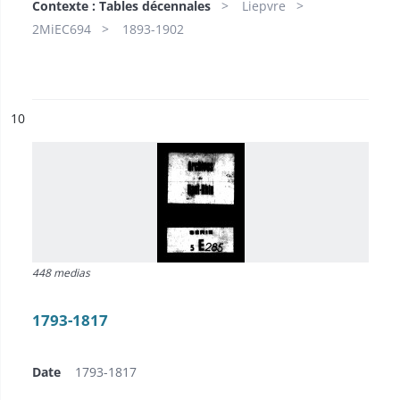
Contexte : Tables décennales
Liepvre
2MiEC694
1893-1902
ésultat n°
10
448 medias
1793-1817
Date
1793-1817