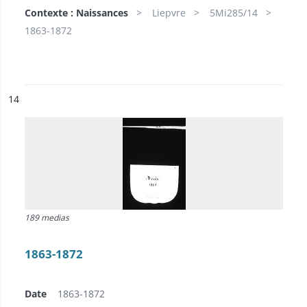
Contexte : Naissances
Liepvre
5Mi285/14
1863-1872
ésultat n°
14
189 medias
1863-1872
Date
1863-1872