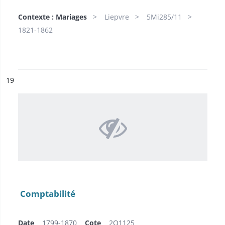
Contexte : Mariages
Liepvre
5Mi285/11
1821-1862
ésultat n°
19
Comptabilité
Date
1799-1870
Cote
2O1125