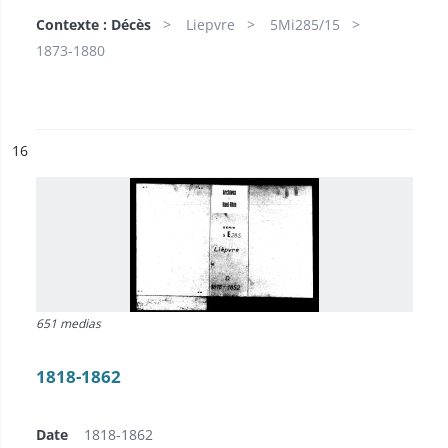
Contexte : Décès
Liepvre
5Mi285/15
1873-1880
ésultat n°
16
651 medias
1818-1862
Date
1818-1862