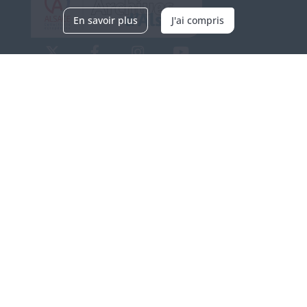
En savoir plus
J'ai compris
Archives d'Alsace - Site de Colmar
Bâtiment M / Cité administrative
3, rue Fleischhauer
F-68026 COLMAR
(+33) 3 89 21 97 00
Nous contacter
Horaires d'ouverture
Du mardi au vendredi
en continu de 9h à 17h