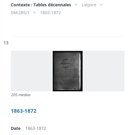
Contexte : Tables décennales
Liepvre
5Mi285/1
1803-1872
ésultat n°
13
205 medias
1863-1872
Date
1863-1872