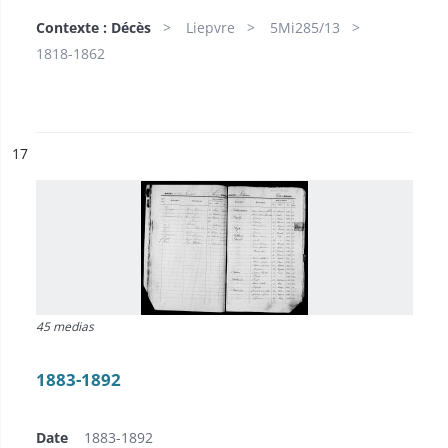
Contexte : Décès
Liepvre
5Mi285/13
1818-1862
ésultat n°
17
45 medias
1883-1892
Date
1883-1892