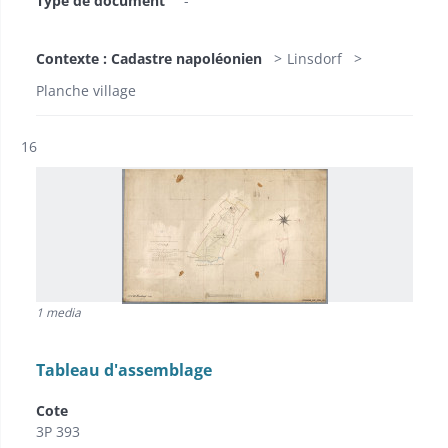
Type de document
-
Contexte : Cadastre napoléonien
Linsdorf
Planche village
Résultat n°
16
1 media
Tableau d'assemblage
Cote
3P 393