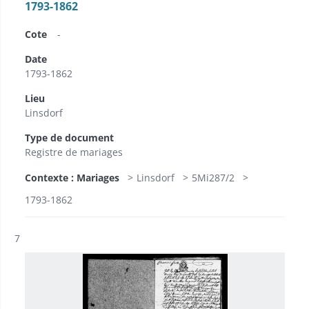
1793-1862
Cote
-
Date
1793-1862
Lieu
Linsdorf
Type de document
Registre de mariages
Contexte : Mariages
Linsdorf
5Mi287/2
1793-1862
Résultat n°
7