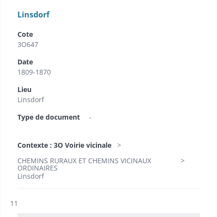
Linsdorf
Cote
3O647
Date
1809-1870
Lieu
Linsdorf
Type de document
-
Contexte : 3O Voirie vicinale
CHEMINS RURAUX ET CHEMINS VICINAUX
ORDINAIRES
Linsdorf
Résultat n°
11