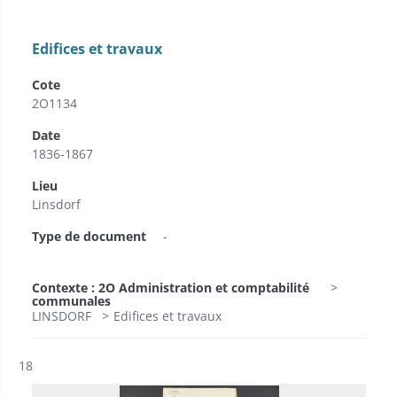
Edifices et travaux
Cote
2O1134
Date
1836-1867
Lieu
Linsdorf
Type de document
-
Contexte : 2O Administration et comptabilité
communales
LINSDORF
Edifices et travaux
Résultat n°
18