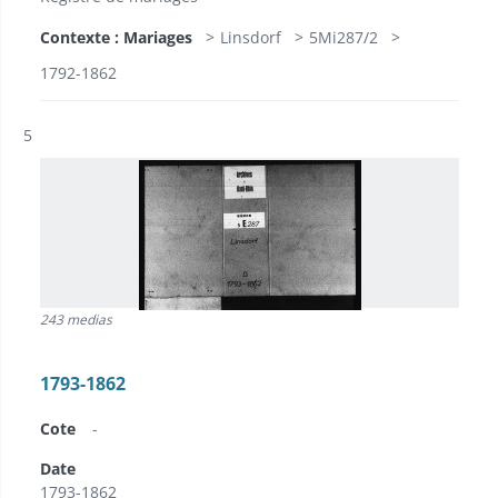
Contexte : Mariages
Linsdorf
5Mi287/2
1792-1862
Résultat n°
5
243 medias
1793-1862
Cote
-
Date
1793-1862