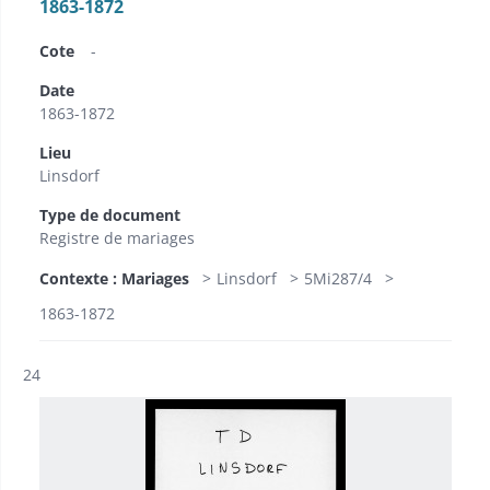
1863-1872
Cote
-
Date
1863-1872
Lieu
Linsdorf
Type de document
Registre de mariages
Contexte : Mariages
Linsdorf
5Mi287/4
1863-1872
Résultat n°
24