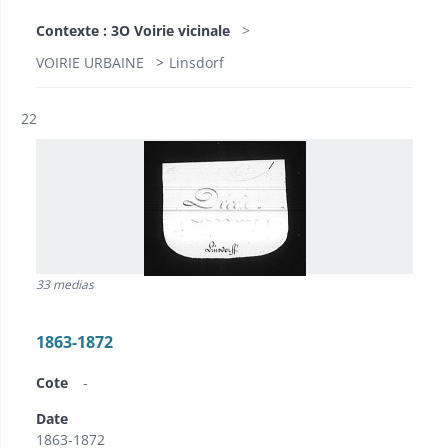
Contexte : 3O Voirie vicinale
VOIRIE URBAINE
Linsdorf
Résultat n°
22
33 medias
1863-1872
Cote
-
Date
1863-1872