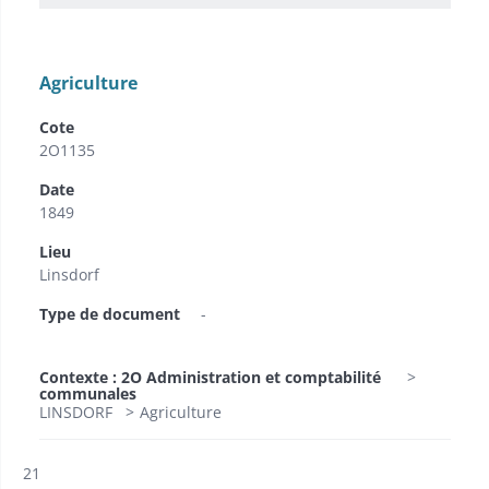
Agriculture
Cote
2O1135
Date
1849
Lieu
Linsdorf
Type de document
-
Contexte : 2O Administration et comptabilité
communales
LINSDORF
Agriculture
Résultat n°
21