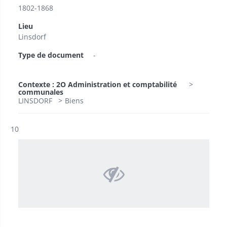
1802-1868
Lieu
Linsdorf
Type de document
-
Contexte : 2O Administration et comptabilité
communales
LINSDORF
Biens
Résultat n°
10