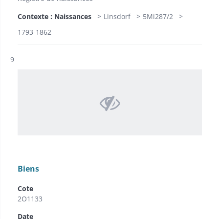
Contexte : Naissances
Linsdorf
5Mi287/2
1793-1862
Résultat n°
9
Biens
Cote
2O1133
Date