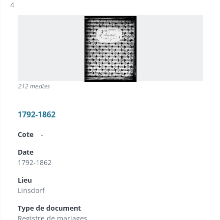
Résultat n°
4
212 medias
1792-1862
Cote
-
Date
1792-1862
Lieu
Linsdorf
Type de document
Registre de mariages