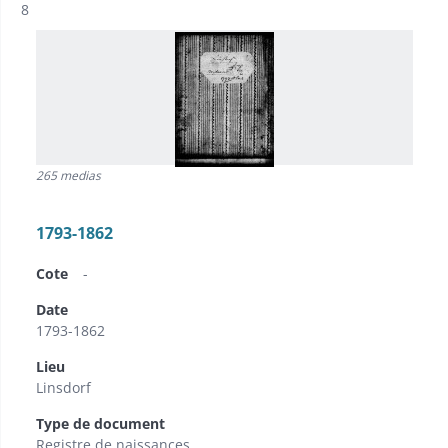
Résultat n°
8
265 medias
1793-1862
Cote
-
Date
1793-1862
Lieu
Linsdorf
Type de document
Registre de naissances