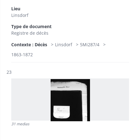
Lieu
Linsdorf
Type de document
Registre de décès
Contexte : Décès
Linsdorf
5Mi287/4
1863-1872
Résultat n°
23
31 medias