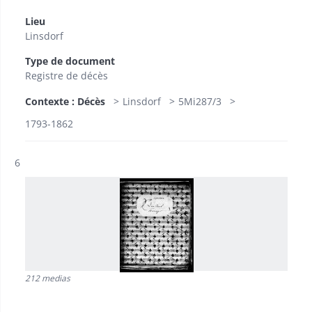
Lieu
Linsdorf
Type de document
Registre de décès
Contexte : Décès
Linsdorf
5Mi287/3
1793-1862
Résultat n°
6
212 medias