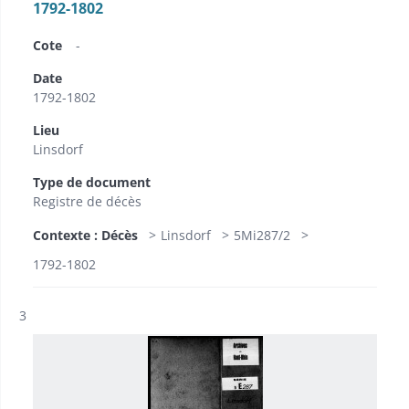
1792-1802
Cote
-
Date
1792-1802
Lieu
Linsdorf
Type de document
Registre de décès
Contexte : Décès
Linsdorf
5Mi287/2
1792-1802
Résultat n°
3