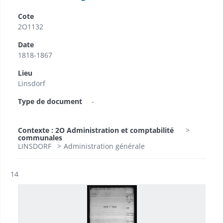
Cote
2O1132
Date
1818-1867
Lieu
Linsdorf
Type de document
-
Contexte : 2O Administration et comptabilité
communales
LINSDORF
Administration générale
Résultat n°
14