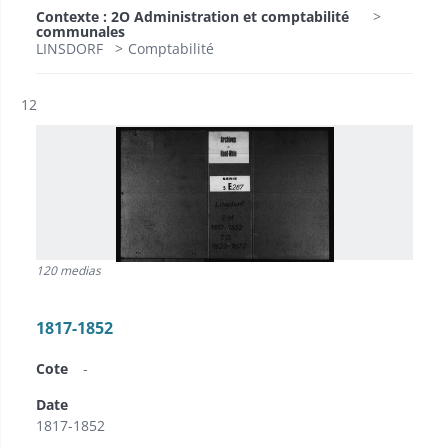
Contexte : 2O Administration et comptabilité
communales
LINSDORF
Comptabilité
Résultat n°
12
120 medias
1817-1852
Cote
-
Date
1817-1852