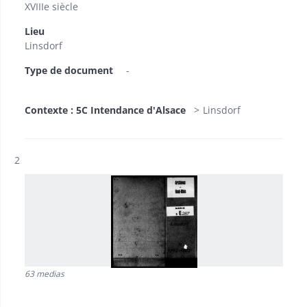
XVIIIe siècle
Lieu
Linsdorf
Type de document
-
Contexte : 5C Intendance d'Alsace
Linsdorf
Résultat n°
2
63 medias