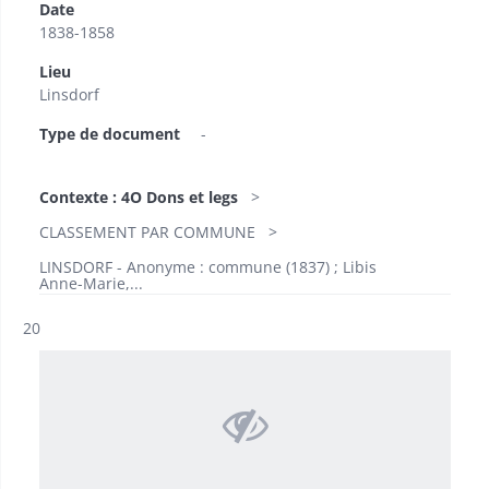
Date
1838-1858
Lieu
Linsdorf
Type de document
-
Contexte : 4O Dons et legs
CLASSEMENT PAR COMMUNE
LINSDORF - Anonyme : commune (1837) ; Libis
Anne-Marie,...
Résultat n°
20