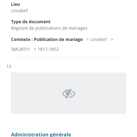
Lieu
Linsdorf
Type de document
Registre de publications de mariages
Contexte : Publication de mariage
Linsdorf
5Mi287/1
1817-1852
Résultat n°
13
Administration générale