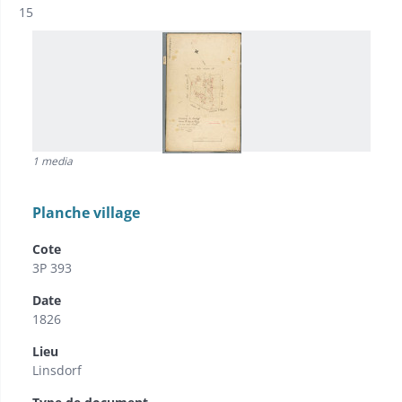
Résultat n°
15
1 media
Planche village
Cote
3P 393
Date
1826
Lieu
Linsdorf