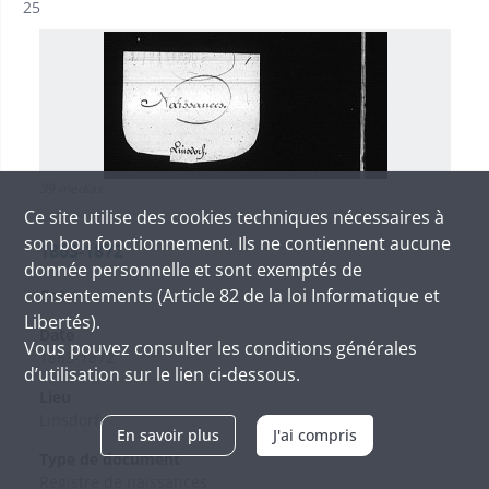
Résultat n°
25
39 medias
Ce site utilise des
cookies
techniques nécessaires à
son bon fonctionnement. Ils ne contiennent aucune
1863-1872
donnée personnelle et sont exemptés de
consentements (Article 82 de la loi Informatique et
Cote
-
Libertés).
Date
Vous pouvez consulter les conditions générales
1863-1872
d’utilisation sur le lien ci-dessous.
Lieu
Linsdorf
En savoir plus
J'ai compris
Type de document
Registre de naissances