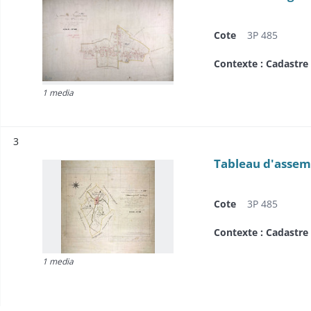
Cote
3P 485
Contexte : Cadastre
1 media
Résultat n°
3
Tableau d'assem
Cote
3P 485
Contexte : Cadastre
1 media