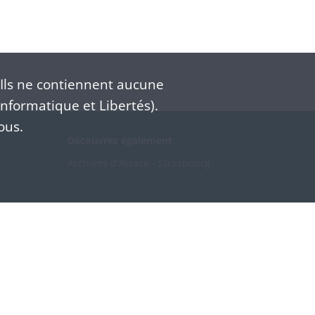
Ils ne contiennent aucune
nformatique et Libertés).
ous.
Découvrez également
Archives d'Alsace - Strasbourg