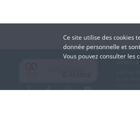
Ce site utilise des
cookies
te
donnée personnelle et sont 
Vous pouvez consulter les co
Archives d'
Bâtiment M 
3, rue Flei
F-68026 C
(+33) 3 
Nous co
Mentions légales
Politique de confidentialité
CGU