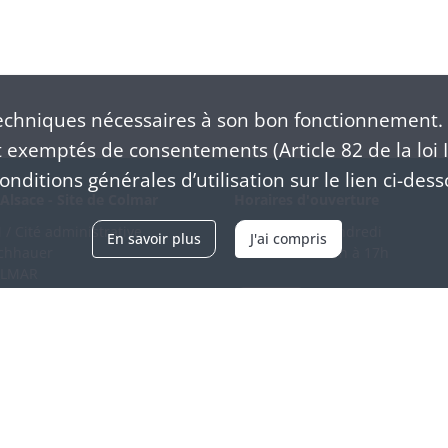
chniques nécessaires à son bon fonctionnement. 
exemptés de consentements (Article 82 de la loi I
nditions générales d’utilisation sur le lien ci-dess
Alsace - Site de Colmar
Horaires d'ouverture
/ Cité administrative
Du mardi au vendredi
En savoir plus
J'ai compris
schhauer
en continu de 9h à 17h
OLMAR
89 21 97 00
Venir
ntacter
Accessibilité
Crédits