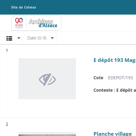
Archives Alsace - Colmar
Affichage
Date (0-9)
Résultat n°
1
E dépôt 193 Mags
Cote
EDEPOT/193
Contexte : E dépôt 
Résultat n°
2
Planche village