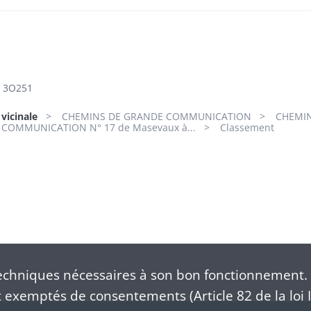
3O251
 vicinale
CHEMINS DE GRANDE COMMUNICATION
CHEMIN
COMMUNICATION N° 17 de Masevaux à...
Classement
chniques nécessaires à son bon fonctionnement. 
exemptés de consentements (Article 82 de la loi I