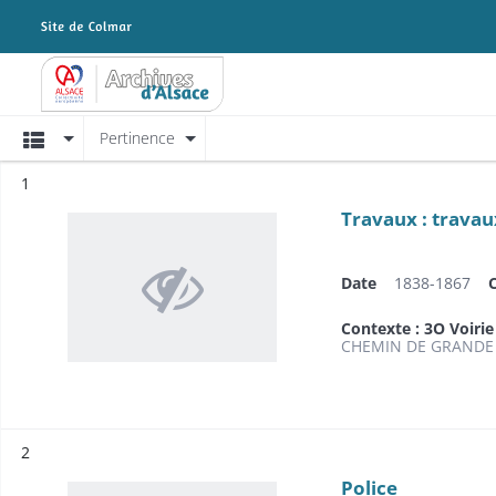
Archives Alsace - Colmar
Affichage
Pertinence
Résultat n°
1
Travaux : travau
Date
1838-1867
Contexte : 3O Voirie
CHEMIN DE GRANDE 
Résultat n°
2
Police