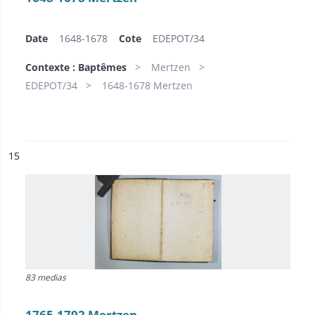
Date
1648-1678
Cote
EDEPOT/34
Contexte : Baptêmes
Mertzen
EDEPOT/34
1648-1678 Mertzen
ésultat n°
15
83 medias
1765-1792 Mertzen