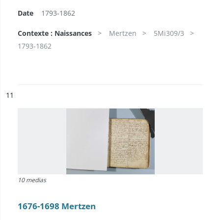
Date
1793-1862
Contexte : Naissances
Mertzen
5Mi309/3
1793-1862
ésultat n°
11
10 medias
1676-1698 Mertzen