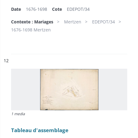
Date
1676-1698
Cote
EDEPOT/34
Contexte : Mariages
Mertzen
EDEPOT/34
1676-1698 Mertzen
ésultat n°
12
1 media
Tableau d'assemblage