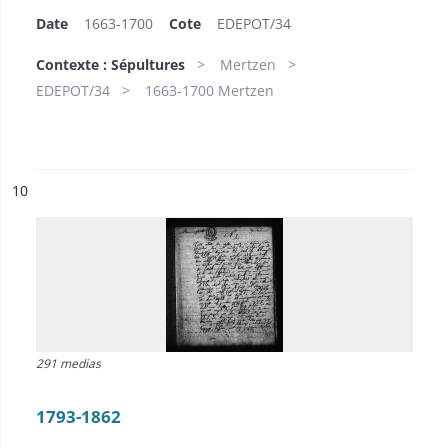
Date
1663-1700
Cote
EDEPOT/34
Contexte : Sépultures
Mertzen
EDEPOT/34
1663-1700 Mertzen
ésultat n°
10
291 medias
1793-1862