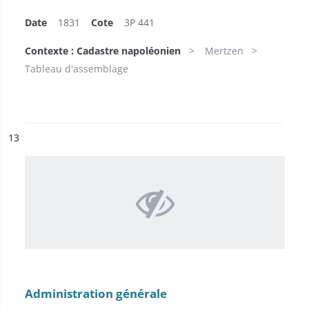
Date
1831
Cote
3P 441
Contexte : Cadastre napoléonien
Mertzen
Tableau d'assemblage
ésultat n°
13
Administration générale