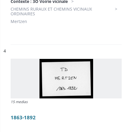
Contexte : 3O Voirie vicinale
CHEMINS RURAUX ET CHEMINS VICINAUX
ORDINAIRES
Mertzen
ésultat n°
4
15 medias
1863-1892