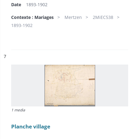
Date
1893-1902
Contexte : Mariages
Mertzen
2MiEC538
1893-1902
ésultat n°
7
1 media
Planche village