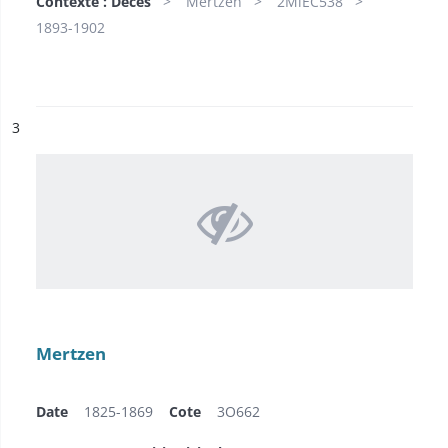
Contexte : Décès
Mertzen
2MiEC538
1893-1902
ésultat n°
3
Mertzen
Date
1825-1869
Cote
3O662