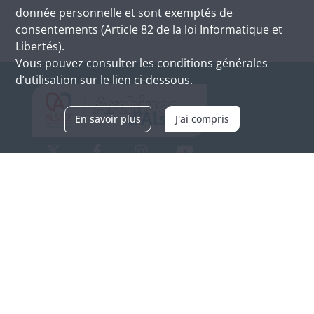
donnée personnelle et sont exemptés de
consentements (Article 82 de la loi Informatique et
Libertés).
Vous pouvez consulter les conditions générales
d’utilisation sur le lien ci-dessous.
En savoir plus
J'ai compris
Archives d'Alsace - Site de Colmar
Bâtiment M / Cité administrative
3, rue Fleischhauer
F-68026 COLMAR
(+33) 3 89 21 97 00
Nous contacter