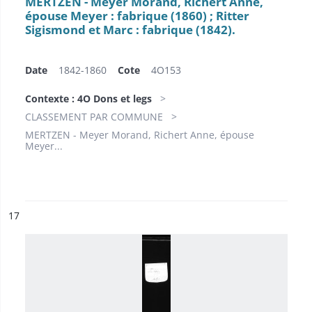
MERTZEN - Meyer Morand, Richert Anne,
épouse Meyer : fabrique (1860) ; Ritter
Sigismond et Marc : fabrique (1842).
Date
1842-1860
Cote
4O153
Contexte : 4O Dons et legs
CLASSEMENT PAR COMMUNE
MERTZEN - Meyer Morand, Richert Anne, épouse
Meyer...
ésultat n°
17