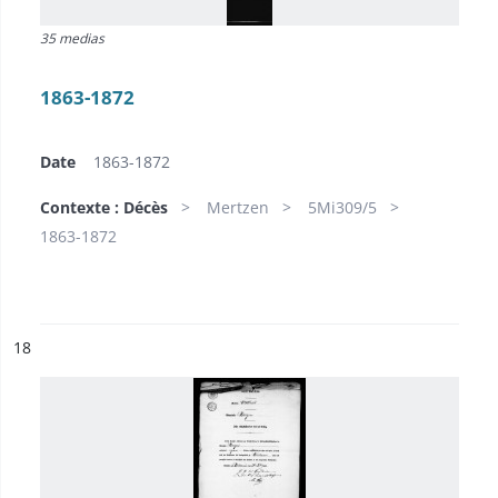
35 medias
1863-1872
Date
1863-1872
Contexte : Décès
Mertzen
5Mi309/5
1863-1872
ésultat n°
18