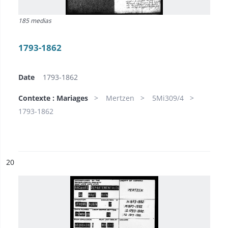
185 medias
1793-1862
Date
1793-1862
Contexte : Mariages
Mertzen
5Mi309/4
1793-1862
ésultat n°
20