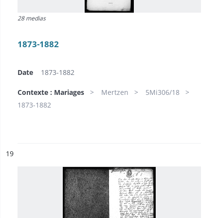
28 medias
1873-1882
Date
1873-1882
Contexte : Mariages
Mertzen
5Mi306/18
1873-1882
ésultat n°
19