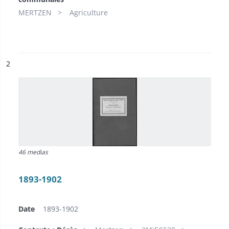
MERTZEN
Agriculture
ésultat n°
2
46 medias
1893-1902
Date
1893-1902