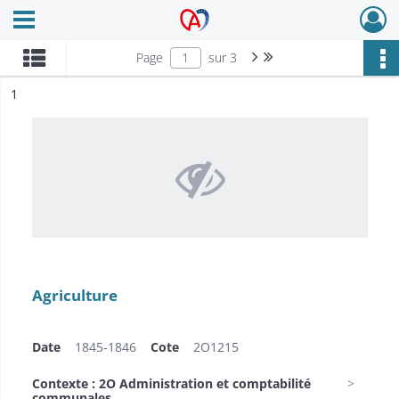
Ouvrir le menu déroulant
Archives Alsace - Colmar
Page suivante : 1/3
Dernière page
Page
sur 3
ésultat n°
1
Agriculture
Date
1845-1846
Cote
2O1215
Contexte : 2O Administration et comptabilité
communales