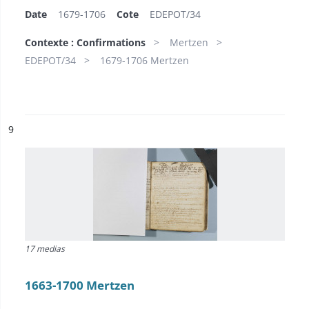
Date
1679-1706
Cote
EDEPOT/34
Contexte : Confirmations
Mertzen
EDEPOT/34
1679-1706 Mertzen
ésultat n°
9
17 medias
1663-1700 Mertzen