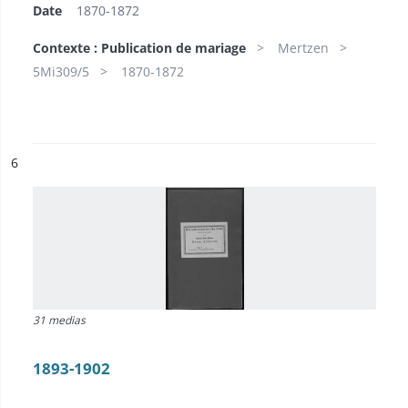
Date
1870-1872
Contexte : Publication de mariage
Mertzen
5Mi309/5
1870-1872
ésultat n°
6
31 medias
1893-1902