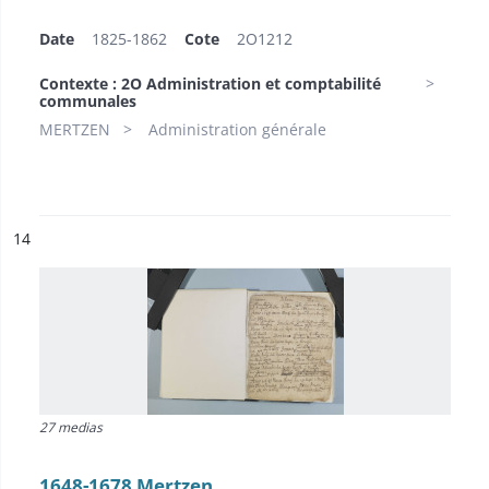
Date
1825-1862
Cote
2O1212
Contexte : 2O Administration et comptabilité
communales
MERTZEN
Administration générale
ésultat n°
14
27 medias
1648-1678 Mertzen