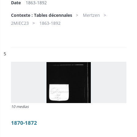
Date
1863-1892
Contexte : Tables décennales
Mertzen
2MiEC23
1863-1892
ésultat n°
5
10 medias
1870-1872