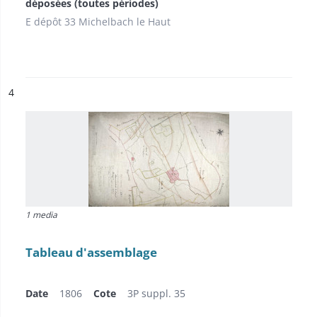
déposées (toutes périodes)
E dépôt 33 Michelbach le Haut
ésultat n°
4
1 media
Tableau d'assemblage
Date
1806
Cote
3P suppl. 35