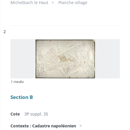
Michelbach le Haut
Planche village
ésultat n°
2
1 media
Section B
Cote
3P suppl. 35
Contexte : Cadastre napoléonien