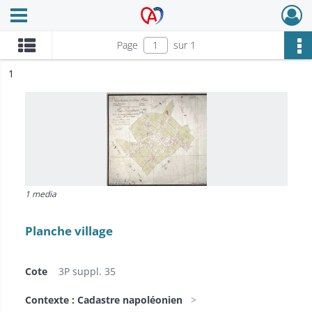
Ouvrir le menu déroulant
Archives Alsace - Colmar
Page
sur 1
ésultat n°
1
1 media
Planche village
Cote
3P suppl. 35
Contexte : Cadastre napoléonien