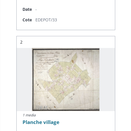
Date
-
Cote
EDEPOT/33
Résultat n°
2
1 media
Planche village