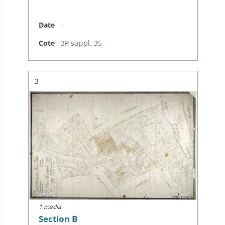
Date
-
Cote
3P suppl. 35
Résultat n°
3
1 media
Section B