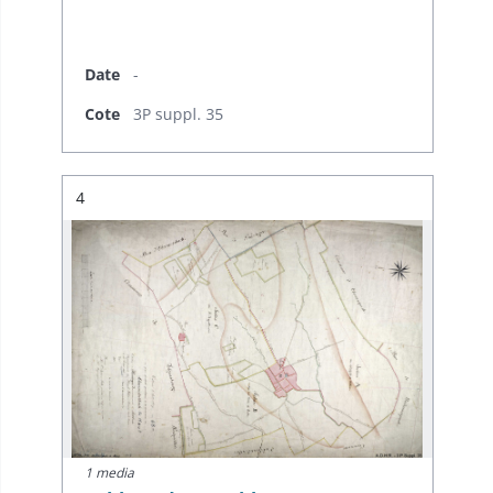
Date
-
Cote
3P suppl. 35
Résultat n°
4
1 media