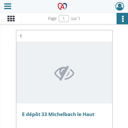
Ouvrir le menu déroulant
Archives Alsace - Colmar
Page
sur 1
Résultat n°
1
E dépôt 33 Michelbach le Haut