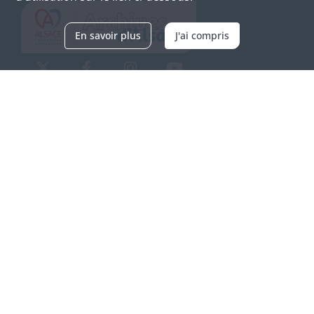
En savoir plus
J'ai compris
Archives d'Alsace - Site de Colmar
Bâtiment M / Cité administrative
3, rue Fleischhauer
F-68026 COLMAR
(+33) 3 89 21 97 00
Nous contacter
Horaires d'ouverture
Du mardi au vendredi
en continu de 9h à 17h