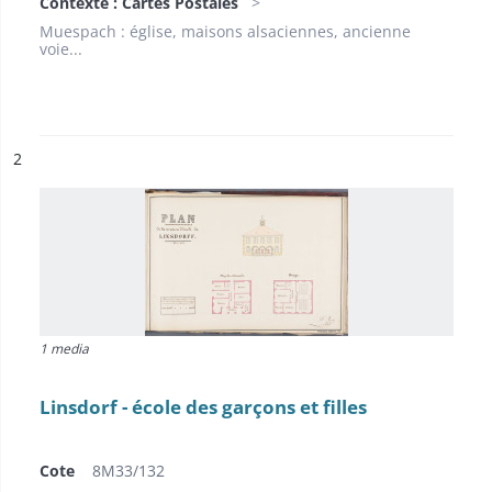
Contexte : Cartes Postales
Muespach : église, maisons alsaciennes, ancienne
voie...
ésultat n°
2
1 media
Linsdorf - école des garçons et filles
Cote
8M33/132