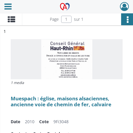
Ouvrir le menu déroulant
Archives Alsace - Colmar
Page
sur 1
ésultat n°
1
1 media
Muespach : église, maisons alsaciennes,
ancienne voie de chemin de fer, calvaire
Date
2010
Cote
9Fi3048