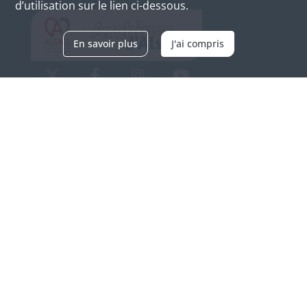
d’utilisation sur le lien ci-dessous.
En savoir plus
J'ai compris
Archives d'Alsace - Site de Colmar
Bâtiment M / Cité administrative
3, rue Fleischhauer
F-68026 COLMAR
(+33) 3 89 21 97 00
Nous contacter
Horaires d'ouverture
Du mardi au vendredi
en continu de 9h à 17h