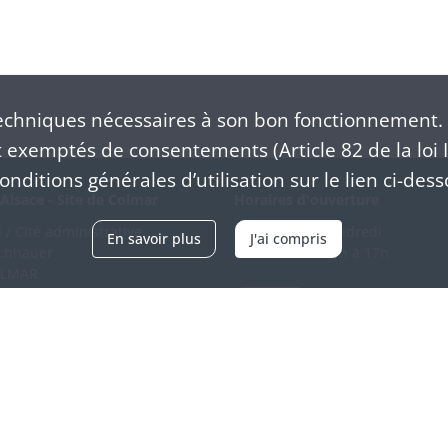
chniques nécessaires à son bon fonctionnement. 
exemptés de consentements (Article 82 de la loi I
nditions générales d’utilisation sur le lien ci-dess
Alsace - Site de Colmar
Horaires d'ouverture
/ Cité administrative
Du mardi au vendredi
En savoir plus
J'ai compris
schhauer
en continu de 9h à 17h
OLMAR
89 21 97 00
Venir
ntacter
Accessibilité
Crédits