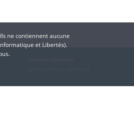
Ils ne contiennent aucune
nformatique et Libertés).
ous.
Découvrez également
Archives d'Alsace - Strasbourg