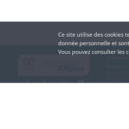
Ce site utilise des
cookies
te
donnée personnelle et sont 
Vous pouvez consulter les co
Archives d'
Bâtiment M 
3, rue Flei
F-68026 C
(+33) 3 
Nous co
Mentions légales
Politique de confidentialité
CGU