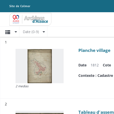
Archives Alsace - Colmar
Affichage
Date (0-9)
Résultat n°
1
Planche village
Date
1812
Cote
Contexte : Cadastre
2 medias
Résultat n°
2
Tableau d'assem