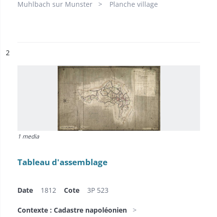
Muhlbach sur Munster
Planche village
ésultat n°
2
1 media
Tableau d'assemblage
Date
1812
Cote
3P 523
Contexte : Cadastre napoléonien