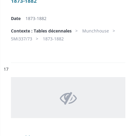
1873-1882
Date
1873-1882
Contexte : Tables décennales
Munchhouse
5Mi337/73
1873-1882
ésultat n°
17