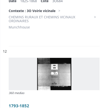
Date
1825-1868
Cote
3O684
Contexte : 3O Voirie vicinale
CHEMINS RURAUX ET CHEMINS VICINAUX
ORDINAIRES
Munchhouse
ésultat n°
12
360 medias
1793-1852