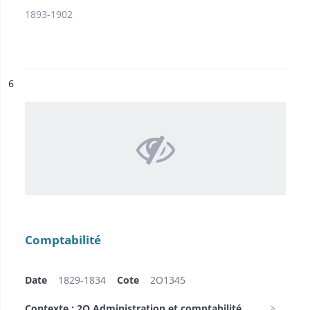
1893-1902
ésultat n°
6
Comptabilité
Date
1829-1834
Cote
2O1345
Contexte : 2O Administration et comptabilité