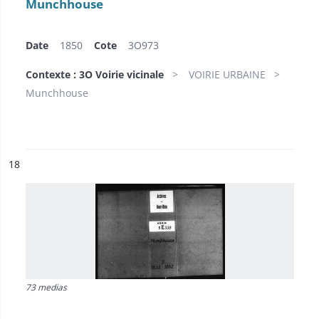
Munchhouse
Date
1850
Cote
3O973
Contexte : 3O Voirie vicinale
VOIRIE URBAINE
Munchhouse
ésultat n°
18
73 medias