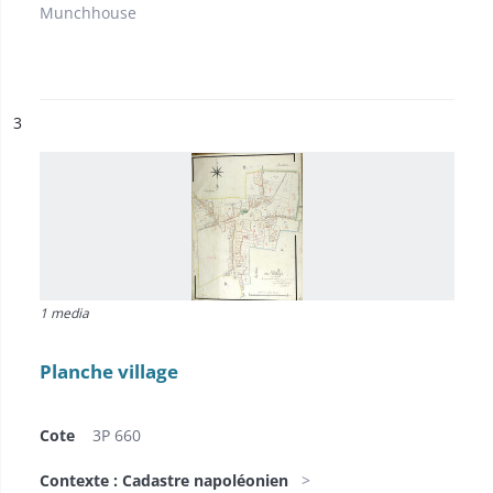
Munchhouse
ésultat n°
3
1 media
Planche village
Cote
3P 660
Contexte : Cadastre napoléonien