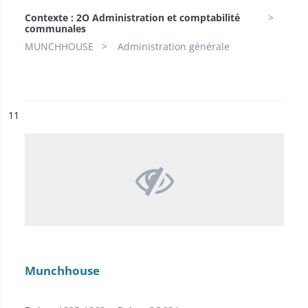
Contexte : 2O Administration et comptabilité
communales
MUNCHHOUSE
Administration générale
ésultat n°
11
Munchhouse