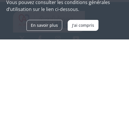
Vous pouvez consulter les conditions générales
d’utilisation sur le lien ci-dessous.
En savoir plus
J'ai compris
Archives d'Alsace - Site de Colmar
Bâtiment M / Cité administrative
3, rue Fleischhauer
F-68026 COLMAR
(+33) 3 89 21 97 00
Nous contacter
Horaires d'ouverture
Du mardi au vendredi