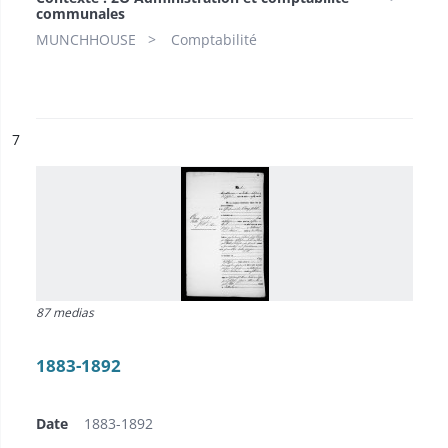
communales
MUNCHHOUSE
Comptabilité
ésultat n°
7
87 medias
1883-1892
Date
1883-1892