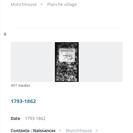
Munchhouse
Planche village
ésultat n°
4
601 medias
1793-1862
Date
1793-1862
Contexte : Naissances
Munchhouse