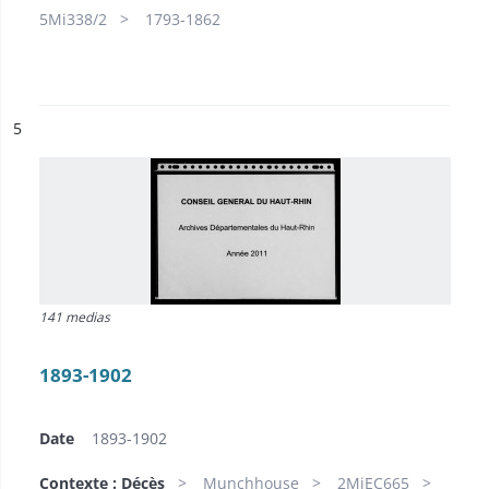
5Mi338/2
1793-1862
ésultat n°
5
141 medias
1893-1902
Date
1893-1902
Contexte : Décès
Munchhouse
2MiEC665