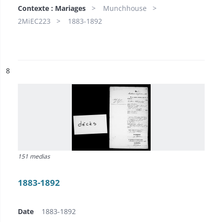
Contexte : Mariages
Munchhouse
2MiEC223
1883-1892
ésultat n°
8
151 medias
1883-1892
Date
1883-1892