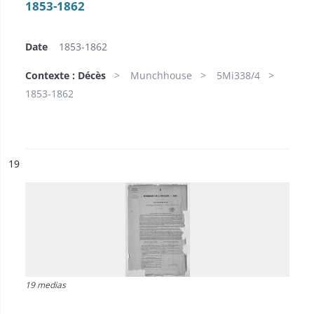
1853-1862
Date
1853-1862
Contexte : Décès
Munchhouse
5Mi338/4
1853-1862
ésultat n°
19
19 medias