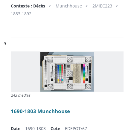
Contexte : Décès
Munchhouse
2MiEC223
1883-1892
ésultat n°
9
243 medias
1690-1803 Munchhouse
Date
1690-1803
Cote
EDEPOT/67