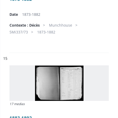
Date
1873-1882
Contexte : Décès
Munchhouse
5Mi337/73
1873-1882
ésultat n°
15
17 medias
1883-1892