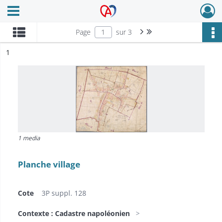
Ouvrir le menu déroulant
Archives Alsace - Colmar
Page suivante : 1/3
Dernière page
Page
sur 3
ésultat n°
1
1 media
Planche village
Cote
3P suppl. 128
Contexte : Cadastre napoléonien