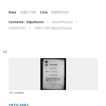
Date
1690-1787
Cote
EDEPOT/67
Contexte : Sépultures
Munchhouse
EDEPOT/67
1690-1787 Munchhouse
ésultat n°
14
141 medias
1873-1882