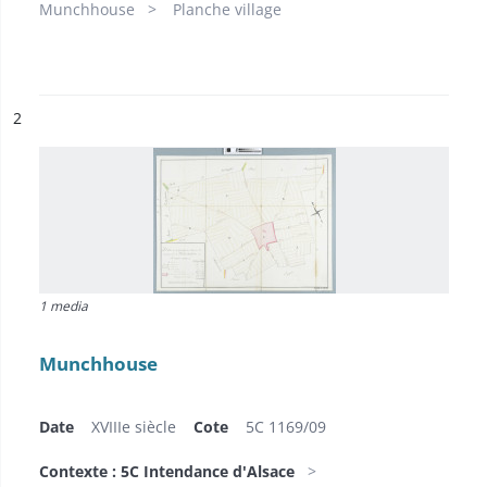
Munchhouse
Planche village
ésultat n°
2
1 media
Munchhouse
Date
XVIIIe siècle
Cote
5C 1169/09
Contexte : 5C Intendance d'Alsace