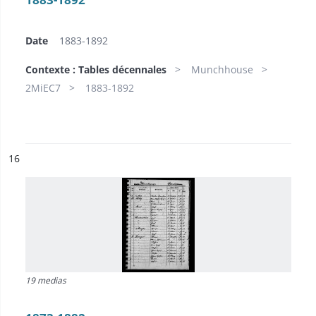
Date
1883-1892
Contexte : Tables décennales
Munchhouse
2MiEC7
1883-1892
ésultat n°
16
19 medias