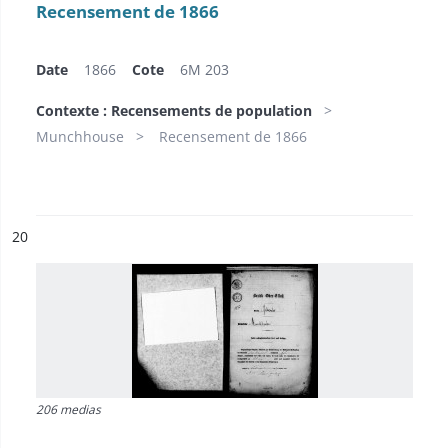
Recensement de 1866
Date
1866
Cote
6M 203
Contexte : Recensements de population
Munchhouse
Recensement de 1866
ésultat n°
20
206 medias