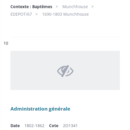
Contexte : Baptêmes
Munchhouse
EDEPOT/67
1690-1803 Munchhouse
ésultat n°
10
Administration générale
Date
1802-1862
Cote
2O1341