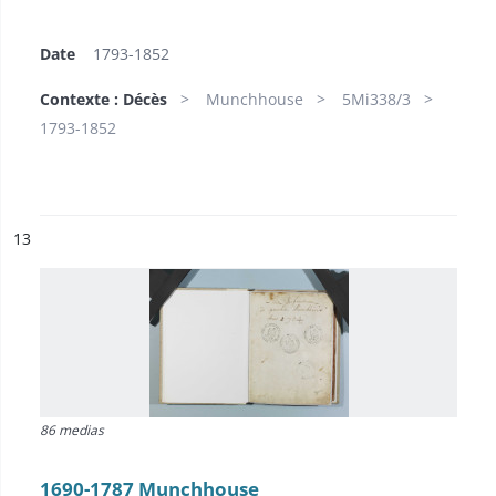
Date
1793-1852
Contexte : Décès
Munchhouse
5Mi338/3
1793-1852
ésultat n°
13
86 medias
1690-1787 Munchhouse