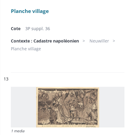
Planche village
Cote
3P suppl. 36
Contexte : Cadastre napoléonien
Neuwiller
Planche village
ésultat n°
13
1 media