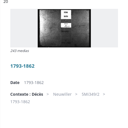
ésultat n°
20
243 medias
1793-1862
Date
1793-1862
Contexte : Décès
Neuwiller
5Mi349/2
1793-1862