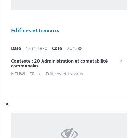
Edifices et travaux
Date
1834-1870
Cote
2O1388
Contexte : 2O Administration et comptabilité
communales
NEUWILLER
Edifices et travaux
ésultat n°
15