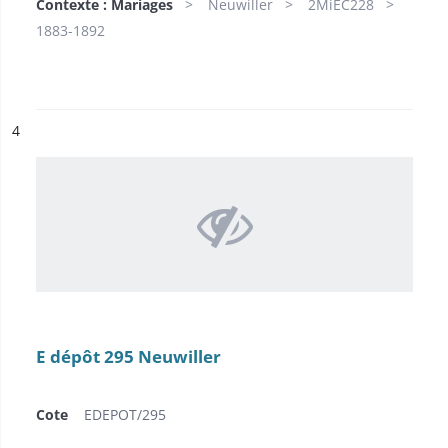
Contexte : Mariages
Neuwiller
2MiEC228
1883-1892
ésultat n°
4
E dépôt 295 Neuwiller
Cote
EDEPOT/295