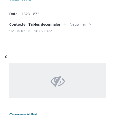
Date
1823-1872
Contexte : Tables décennales
Neuwiller
5Mi349/3
1823-1872
ésultat n°
10
Comptabilité