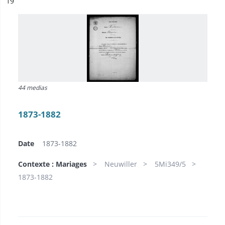
ésultat n°
19
44 medias
1873-1882
Date
1873-1882
Contexte : Mariages
Neuwiller
5Mi349/5
1873-1882