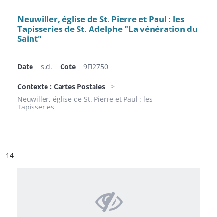
Neuwiller, église de St. Pierre et Paul : les
Tapisseries de St. Adelphe "La vénération du
Saint"
Date
s.d.
Cote
9Fi2750
Contexte : Cartes Postales
Neuwiller, église de St. Pierre et Paul : les
Tapisseries...
ésultat n°
14