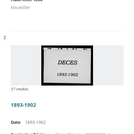
Neuwiller
ésultat n°
2
57 medias
1893-1902
Date
1893-1902