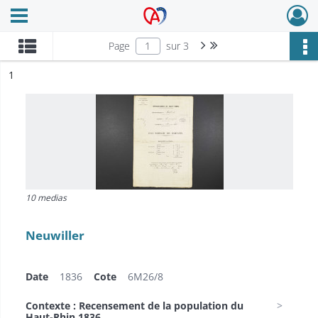
Ouvrir le menu déroulant
Archives Alsace - Colmar
Page suivante : 1/3
Dernière page
Page
sur 3
ésultat n°
1
10 medias
Neuwiller
Date
1836
Cote
6M26/8
Contexte : Recensement de la population du
Haut-Rhin 1836