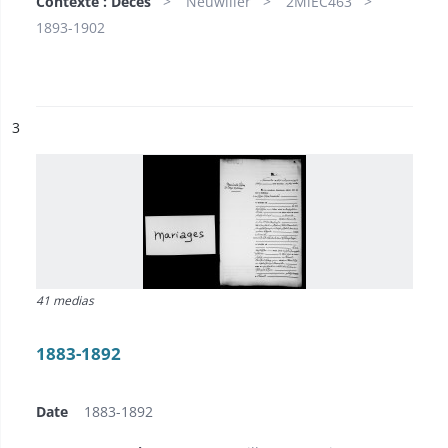
Contexte : Décès
Neuwiller
2MiEC463
1893-1902
ésultat n°
3
41 medias
1883-1892
Date
1883-1892