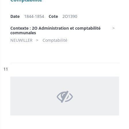
Date
1844-1854
Cote
2O1390
Contexte : 2O Administration et comptabilité
communales
NEUWILLER
Comptabilité
ésultat n°
11