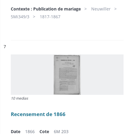
Contexte : Publication de mariage
Neuwiller
5Mi349/3
1817-1867
ésultat n°
7
10 medias
Recensement de 1866
Date
1866
Cote
6M 203