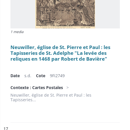
1 media
Neuwiller, église de St. Pierre et Paul : les
Tapisseries de St. Adelphe "La levée des
reliques en 1468 par Robert de Bavière"
Date
s.d.
Cote
9Fi2749
Contexte : Cartes Postales
Neuwiller, église de St. Pierre et Paul : les
Tapisseries...
ésultat n°
17