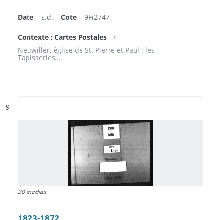
Date
s.d.
Cote
9Fi2747
Contexte : Cartes Postales
Neuwiller, église de St. Pierre et Paul : les
Tapisseries...
ésultat n°
9
30 medias
1823-1872