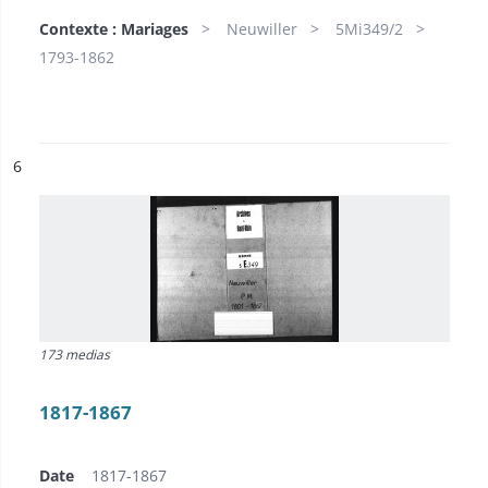
Contexte : Mariages
Neuwiller
5Mi349/2
1793-1862
ésultat n°
6
173 medias
1817-1867
Date
1817-1867