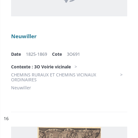
Neuwiller
Date
1825-1869
Cote
3O691
Contexte : 3O Voirie vicinale
CHEMINS RURAUX ET CHEMINS VICINAUX
ORDINAIRES
Neuwiller
ésultat n°
16