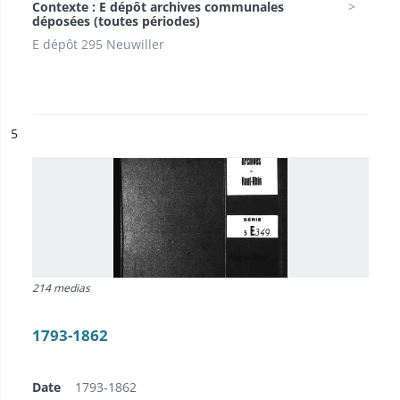
Contexte : E dépôt archives communales
déposées (toutes périodes)
E dépôt 295 Neuwiller
ésultat n°
5
214 medias
1793-1862
Date
1793-1862