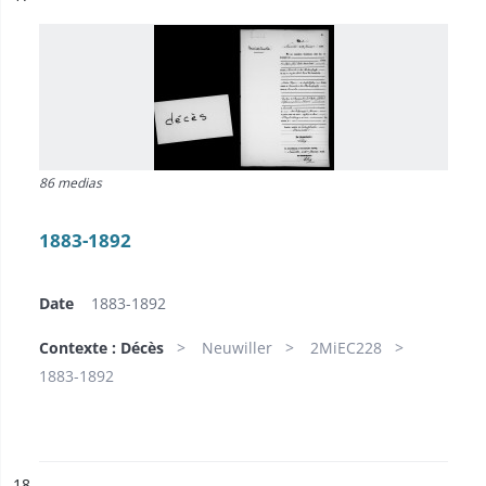
86 medias
1883-1892
Date
1883-1892
Contexte : Décès
Neuwiller
2MiEC228
1883-1892
ésultat n°
18