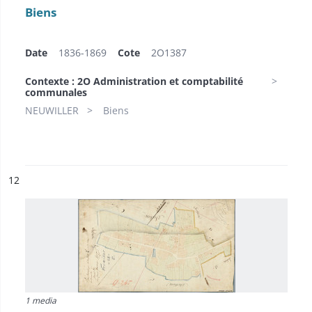
Biens
Date
1836-1869
Cote
2O1387
Contexte : 2O Administration et comptabilité
communales
NEUWILLER
Biens
ésultat n°
12
1 media