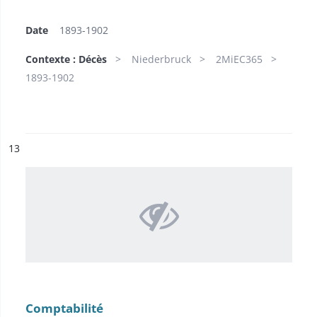
Date
1893-1902
Contexte : Décès
Niederbruck
2MiEC365
1893-1902
ésultat n°
13
Comptabilité