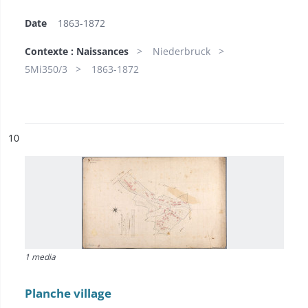
Date
1863-1872
Contexte : Naissances
Niederbruck
5Mi350/3
1863-1872
ésultat n°
10
1 media
Planche village