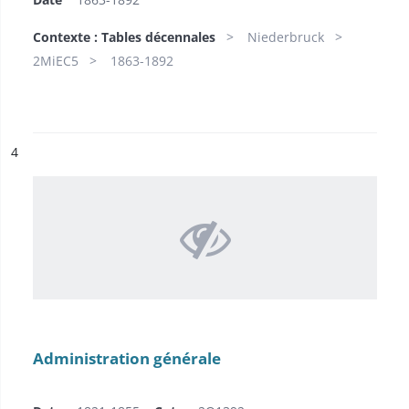
Contexte : Tables décennales
Niederbruck
2MiEC5
1863-1892
ésultat n°
4
Administration générale