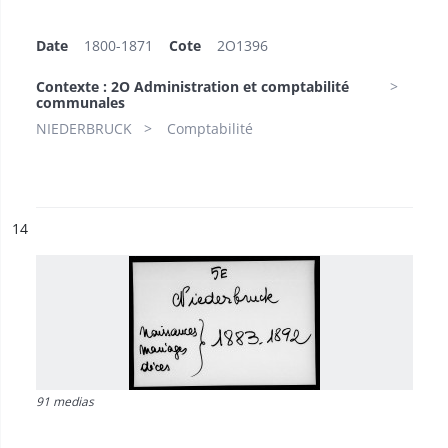
Date
1800-1871
Cote
2O1396
Contexte : 2O Administration et comptabilité
communales
NIEDERBRUCK
Comptabilité
ésultat n°
14
91 medias