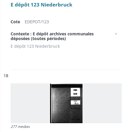
E dépôt 123 Niederbruck
Cote
EDEPOT/123
Contexte : E dépôt archives communales
déposées (toutes périodes)
E dépôt 123 Niederbruck
ésultat n°
18
277 medias