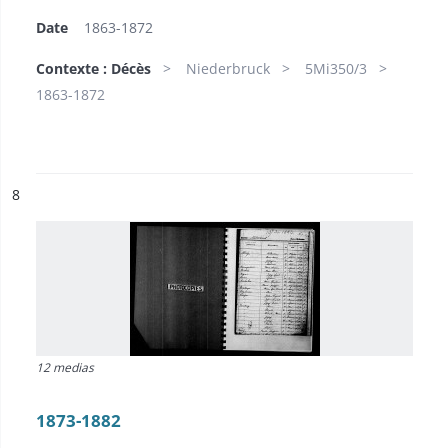
Date
1863-1872
Contexte : Décès
Niederbruck
5Mi350/3
1863-1872
ésultat n°
8
12 medias
1873-1882