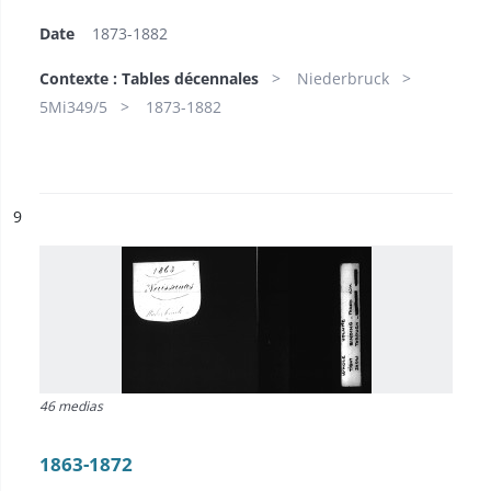
Date
1873-1882
Contexte : Tables décennales
Niederbruck
5Mi349/5
1873-1882
ésultat n°
9
46 medias
1863-1872