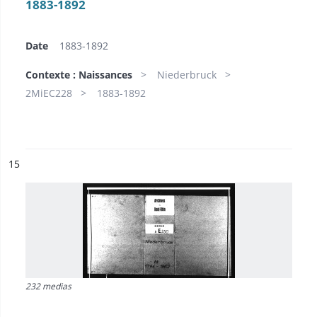
1883-1892
Date
1883-1892
Contexte : Naissances
Niederbruck
2MiEC228
1883-1892
ésultat n°
15
232 medias