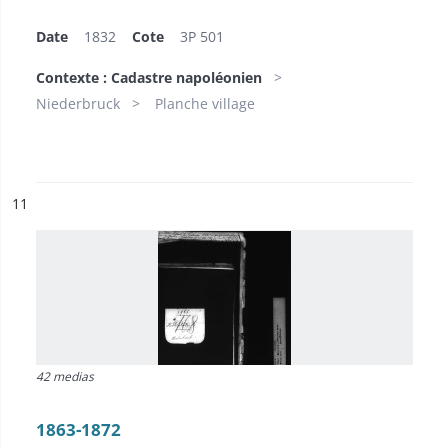
Date
1832
Cote
3P 501
Contexte : Cadastre napoléonien
Niederbruck
Planche village
ésultat n°
11
42 medias
1863-1872