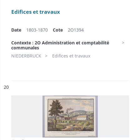
Edifices et travaux
Date
1803-1870
Cote
2O1394
Contexte : 2O Administration et comptabilité
communales
NIEDERBRUCK
Edifices et travaux
ésultat n°
20