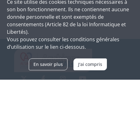
Ce site utilise des
cookies
techniques nécessaires à
son bon fonctionnement. Ils ne contiennent aucune
donnée personnelle et sont exemptés de
consentements (Article 82 de la loi Informatique et
Libertés).
Vous pouvez consulter les conditions générales
d’utilisation sur le lien ci-dessous.
En savoir plus
J'ai compris
Archives d'Alsace - Site de Colmar
Bâtiment M / Cité administrative
3, rue Fleischhauer
F-68026 COLMAR
(+33) 3 89 21 97 00