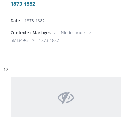
1873-1882
Date
1873-1882
Contexte : Mariages
Niederbruck
5Mi349/5
1873-1882
ésultat n°
17