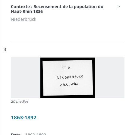
Contexte : Recensement de la population du
Haut-Rhin 1836
Niederbruck
ésultat n°
3
20 medias
1863-1892
Date
1863-1892