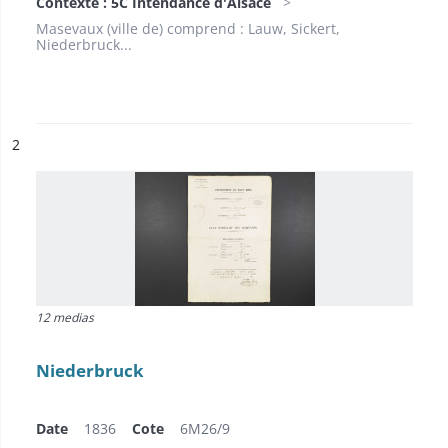
Contexte : 5C Intendance d'Alsace
Masevaux (ville de) comprend : Lauw, Sickert,
Niederbruck...
ésultat n°
2
12 medias
Niederbruck
Date
1836
Cote
6M26/9