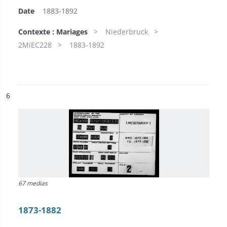
Date
1883-1892
Contexte : Mariages
Niederbruck
2MiEC228
1883-1892
ésultat n°
6
67 medias
1873-1882