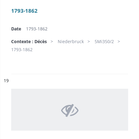
1793-1862
Date
1793-1862
Contexte : Décès
Niederbruck
5Mi350/2
1793-1862
ésultat n°
19