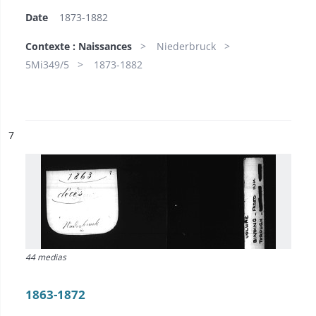
Date
1873-1882
Contexte : Naissances
Niederbruck
5Mi349/5
1873-1882
ésultat n°
7
44 medias
1863-1872