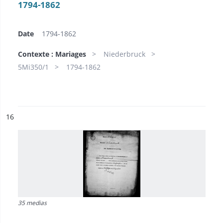
1794-1862
Date
1794-1862
Contexte : Mariages
Niederbruck
5Mi350/1
1794-1862
ésultat n°
16
35 medias