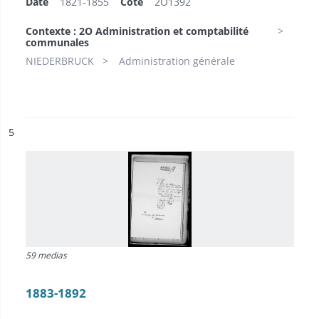
Date
1821-1855
Cote
2O1392
Contexte : 2O Administration et comptabilité
communales
NIEDERBRUCK
Administration générale
ésultat n°
5
59 medias
1883-1892