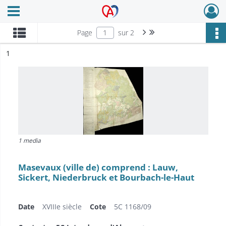
Ouvrir le menu déroulant
Archives Alsace - Colmar
Page suivante : 1/2
Dernière page
Page
sur 2
ésultat n°
1
1 media
Masevaux (ville de) comprend : Lauw,
Sickert, Niederbruck et Bourbach-le-Haut
Date
XVIIIe siècle
Cote
5C 1168/09