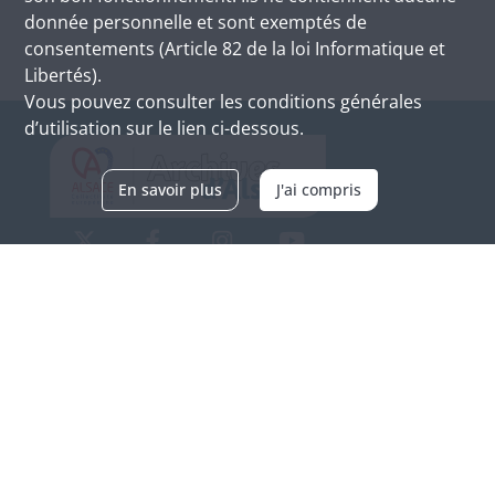
donnée personnelle et sont exemptés de
consentements (Article 82 de la loi Informatique et
Libertés).
Vous pouvez consulter les conditions générales
d’utilisation sur le lien ci-dessous.
En savoir plus
J'ai compris
Archives d'Alsace - Site de Colmar
Bâtiment M / Cité administrative
3, rue Fleischhauer
F-68026 COLMAR
(+33) 3 89 21 97 00
Nous contacter