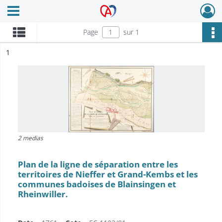
Ouvrir le menu déroulant
Archives Alsace - Colmar
Page
sur 1
ésultat n°
1
2 medias
Plan de la ligne de séparation entre les
territoires de Nieffer et Grand-Kembs et les
communes badoises de Blainsingen et
Rheinwiller.