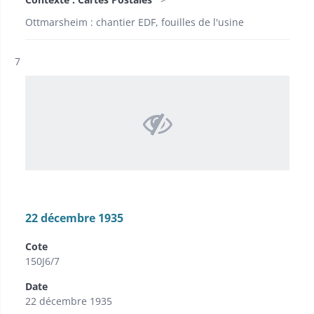
Ottmarsheim : chantier EDF, fouilles de l'usine
Résultat n°
7
22 décembre 1935
Cote
150J6/7
Date
22 décembre 1935