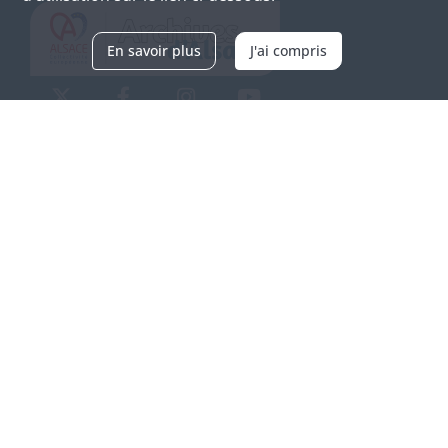
En savoir plus
J'ai compris
Archives d'Alsace - Site de Colmar
Bâtiment M / Cité administrative
3, rue Fleischhauer
F-68026 COLMAR
(+33) 3 89 21 97 00
Nous contacter
Horaires d'ouverture
Du mardi au vendredi
en continu de 9h à 17h