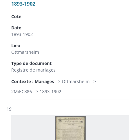
1893-1902
Cote
-
Date
1893-1902
Lieu
Ottmarsheim
Type de document
Registre de mariages
Contexte : Mariages
Ottmarsheim
2MiEC386
1893-1902
Résultat n°
19