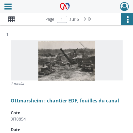
Ouvrir le menu déroulant
Archives Alsace - Colmar
Page suivante : 1/6
Dernière page
Page
sur 6
Résultat n°
1
1 media
Ottmarsheim : chantier EDF, fouilles du canal
Cote
9Fi0854
Date