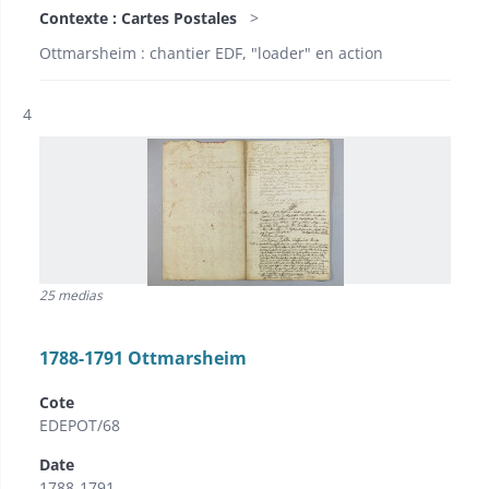
Contexte : Cartes Postales
Ottmarsheim : chantier EDF, "loader" en action
Résultat n°
4
25 medias
1788-1791 Ottmarsheim
Cote
EDEPOT/68
Date
1788-1791