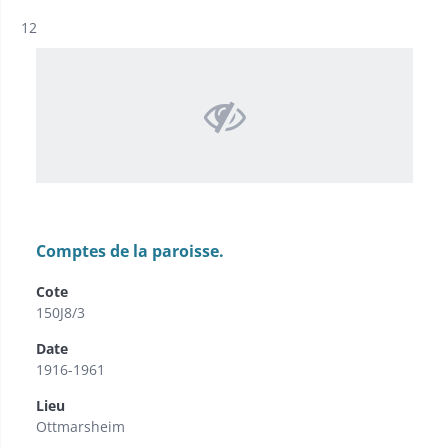
Résultat n°
12
Comptes de la paroisse.
Cote
150J8/3
Date
1916-1961
Lieu
Ottmarsheim