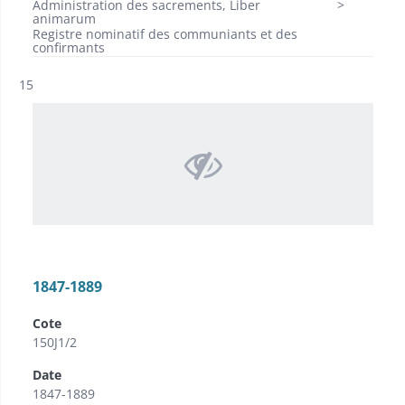
Administration des sacrements, Liber
animarum
Registre nominatif des communiants et des
confirmants
Résultat n°
15
1847-1889
Cote
150J1/2
Date
1847-1889