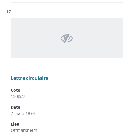
Résultat n°
17
Lettre circulaire
Cote
150J5/7
Date
7 mars 1894
Lieu
Ottmarsheim