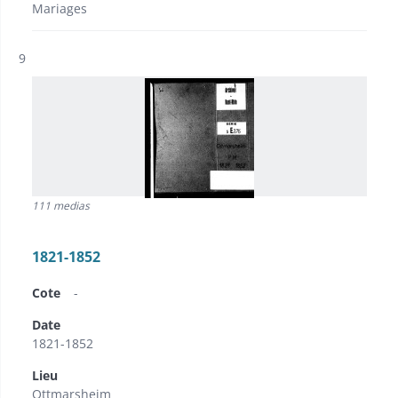
Mariages
Résultat n°
9
111 medias
1821-1852
Cote
-
Date
1821-1852
Lieu
Ottmarsheim