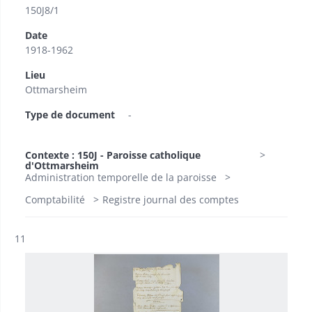
150J8/1
Date
1918-1962
Lieu
Ottmarsheim
Type de document
-
Contexte : 150J - Paroisse catholique
d'Ottmarsheim
Administration temporelle de la paroisse
Comptabilité
Registre journal des comptes
Résultat n°
11