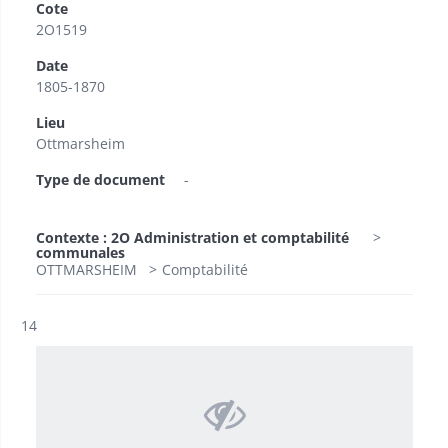
Cote
2O1519
Date
1805-1870
Lieu
Ottmarsheim
Type de document
-
Contexte : 2O Administration et comptabilité
communales
OTTMARSHEIM
Comptabilité
Résultat n°
14