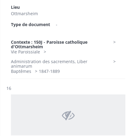
Lieu
Ottmarsheim
Type de document
-
Contexte : 150J - Paroisse catholique
d'Ottmarsheim
Vie Paroissiale
Administration des sacrements, Liber
animarum
Baptêmes
1847-1889
Résultat n°
16