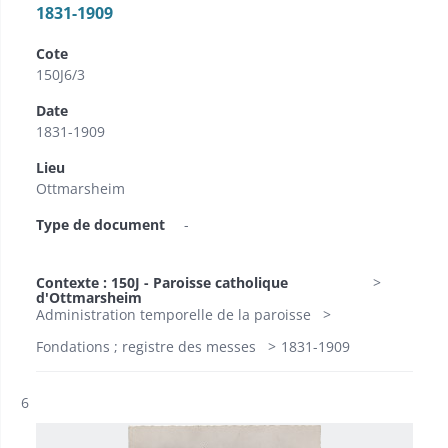
1831-1909​
Cote
150J6/3
Date
1831-1909​
Lieu
Ottmarsheim
Type de document
-
Contexte : 150J - Paroisse catholique
d'Ottmarsheim
Administration temporelle de la paroisse
Fondations ; registre des messes
1831-1909​
Résultat n°
6