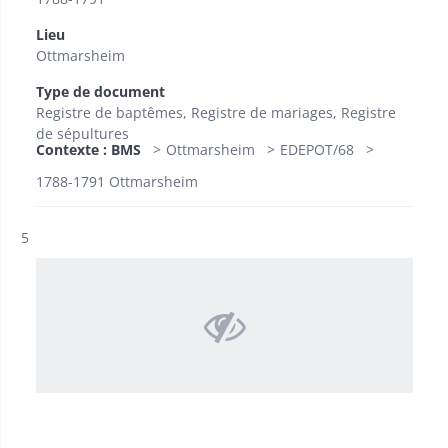
Lieu
Ottmarsheim
Type de document
Registre de baptêmes, Registre de mariages, Registre
de sépultures
Contexte : BMS
Ottmarsheim
EDEPOT/68
1788-1791 Ottmarsheim
Résultat n°
5