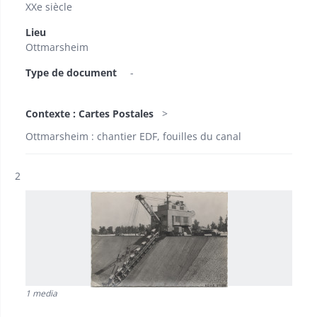
XXe siècle
Lieu
Ottmarsheim
Type de document
-
Contexte : Cartes Postales
Ottmarsheim : chantier EDF, fouilles du canal
Résultat n°
2
1 media