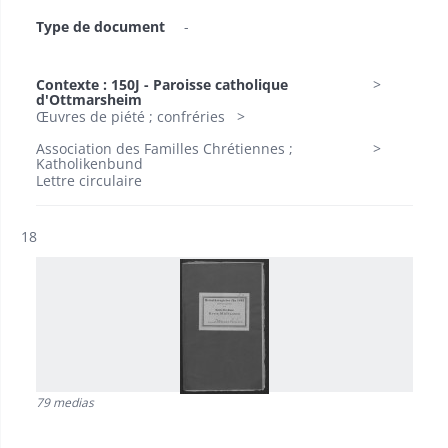
Type de document
-
Contexte : 150J - Paroisse catholique
d'Ottmarsheim
Œuvres de piété ; confréries
Association des Familles Chrétiennes ;
Katholikenbund
Lettre circulaire
Résultat n°
18
79 medias