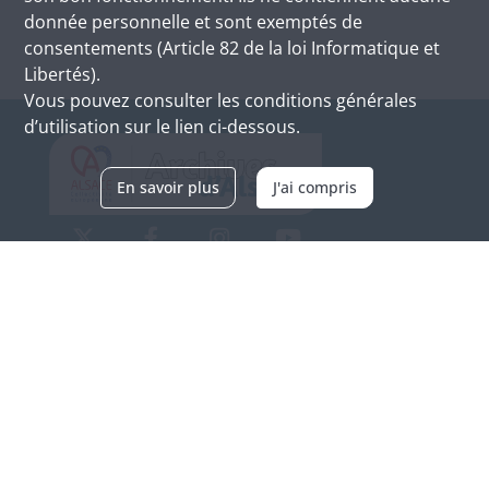
donnée personnelle et sont exemptés de
consentements (Article 82 de la loi Informatique et
Libertés).
Vous pouvez consulter les conditions générales
d’utilisation sur le lien ci-dessous.
En savoir plus
J'ai compris
Archives d'Alsace - Site de Colmar
Bâtiment M / Cité administrative
3, rue Fleischhauer
F-68026 COLMAR
(+33) 3 89 21 97 00
Nous contacter