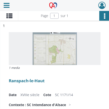
Ouvrir le menu déroulant
Archives Alsace - Colmar
Page
sur 1
ésultat n°
1
1 media
Ranspach-le-Haut
Date
XVIIIe siècle
Cote
5C 1171/14
Contexte : 5C Intendance d'Alsace