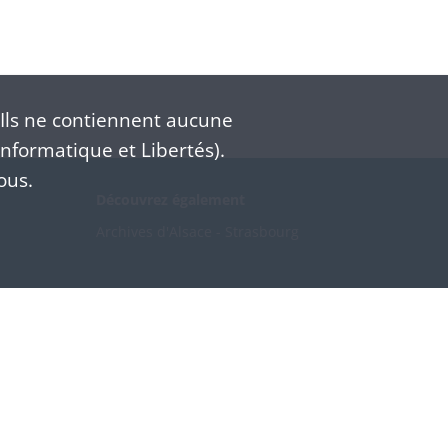
Ils ne contiennent aucune
nformatique et Libertés).
ous.
Découvrez également
Archives d'Alsace - Strasbourg