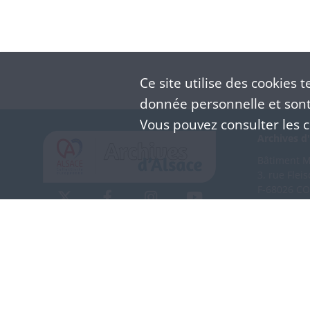
Ce site utilise des
cookies
te
donnée personnelle et sont 
Vous pouvez consulter les co
Archives d'
Bâtiment M 
3, rue Flei
F-68026 C
(+33) 3 
Nous co
Mentions légales
Politique de confidentialité
CGU