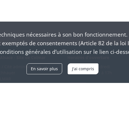
chniques nécessaires à son bon fonctionnement. 
exemptés de consentements (Article 82 de la loi I
nditions générales d’utilisation sur le lien ci-dess
Alsace - Site de Colmar
Horaires d'ouverture
/ Cité administrative
Du mardi au vendredi
En savoir plus
J'ai compris
schhauer
en continu de 9h à 17h
OLMAR
89 21 97 00
Venir
ntacter
Accessibilité
Crédits