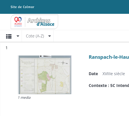
Archives Alsace - Colmar
Affichage
Cote (A-Z)
Résultat n°
1
Ranspach-le-Hau
Date
XVIIIe siècle
Contexte : 5C Inten
1 media