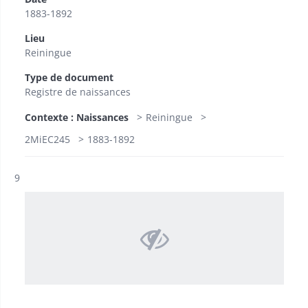
1883-1892
Lieu
Reiningue
Type de document
Registre de naissances
Contexte : Naissances
Reiningue
2MiEC245
1883-1892
Résultat n°
9