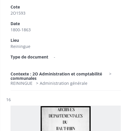
Cote
2O1593
Date
1800-1863
Lieu
Reiningue
Type de document
-
Contexte : 2O Administration et comptabilité
communales
REININGUE
Administration générale
Résultat n°
16