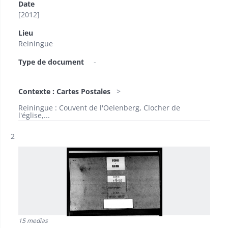
Date
[2012]
Lieu
Reiningue
Type de document
-
Contexte : Cartes Postales
Reiningue : Couvent de l'Oelenberg, Clocher de
l'église,...
Résultat n°
2
15 medias