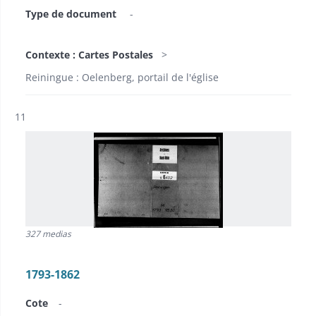
Type de document
-
Contexte : Cartes Postales
Reiningue : Oelenberg, portail de l'église
Résultat n°
11
327 medias
1793-1862
Cote
-