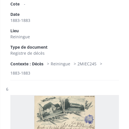
Cote
-
Date
1883-1883
Lieu
Reiningue
Type de document
Registre de décès
Contexte : Décès
Reiningue
2MiEC245
1883-1883
Résultat n°
6