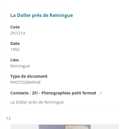
La Doller près de Reiningue
Cote
2Fi1214
Date
1992
Lieu
Reiningue
Type de document
PHOTOGRAPHIE
Contexte : 2Fi - Photographies petit format
La Doller près de Reiningue
Résultat n°
13