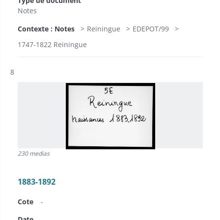
Type de document
Notes
Contexte : Notes
Reiningue
EDEPOT/99
1747-1822 Reiningue
Résultat n°
8
230 medias
1883-1892
Cote
-
Date