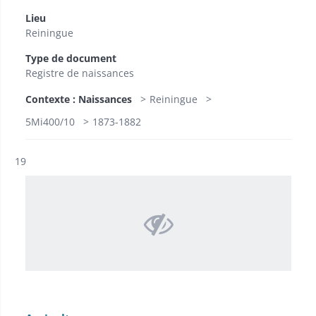
Lieu
Reiningue
Type de document
Registre de naissances
Contexte : Naissances
Reiningue
5Mi400/10
1873-1882
Résultat n°
19