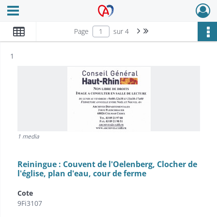
Ouvrir le menu déroulant
Archives Alsace - Colmar
Page suivante : 1/4
Dernière page
Page
sur 4
Résultat n°
1
1 media
Reiningue : Couvent de l'Oelenberg, Clocher de
l'église, plan d'eau, cour de ferme
Cote
9Fi3107