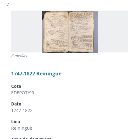
Résultat n°
7
6 medias
1747-1822 Reiningue
Cote
EDEPOT/99
Date
1747-1822
Lieu
Reiningue