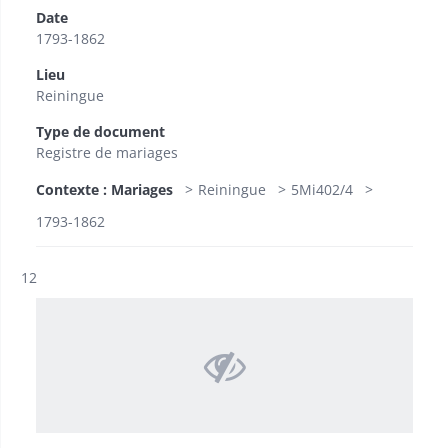
Date
1793-1862
Lieu
Reiningue
Type de document
Registre de mariages
Contexte : Mariages
Reiningue
5Mi402/4
1793-1862
Résultat n°
12