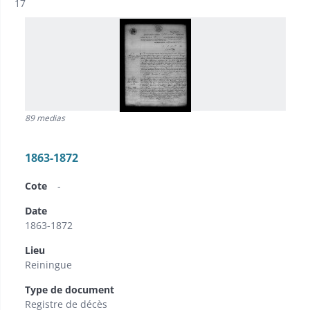
Résultat n°
17
89 medias
1863-1872
Cote
-
Date
1863-1872
Lieu
Reiningue
Type de document
Registre de décès