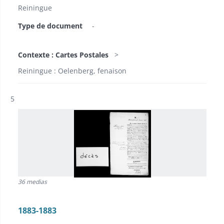
Reiningue
Type de document
-
Contexte : Cartes Postales
Reiningue : Oelenberg, fenaison
Résultat n°
5
36 medias
1883-1883