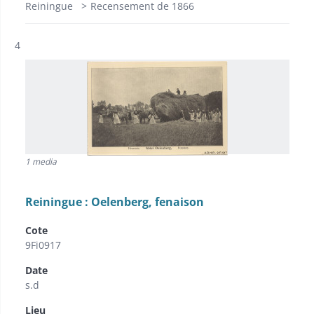
Reiningue
Recensement de 1866
Résultat n°
4
1 media
Reiningue : Oelenberg, fenaison
Cote
9Fi0917
Date
s.d
Lieu