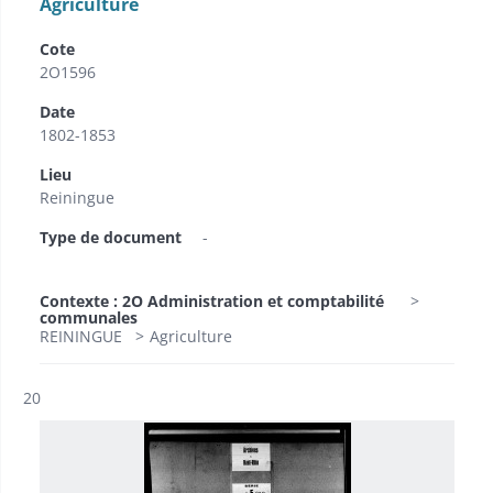
Agriculture
Cote
2O1596
Date
1802-1853
Lieu
Reiningue
Type de document
-
Contexte : 2O Administration et comptabilité
communales
REININGUE
Agriculture
Résultat n°
20