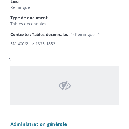
Lieu
Reiningue
Type de document
Tables décennales
Contexte : Tables décennales
Reiningue
5Mi400/2
1833-1852
Résultat n°
15
Administration générale