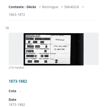
Contexte : Décès
Reiningue
5Mi402/6
1863-1872
Résultat n°
18
216 medias
1873-1882
Cote
-
Date
1873-1882