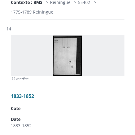
Contexte : BMS
Reiningue
5E402
1775-1789 Reiningue
Résultat n°
14
33 medias
1833-1852
Cote
-
Date
1833-1852