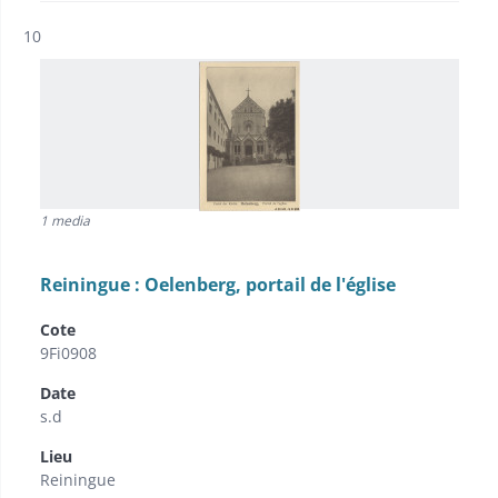
Résultat n°
10
1 media
Reiningue : Oelenberg, portail de l'église
Cote
9Fi0908
Date
s.d
Lieu
Reiningue