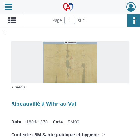
Ouvrir le menu déroulant
Archives Alsace - Colmar
Page
sur 1
ésultat n°
1
1 media
Ribeauvillé à Wihr-au-Val
Date
1804-1870
Cote
5M99
Contexte : 5M Santé publique et hygiène