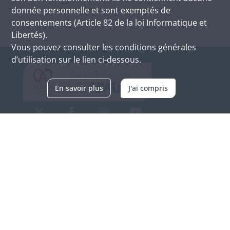
donnée personnelle et sont exemptés de
consentements (Article 82 de la loi Informatique et
Libertés).
Vous pouvez consulter les conditions générales
d’utilisation sur le lien ci-dessous.
En savoir plus
J'ai compris
Archives d'Alsace - Site de Colmar
Bâtiment M / Cité administrative
3, rue Fleischhauer
F-68026 COLMAR
(+33) 3 89 21 97 00
Nous contacter